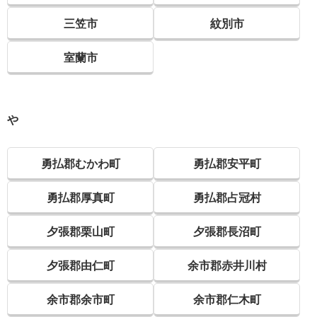
三笠市
紋別市
室蘭市
や
勇払郡むかわ町
勇払郡安平町
勇払郡厚真町
勇払郡占冠村
夕張郡栗山町
夕張郡長沼町
夕張郡由仁町
余市郡赤井川村
余市郡余市町
余市郡仁木町