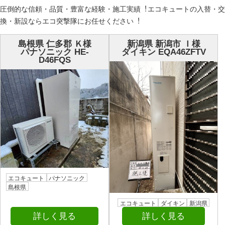
圧倒的な信頼・品質・豊富な経験・施⼯実績︕エコキュートの⼊替・交
換・新設ならエコ突撃隊にお任せください︕
島根県 仁多郡 Ｋ様
新潟県 新潟市 Ｉ様
パナソニック HE-
ダイキン EQA46ZFTV
D46FQS
エコキュート
パナソニック
島根県
エコキュート
ダイキン
新潟県
詳しく見る
詳しく見る