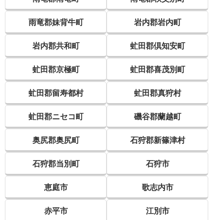
雨竜郡妹背牛町
岩内郡岩内町
岩内郡共和町
虻田郡倶知安町
虻田郡京極町
虻田郡喜茂別町
虻田郡留寿都村
虻田郡真狩村
虻田郡ニセコ町
磯谷郡蘭越町
奥尻郡奥尻町
石狩郡新篠津村
石狩郡当別町
石狩市
恵庭市
歌志内市
赤平市
江別市