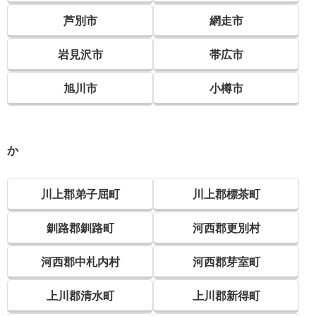
芦別市
網走市
岩見沢市
帯広市
旭川市
小樽市
か
川上郡弟子屈町
川上郡標茶町
釧路郡釧路町
河西郡更別村
河西郡中札内村
河西郡芽室町
上川郡清水町
上川郡新得町