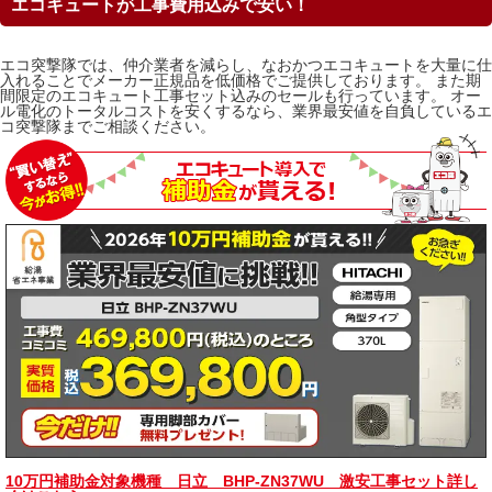
エコキュートが工事費用込みで安い！
エコ突撃隊では、仲介業者を減らし、なおかつエコキュートを大量に仕
入れることでメーカー正規品を低価格でご提供しております。 また期
間限定のエコキュート工事セット込みのセールも行っています。 オー
ル電化のトータルコストを安くするなら、業界最安値を自負しているエ
コ突撃隊までご相談ください。
10万円補助金対象機種 日立 BHP-ZN37WU 激安工事セット詳し