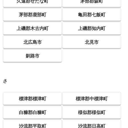
久遠郡せたな町
茅部郡森町
茅部郡鹿部町
亀田郡七飯町
上磯郡木古内町
上磯郡知内町
北広島市
北見市
釧路市
さ
標津郡標津町
標津郡中標津町
白糠郡白糠町
様似郡様似町
沙流郡平取町
沙流郡日高町