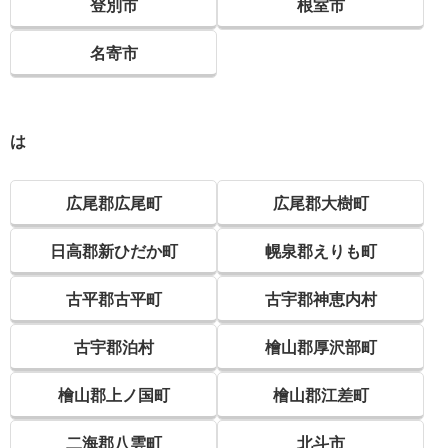
登別市
根室市
名寄市
は
広尾郡広尾町
広尾郡大樹町
日高郡新ひだか町
幌泉郡えりも町
古平郡古平町
古宇郡神恵内村
古宇郡泊村
檜山郡厚沢部町
檜山郡上ノ国町
檜山郡江差町
二海郡八雲町
北斗市