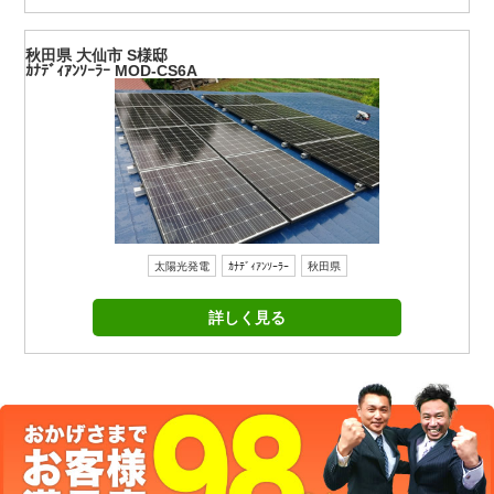
秋田県 大仙市 S様邸
ｶﾅﾃﾞｨｱﾝｿｰﾗｰ MOD-CS6A
太陽光発電
ｶﾅﾃﾞｨｱﾝｿｰﾗｰ
秋田県
詳しく見る