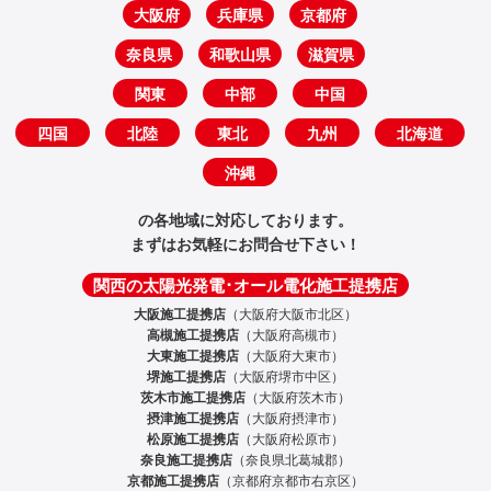
大阪府
兵庫県
京都府
奈良県
和歌山県
滋賀県
関東
中部
中国
四国
北陸
東北
九州
北海道
沖縄
の各地域に対応しております。
まずはお気軽にお問合せ下さい！
関西の太陽光発電･オール電化施工提携店
大阪施工提携店
（大阪府大阪市北区）
高槻施工提携店
（大阪府高槻市）
大東施工提携店
（大阪府大東市）
堺施工提携店
（大阪府堺市中区）
茨木市施工提携店
（大阪府茨木市）
摂津施工提携店
（大阪府摂津市）
松原施工提携店
（大阪府松原市）
奈良施工提携店
（奈良県北葛城郡）
京都施工提携店
（京都府京都市右京区）