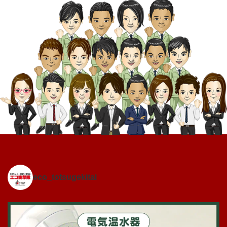
eco_totsugekitai