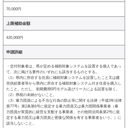
70,000円
上限補助金額
420,000円
申請詳細
・交付対象者は、県が定める補助対象システムを設置する個人であっ
て、次に掲げる要件のいずれにも該当するものとする。
（1）県内に所在する住居に補助対象システムを設置したこと又は建
売供給業者等から県内に所在する補助対象システム付き住居を購入し
たこと。ただし、初期費用0円モデル及びリースによる設置を除く。
（2）県税の未納がないこと。
（3）暴力団員による不当な行為の防止等に関する法律（平成3年法律
第77号）第2条第6号に規定する暴力団員又は暴力団関係事業者（暴
力団員が実質的に経営を支配する事業者、その他同法同条第2号に規
定する暴力団又は暴力団員と密接な関係を有する事業者をいう。）に
該当しないこと。