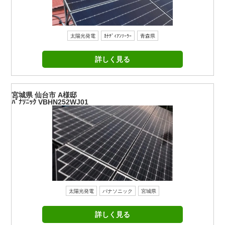
太陽光発電
ｶﾅﾃﾞｨｱﾝｿｰﾗｰ
青森県
詳しく見る
宮城県 仙台市 A様邸
ﾊﾟﾅｿﾆｯｸ VBHN252WJ01
太陽光発電
パナソニック
宮城県
詳しく見る