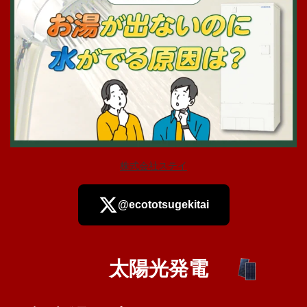
株式会社ステイ
@ecototsugekitai
太陽光発電
さらに読み込む