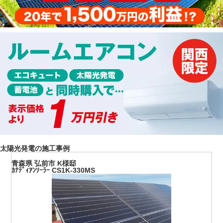
太陽光発電の施工事例
青森県 弘前市 K様邸
ｶﾅﾃﾞｨｱﾝｿｰﾗｰ CS1K-330MS