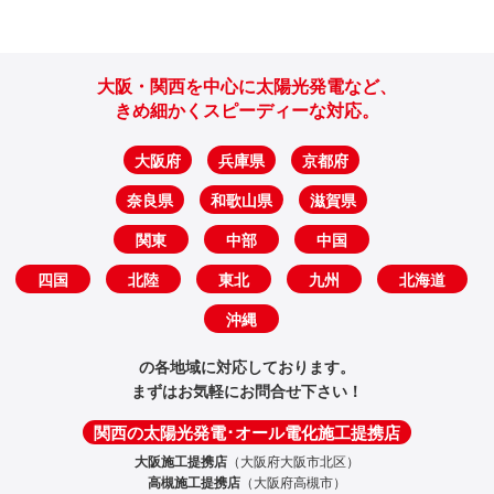
大阪・関西を中心に太陽光発電など、
きめ細かくスピーディーな対応。
大阪府
兵庫県
京都府
奈良県
和歌山県
滋賀県
関東
中部
中国
四国
北陸
東北
九州
北海道
沖縄
の各地域に対応しております。
まずはお気軽にお問合せ下さい！
関西の太陽光発電･オール電化施工提携店
大阪施工提携店
（大阪府大阪市北区）
高槻施工提携店
（大阪府高槻市）