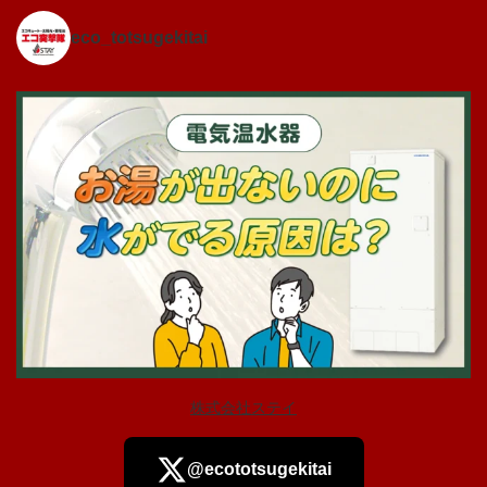
eco_totsugekitai
株式会社ステイ
@ecototsugekitai