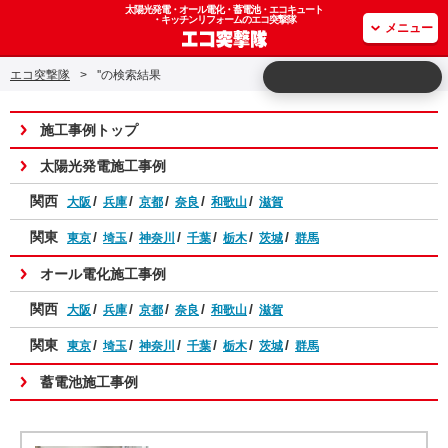
太陽光発電・オール電化・蓄電池・エコキュート
・キッチンリフォームのエコ突撃隊
メニュー
エコ突撃隊
>
''の検索結果
施工事例トップ
太陽光発電施工事例
関西
大阪
兵庫
京都
奈良
和歌山
滋賀
関東
東京
埼玉
神奈川
千葉
栃木
茨城
群馬
オール電化施工事例
関西
大阪
兵庫
京都
奈良
和歌山
滋賀
関東
東京
埼玉
神奈川
千葉
栃木
茨城
群馬
蓄電池施工事例