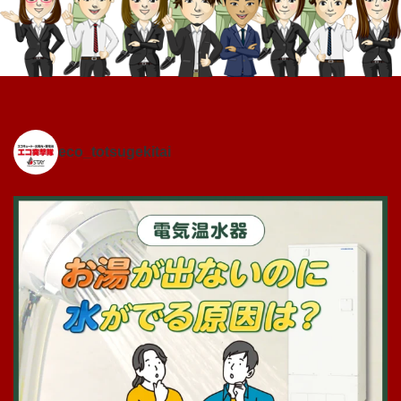
eco_totsugekitai