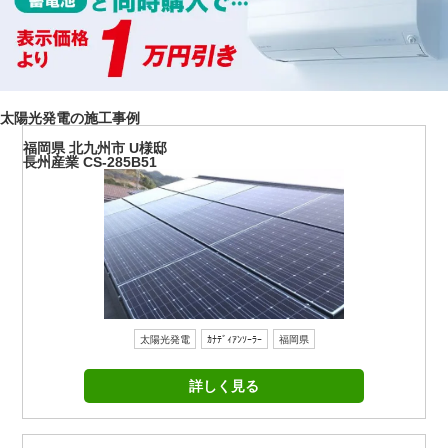
太陽光発電の施工事例
福岡県 北九州市 U様邸
長州産業 CS-285B51
太陽光発電
ｶﾅﾃﾞｨｱﾝｿｰﾗｰ
福岡県
詳しく見る