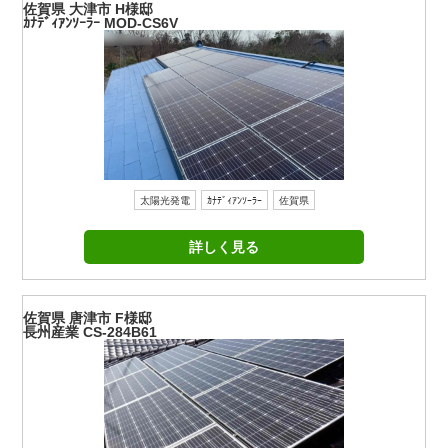
佐賀県 大津市 H様邸
ｶﾅﾃﾞｨｱﾝｿｰﾗｰ MOD-CS6V
太陽光発電
ｶﾅﾃﾞｨｱﾝｿｰﾗｰ
佐賀県
詳しく見る
佐賀県 唐津市 F様邸
長州産業 CS-284B61