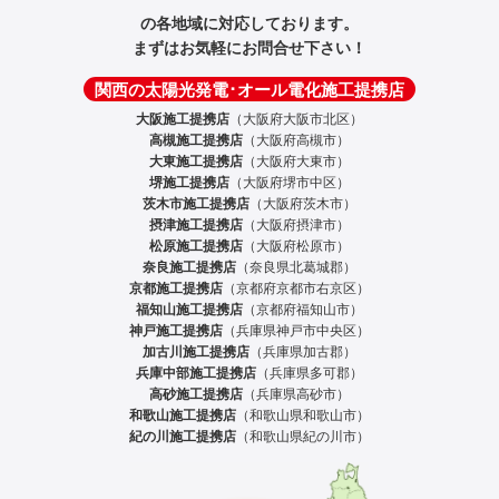
の各地域に対応しております。
まずはお気軽にお問合せ下さい！
関西の太陽光発電･オール電化施工提携店
大阪施工提携店
（大阪府大阪市北区）
高槻施工提携店
（大阪府高槻市）
大東施工提携店
（大阪府大東市）
堺施工提携店
（大阪府堺市中区）
茨木市施工提携店
（大阪府茨木市）
摂津施工提携店
（大阪府摂津市）
松原施工提携店
（大阪府松原市）
奈良施工提携店
（奈良県北葛城郡）
京都施工提携店
（京都府京都市右京区）
福知山施工提携店
（京都府福知山市）
神戸施工提携店
（兵庫県神戸市中央区）
加古川施工提携店
（兵庫県加古郡）
兵庫中部施工提携店
（兵庫県多可郡）
高砂施工提携店
（兵庫県高砂市）
和歌山施工提携店
（和歌山県和歌山市）
紀の川施工提携店
（和歌山県紀の川市）