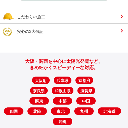
こだわりの施工
安心の3大保証
大阪・関西を中心に太陽光発電など、
きめ細かくスピーディーな対応。
大阪府
兵庫県
京都府
奈良県
和歌山県
滋賀県
関東
中部
中国
四国
北陸
東北
九州
北海道
沖縄