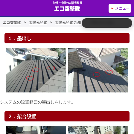
九州・沖縄の太陽光発電
メニュー
エコ突撃隊
>
太陽光発電
>
太陽光発電 九州
>
工事当日の流れ
１．墨出し
システムの設置範囲の墨出しをします。
２．架台設置