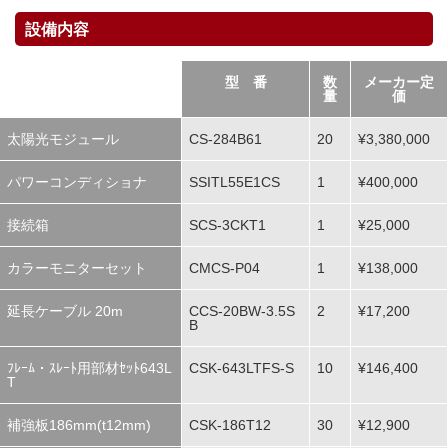
設備内容
型 番
数
メーカー定
量
価
太陽光モジュール
CS-284B61
20
¥3,380,000
パワーコンディショナ
SSITL55E1CS
1
¥400,000
接続箱
SCS-3CKT1
1
¥25,000
カラーモニターセット
CMCS-P04
1
¥138,000
延長ケーブル 20m
CCS-20BW-3.5S
2
¥17,200
B
ﾌﾚｰﾑ・ｽﾚｰﾄ用部材ｾｯﾄ643L
CSK-643LTFS-S
10
¥146,400
T
補強板186mm(t12mm)
CSK-186T12
30
¥12,900