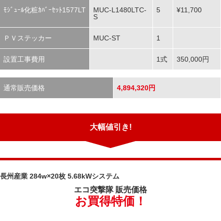
ﾓｼﾞｭｰﾙ化粧ｶﾊﾞｰｾｯﾄ1577LT
MUC-L1480LTC-
5
¥11,700
S
ＰＶステッカー
MUC-ST
1
設置工事費用
1式
350,000円
通常販売価格
4,894,320円
大幅値引き!
長州産業 284w×20枚 5.68kWシステム
エコ突撃隊
販売価格
お買得特価！