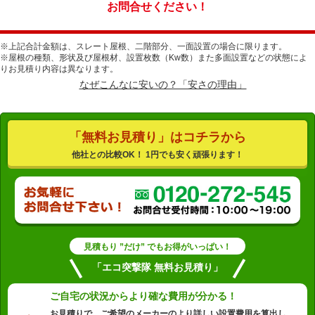
お問合せください！
※上記合計金額は、スレート屋根、二階部分、一面設置の場合に限ります。
※屋根の種類、形状及び屋根材、設置枚数（Kw数）また多面設置などの状態によ
りお見積り内容は異なります。
なぜこんなに安いの？「安さの理由」
「無料お見積り」はコチラから
他社との比較OK！ 1円でも安く頑張ります！
見積もり ”だけ” でもお得がいっぱい！
「エコ突撃隊 無料お見積り」
ご自宅の状況から
より確な費用が分かる！
お見積りで、ご希望のメーカーのより詳しい設置費用を算出し、