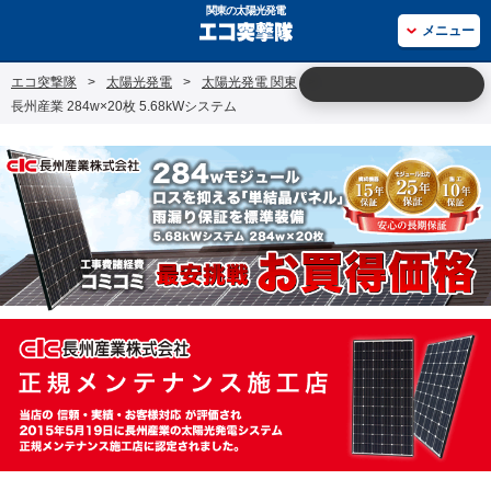
関東の太陽光発電
メニュー
エコ突撃隊
>
太陽光発電
>
太陽光発電 関東
>
長州産業 284w×20枚 5.68kWシステム