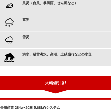
風災（台風、暴風雨、せん風など）
雹災
雪災
洪水、融雪洪水、高潮、土砂崩れなどの水災
大幅値引き!
長州産業 284w×20枚 5.68kWシステム