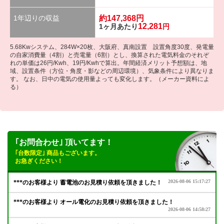
1年辺りの収益
約
147,368
円
12,281
1ヶ月あたり
円
5.68Kwシステム、284W×20枚、大阪府、真南設置 設置角度30度、発電量
の自家消費量（4割）と売電量（6割）とし、換算された電気料金のそれぞ
れの単価は26円/Kwh、19円/Kwhで算出。年間経済メリット予想額は、地
域、設置条件（方位・角度・影などの周辺環境）、気象条件により異なりま
す。 なお、日中の電気の使用量よっても変化します。（メーカー資料によ
る）
｢お問合わせ｣ 頂いてます！
｢台数限定｣ 商品もございます。
お急ぎください！