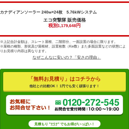
カナディアンソーラー 240w×24枚 5.76kWシステム
エコ突撃隊
販売価格
税別
円
1,179,648
※上記合計金額は、スレート屋根、二階部分、一面設置の場合に限ります。
※屋根の種類、形状及び屋根材、設置枚数（Kw数）また多面設置などの状態によ
りお見積り内容は異なります。
なぜこんなに安いの？「安さの理由」
「無料お見積り」はコチラから
他社との比較OK！ 1円でも安く頑張ります！
見積もり ”だけ” でもお得がいっぱい！