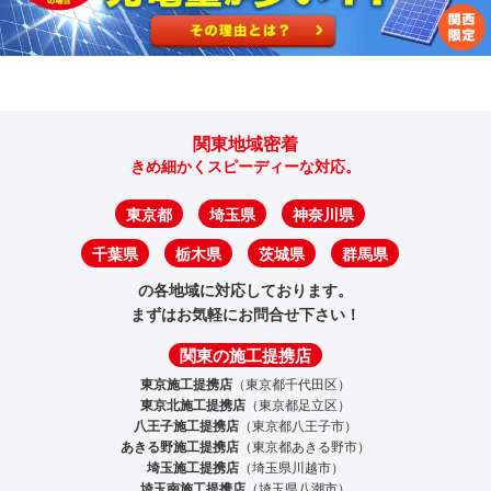
関東地域密着
きめ細かくスピーディーな対応。
東京都
埼玉県
神奈川県
千葉県
栃木県
茨城県
群馬県
の各地域に対応しております。
まずはお気軽にお問合せ下さい！
関東の施工提携店
東京施工提携店
（東京都千代田区）
東京北施工提携店
（東京都足立区）
八王子施工提携店
（東京都八王子市）
あきる野施工提携店
（東京都あきる野市）
埼玉施工提携店
（埼玉県川越市）
埼玉南施工提携店
（埼玉県八潮市）