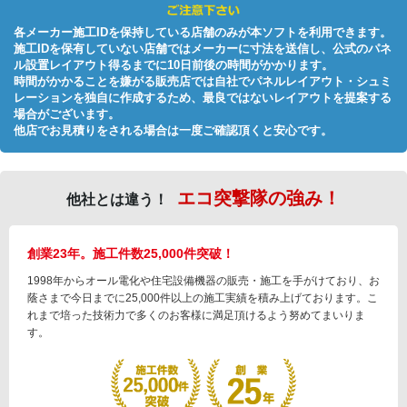
各メーカー施工IDを保持している店舗のみが本ソフトを利用できます。
施工IDを保有していない店舗ではメーカーに寸法を送信し、公式のパネ
ル設置レイアウト得るまでに10日前後の時間がかかります。
時間がかかることを嫌がる販売店では自社でパネルレイアウト・シュミ
レーションを独自に作成するため、最良ではないレイアウトを提案する
場合がございます。
他店でお見積りをされる場合は一度ご確認頂くと安心です。
エコ突撃隊の強み！
他社とは違う！
創業23年。施工件数25,000件突破！
1998年からオール電化や住宅設備機器の販売・施工を手がけており、お
蔭さまで今日までに25,000件以上の施工実績を積み上げております。こ
れまで培った技術力で多くのお客様に満足頂けるよう努めてまいりま
す。