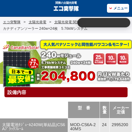
関東の太陽光発電
メニュー
エコ突撃隊
>
太陽光発電
>
太陽光発電 関東
>
カナディアンソーラー 240w×24枚 5.76kWシステム
設備内容
型 番
数
メーカー
量
定価
太陽電池ﾓｼﾞｭｰﾙ240W(単結晶)CS6
MOD-CS6A-2
24
2995200
Aﾌﾞﾗｯｸﾌﾚｰﾑ
40MS