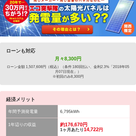
ローンも対応
月々
8,300
円
ローン金額 1,507,608円（税込）（条件:180回払い、金利2.3%「2018年05
月07日現在」）
※初回のみ8,300円
経済メリット
年間予測発電量
6,795kWh
1年辺りの収益
約
176,670
円
14,722
1ヶ月あたり
円