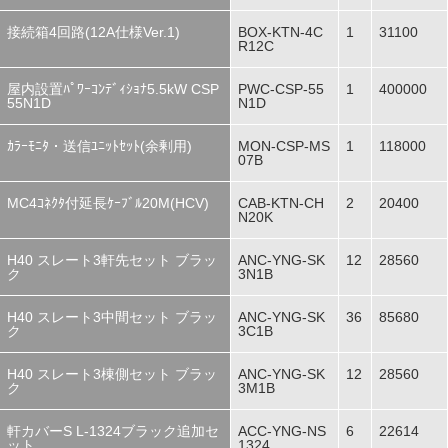
接続箱4回路(12A仕様Ver.1)
BOX-KTN-4C
1
31100
R12C
屋内設置ﾊﾟﾜｰｺﾝﾃﾞｨｼｮﾅ5.5kW CSP
PWC-CSP-55
1
400000
55N1D
N1D
ｶﾗｰﾓﾆﾀ・送信ﾕﾆｯﾄｾｯﾄ(余剰用)
MON-CSP-MS
1
118000
07B
MC4ｺﾈｸﾀ付延長ｹｰﾌﾞﾙ20M(HCV)
CAB-KTN-CH
2
20400
N20K
H40 スレート3軒先セット ブラッ
ANC-YNG-SK
12
28560
ク
3N1B
H40 スレート3中間セット ブラッ
ANC-YNG-SK
36
85680
ク
3C1B
H40 スレート3棟側セット ブラッ
ANC-YNG-SK
12
28560
ク
3M1B
軒カバーS L-1324ブラック追加セ
ACC-YNG-NS
6
22614
ット
1324