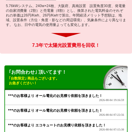
5.76kWシステム、240w×24枚、大阪府、真南設置 設置角度30度、発電量
の自家消費量（2割）と売電量（8割）とし、換算された電気料金のそれぞ
れの単価は26円/Kwh、26円/Kwhで算出。年間経済メリット予想額は、地
域、設置条件（方位・角度・影などの周辺環境）、気象条件により異なりま
す。 なお、日中の電気の使用量よっても変化します。
7.3年で太陽光設置費用を回収！
｢お問合わせ｣ 頂いてます！
｢台数限定｣ 商品もございます。
お急ぎください！