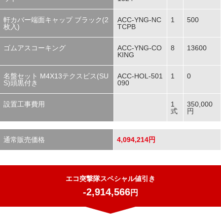
軒カバー端面キャップ ブラック(2
ACC-YNG-NC
1
500
枚入)
TCPB
ゴムアスコーキング
ACC-YNG-CO
8
13600
KING
名盤セット M4X13テクスビス(SU
ACC-HOL-501
1
0
S)頭黒付き
090
設置工事費用
1
350,000
式
円
通常販売価格
4,094,214円
エコ突撃隊スペシャル値引き
-2,914,566
円