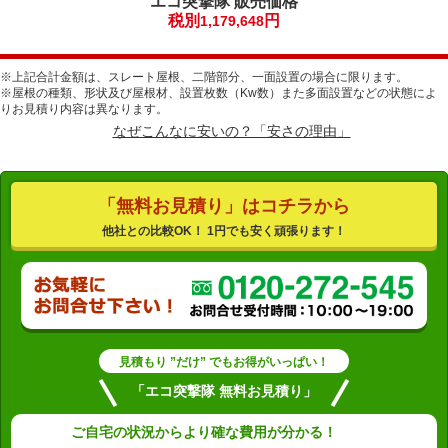
エコ突撃隊
販売価格
税別
円
1,179,648
※上記合計金額は、スレート屋根、二階部分、一面設置の場合に限ります。
※屋根の種類、形状及び屋根材、設置枚数（Kw数）また多面設置などの状態によ
りお見積り内容は異なります。
なぜこんなに安いの？「安さの理由」
「無料お見積り」はコチラから
他社との比較OK！ 1円でも安く頑張ります！
見積もり ”だけ” でもお得がいっぱい！
「エコ突撃隊 無料お見積り」
ご自宅の状況から
より確な費用が分かる！