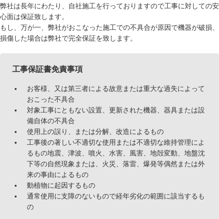
弊社は長年にわたり、自社施工を行っておりますので工事に対しての安
心面は保証致します。
もし、万が一、弊社がおこなった施工での不具合が原因で機器が破損、
損傷した場合は弊社で完全保証を致します。
工事保証書免責事項
お客様、又は第三者による故意または重大な過失によって
おこった不具合
対象工事にともない設置、更新された機器、器具または設
備自体の不具合
使用上の誤り、または分解、改造によるもの
工事後の著しい不適切な使用または不適切な維持管理によ
るもの地震、津波、噴火、水害、風害、地殻変動、地盤沈
下等の自然現象または、火災、落雷、爆発等偶然または外
来の事由によるもの
動植物に起因するもの
通常使用に支障のないもので経年劣化の範囲に該当するも
の