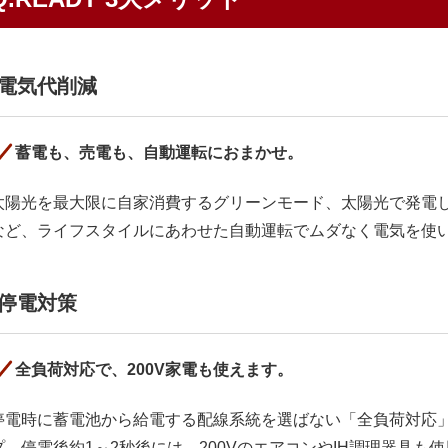
電気代削減
蓄電も、売電も、自動運転におまかせ。
太陽光を最大限に自家消費するグリーンモード、太陽光で発電
など、ライフスタイルにあわせた自動運転でムダなく電気を使
停電対策
全負荷対応で、200V家電も使えます。
停電時に蓄電池から給電する配線系統を選ばない「全負荷対応
プ。停電後約1～2秒後には、200VのエアコンやIH調理器具も