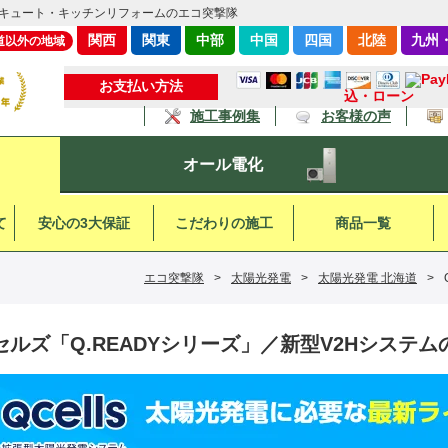
キュート・キッチンリフォームのエコ突撃隊
関西
関東
中部
中国
四国
北陸
九州
道以外の地域
お支払い方法
込・ローン
施工事例集
お客様の声
オール電化
て
安心の3大保証
こだわりの施工
商品一覧
エコ突撃隊
>
太陽光発電
>
太陽光発電 北海道
>
セルズ「Q.READYシリーズ」／新型V2Hシステ