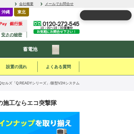
会社概要
メールでお問合せ
・沖縄
東北
0120-272-545
銀行振
10：00～18：00営業中
お気軽にお問合せ下さい！
安さの秘密
蓄電池
設置の流れ
よくある質問
Qセルズ「Q.READYシリーズ」/新型V2Hシステム
ムの施工ならエコ突撃隊