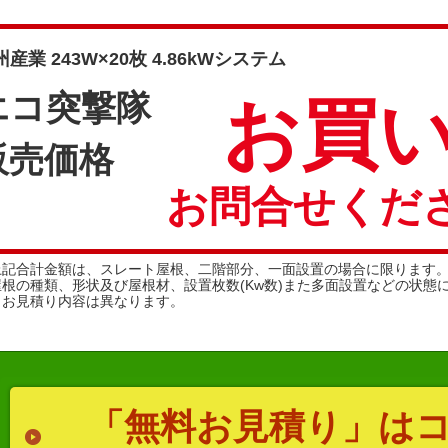
産業 243W×20枚 4.86kWシステム
エコ突撃隊
お買い
販売価格
お問合せくださ
上記合計金額は、スレート屋根、二階部分、一面設置の場合に限ります
屋根の種類、形状及び屋根材、設置枚数(Kw数)また多面設置などの状態
りお見積り内容は異なります。
「無料お見積り」は