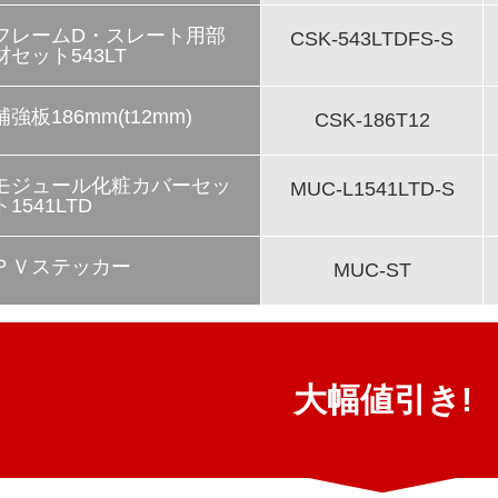
フレームD・スレート用部
CSK-543LTDFS-S
材セット543LT
補強板186mm(t12mm)
CSK-186T12
モジュール化粧カバーセッ
MUC-L1541LTD-S
ト1541LTD
ＰＶステッカー
MUC-ST
大幅値引き!