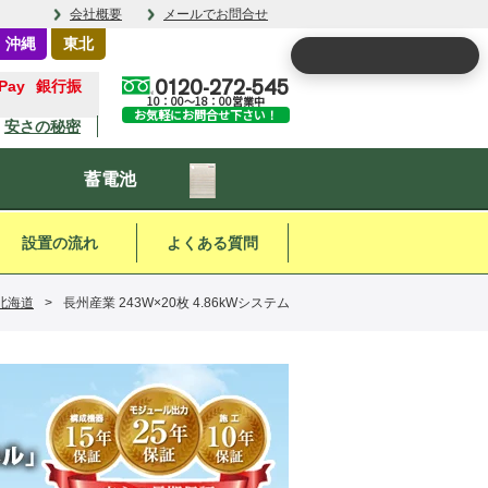
会社概要
メールでお問合せ
・沖縄
東北
0120-272-545
銀行振
10：00～18：00営業中
お気軽にお問合せ下さい！
安さの秘密
蓄電池
設置の流れ
よくある質問
北海道
>
長州産業 243W×20枚 4.86kWシステム