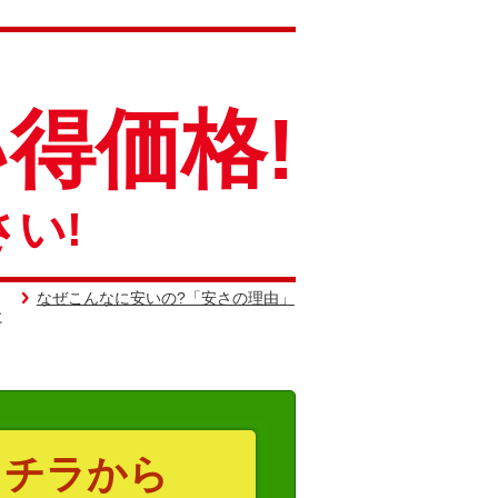
得価格!
い!
なぜこんなに安いの?「安さの理由」
。
に
コチラから