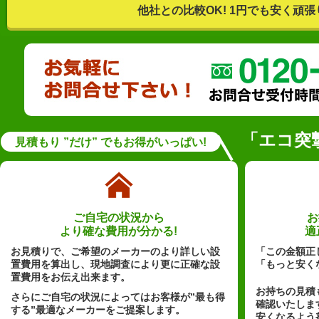
他社との比較OK! 1円でも安く頑張
「エコ突
見積もり ”だけ” でもお得がいっぱい!
ご自宅の状況から
お
より確な費用が分かる!
適
お見積りで、ご希望のメーカーのより詳しい設
「この金額正
置費用を算出し、現地調査により更に正確な設
「もっと安く
置費用をお伝え出来ます。
お持ちの見積
さらにご自宅の状況によってはお客様が”最も得
確認いたしま
する”最適なメーカーをご提案します。
安くなるよう