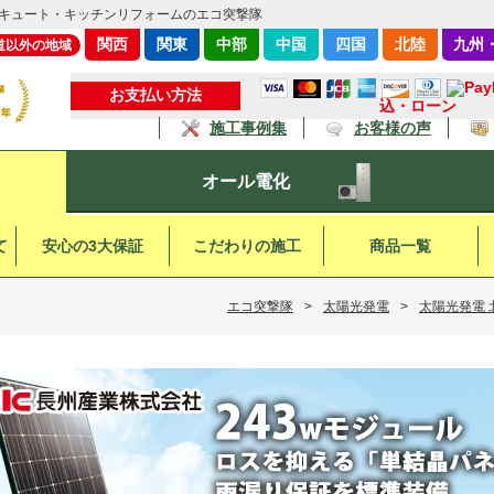
キュート・キッチンリフォームのエコ突撃隊
関西
関東
中部
中国
四国
北陸
九州
道以外の地域
お支払い方法
込・ローン
施工事例集
お客様の声
オール電化
て
安心の3大保証
こだわりの施工
商品一覧
エコ突撃隊
>
太陽光発電
>
太陽光発電 