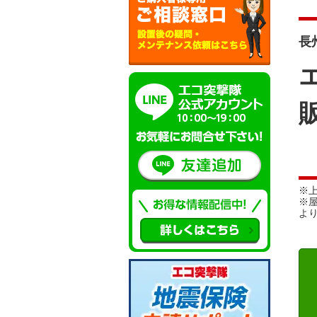
長州
※
※
よ