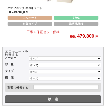
パナソニック エコキュート
HE-J37KQES
フルオート
370L
角型タイプ
塩害地仕様
工事＋保証セット価格
479,800
税込
円
エコキュートを
検索する
メーカー
容 量
タイプ
機 能
型番 で検索する