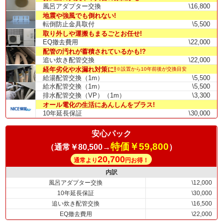
風呂アダプター交換
\16,800
地震や強風でも倒れない!
転倒防止金具取付
\5,500
取り外しや運搬もまるごとお任せ!
EQ撤去費用
\22,000
配管の汚れが蓄積されているかも!?
追い炊き配管交換
\22,000
経年劣化や水漏れ対策に!
※設置から10年前後が交換目安
給湯配管交換（1m）
\5,500
給水配管交換（1m）
\5,500
排水配管交換（VP）（1m）
\3,300
オール電化の生活にあんしんをプラス!
10年延長保証
\30,000
安心パック
特価￥59,800
（通常￥80,500→
）
20,700
通常より
円お得！
内訳
風呂アダプター交換
\12,000
10年延長保証
\30,000
追い炊き配管交換
\16,500
EQ撤去費用
\22,000