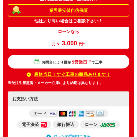
業界最安値
自信保証
他社より高い場合は
ご相談下さい！
ローンなら
3,000
月々
円~
※
5営業日
お問合せより最短
で工事
最短当日！すぐ工事の商品あります！
※受注生産型番・メーカー在庫により納期は異なります。
お支払い方法
カード
電子決済
銀行振込
ローン
ローンの詳細はこちら