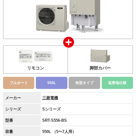
リモコン
脚部カバー
フルオート
550L
角型タイプ
塩害地仕様
メーカー
三菱電機
シリーズ
Sシリーズ
型番
SRT-S556-BS
容量
550L （5〜7人用）