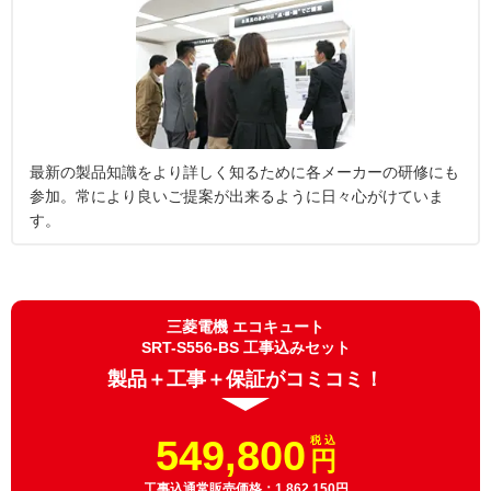
最新の製品知識をより詳しく知るために各メーカーの研修にも
参加。常により良いご提案が出来るように日々心がけていま
す。
三菱電機 エコキュート
SRT-S556-BS 工事込みセット
製品＋工事＋保証がコミコミ！
549,800
税 込
円
工事込通常販売価格：1,862,150円