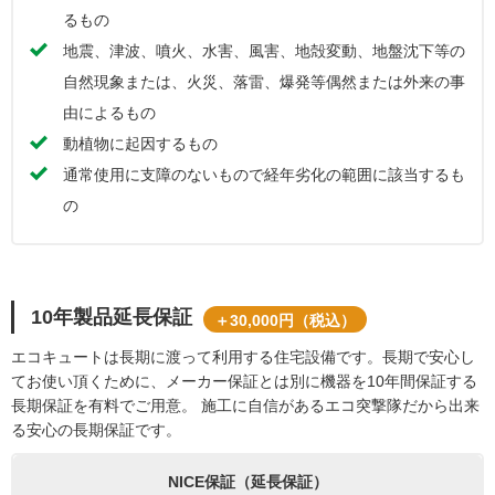
るもの
地震、津波、噴火、水害、風害、地殻変動、地盤沈下等の
自然現象または、火災、落雷、爆発等偶然または外来の事
由によるもの
動植物に起因するもの
通常使用に支障のないもので経年劣化の範囲に該当するも
の
10年製品延長保証
＋30,000円（税込）
エコキュートは長期に渡って利用する住宅設備です。長期で安心し
てお使い頂くために、メーカー保証とは別に機器を10年間保証する
長期保証を有料でご用意。 施工に自信があるエコ突撃隊だから出来
る安心の長期保証です。
NICE保証（延長保証）