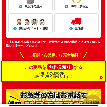
現設備の処分
10年工事保証
製品のサポート・相談
出張費
※上記金額は基本工事内容です。設置箇所や建物の構造によりお見積りが
異なる場合がございます。
「ご相談・お見積」は完全無料！
無料見積り
この商品を
する
他社との比較OK！
1円でも安く頑張ります！