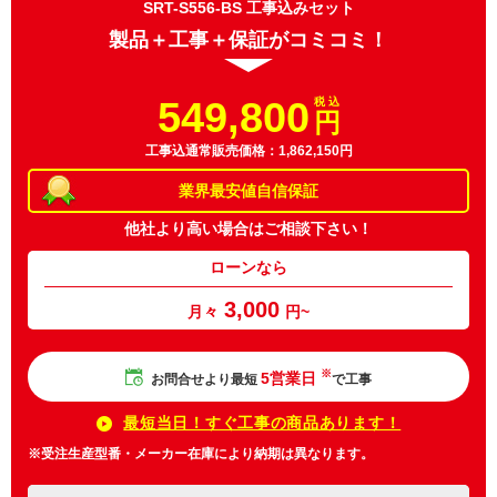
SRT-S556-BS 工事込みセット
製品＋工事＋保証がコミコミ！
549,800
税 込
円
工事込通常販売価格：1,862,150円
業界最安値
自信保証
他社より高い場合は
ご相談下さい！
ローンなら
3,000
月々
円~
※
5営業日
お問合せより最短
で工事
最短当日！すぐ工事の商品あります！
※受注生産型番・メーカー在庫により納期は異なります。