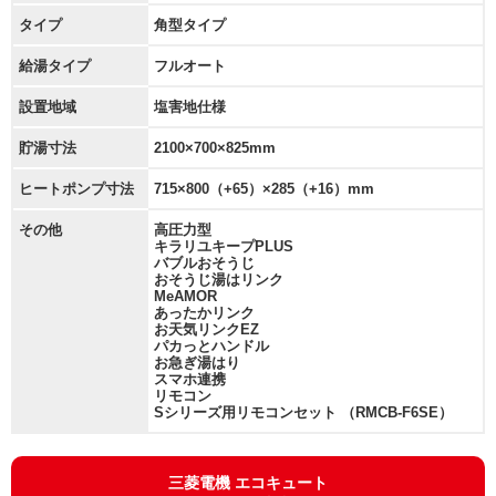
タイプ
角型タイプ
給湯タイプ
フルオート
設置地域
塩害地仕様
貯湯寸法
2100×700×825mm
ヒートポンプ寸法
715×800（+65）×285（+16）mm
その他
高圧力型
キラリユキープPLUS
バブルおそうじ
おそうじ湯はリンク
MeAMOR
あったかリンク
お天気リンクEZ
パカっとハンドル
お急ぎ湯はり
スマホ連携
リモコン
Sシリーズ用リモコンセット （RMCB-F6SE）
三菱電機 エコキュート