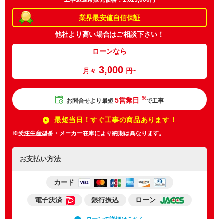
工事込通常販売価格：1,613,000円
業界最安値
自信保証
他社より高い場合は
ご相談下さい！
ローンなら
3,000
月々
円~
※
5営業日
お問合せより最短
で工事
最短当日！すぐ工事の商品あります！
※受注生産型番・メーカー在庫により納期は異なります。
お支払い方法
カード
電子決済
銀行振込
ローン