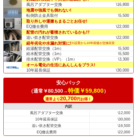
風呂アダプター交換
\16,800
地震や強風でも倒れない!
転倒防止金具取付
\5,500
取り外しや運搬もまるごとお任せ!
EQ撤去費用
\22,000
配管の汚れが蓄積されているかも!?
追い炊き配管交換
\22,000
経年劣化や水漏れ対策に!
※設置から10年前後が交換目安
給湯配管交換（1m）
\5,500
給水配管交換（1m）
\5,500
排水配管交換（VP）（1m）
\3,300
オール電化の生活にあんしんをプラス!
10年延長保証
\30,000
安心パック
特価￥59,800
（通常￥80,500→
）
20,700
通常より
円お得！
内訳
風呂アダプター交換
\12,000
10年延長保証
\30,000
追い炊き配管交換
\16,500
EQ撤去費用
\22,000