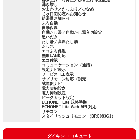
沸き増し
おまかせ／たっぷり／少なめ
じゃ口閉め忘れお知らせ
給湯量お知らせ
ふろ自動
自動保温
自動たし湯／自動たし湯入切設定
追いだき
たし湯／高温たし湯
たし水
エコふろ保温
無線LAN対応
エコ確認
コミュニケーション（通話）
設定ナビ表示
サービスTEL表示
サブリモコン対応（別売）
試運転ナビ
電力契約設定
電力抑制設定
ピークカット設定
ECHONET Lite 規格準拠
ECHONET Lite Web API 対応
リモコン
スタイリッシュリモコン （BRC083G1）
ダイキン エコキュート