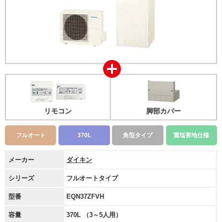
リモコン
脚部カバー
フルオート
370L
角型タイプ
重塩害地仕様
メーカー
ダイキン
シリーズ
フルオートタイプ
型番
EQN37ZFVH
容量
370L （3～5人用）