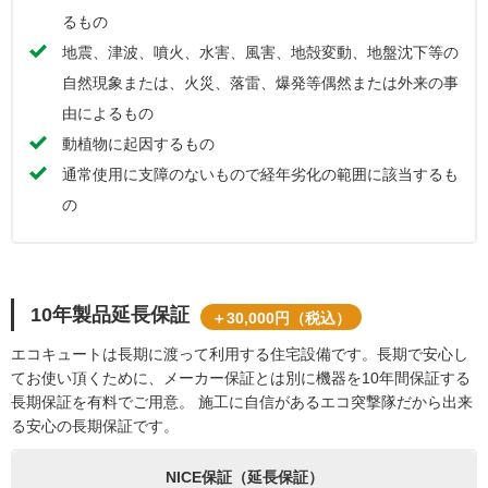
るもの
地震、津波、噴火、水害、風害、地殻変動、地盤沈下等の
自然現象または、火災、落雷、爆発等偶然または外来の事
由によるもの
動植物に起因するもの
通常使用に支障のないもので経年劣化の範囲に該当するも
の
10年製品延長保証
＋30,000円（税込）
エコキュートは長期に渡って利用する住宅設備です。長期で安心し
てお使い頂くために、メーカー保証とは別に機器を10年間保証する
長期保証を有料でご用意。 施工に自信があるエコ突撃隊だから出来
る安心の長期保証です。
NICE保証（延長保証）