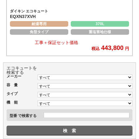
ダイキン エコキュート
EQXN37XVH
給湯専用
370L
角型タイプ
重塩害地仕様
工事＋保証セット価格
443,800
税込
円
エコキュートを
検索する
メーカー
容 量
タイプ
機 能
型番 で検索する