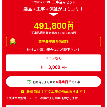
EQN37ZFVH 工事込みセット
製品＋工事＋保証がコミコミ！
491,800
税 込
円
工事込通常販売価格：1,613,000円
業界最安値
自信保証
他社より高い場合は
ご相談下さい！
ローンなら
3,000
月々
円~
※
5営業日
お問合せより最短
で工事
最短当日！すぐ工事の商品あります！
※受注生産型番・メーカー在庫により納期は異なります。