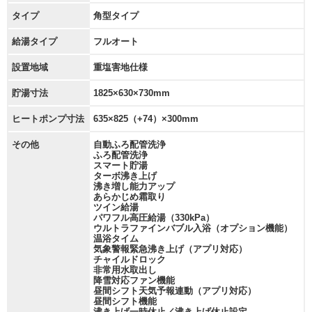
タイプ
角型タイプ
給湯タイプ
フルオート
設置地域
重塩害地仕様
貯湯寸法
1825×630×730mm
ヒートポンプ寸法
635×825（+74）×300mm
その他
自動ふろ配管洗浄
ふろ配管洗浄
スマート貯湯
ターボ沸き上げ
沸き増し能力アップ
あらかじめ霜取り
ツイン給湯
パワフル高圧給湯（330kPa）
ウルトラファインバブル入浴（オプション機能）
温浴タイム
気象警報緊急沸き上げ（アプリ対応）
チャイルドロック
非常用水取出し
降雪対応ファン機能
昼間シフト天気予報連動（アプリ対応）
昼間シフト機能
沸き上げ一時休止／沸き上げ休止設定