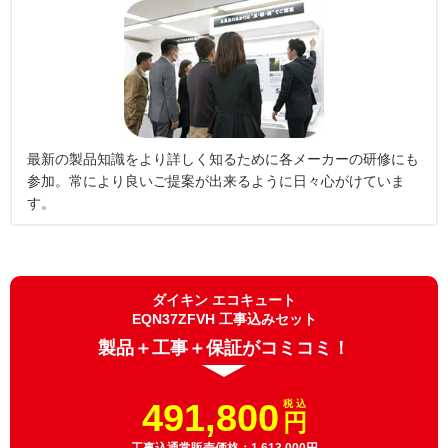
最新の製品知識をより詳しく知るために各メーカーの研修にも
参加。常により良いご提案が出来るように日々心がけていま
す。
ダイキン エコキュート
EQN37ZFVH 工事込みセット
製品＋工事＋保証がコミコミ！
491,800
税 込
円