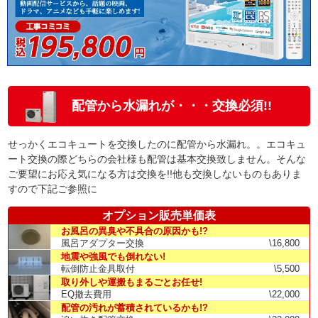
配管から水漏れが・・・交換必須!!
せっかくエコキュートを交換したのに配管から水漏れ。。エコキュ
ート交換の際どちらの会社様も配管は基本交換致しません。そんな
ご要望にお応え気になる方は交換を!!他も交換しないものもありま
すので下記ご参照に
オプション販売単価表
お風呂の異臭や不具合の原因かも!?
風呂アダプター交換
\16,800
地震や強風でも倒れない!
転倒防止金具取付
\5,500
取り外しや運搬もまるごとお任せ!
EQ撤去費用
\22,000
配管の汚れが蓄積されているかも!?