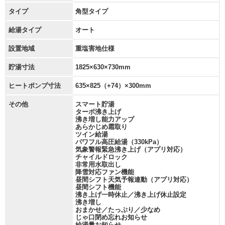
タイプ
角型タイプ
給湯タイプ
オート
設置地域
重塩害地仕様
貯湯寸法
1825×630×730mm
ヒートポンプ寸法
635×825（+74）×300mm
その他
スマート貯湯
ターボ沸き上げ
沸き増し能力アップ
あらかじめ霜取り
ツイン給湯
パワフル高圧給湯（330kPa）
気象警報緊急沸き上げ（アプリ対応）
チャイルドロック
非常用水取出し
降雪対応ファン機能
昼間シフト天気予報連動（アプリ対応）
昼間シフト機能
沸き上げ一時休止／沸き上げ休止設定
沸き増し
おまかせ／たっぷり／少なめ
じゃ口閉め忘れお知らせ
給湯量お知らせ