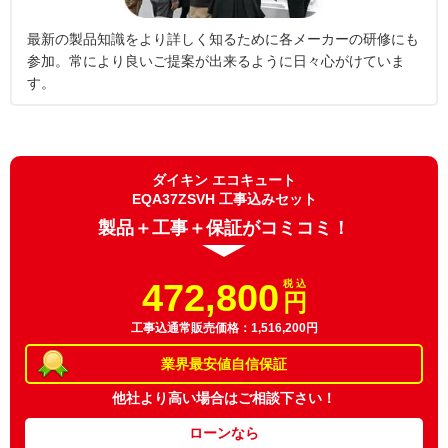
最新の製品知識をより詳しく知るために各メーカーの研修にも
参加。常により良いご提案が出来るように日々心がけていま
す。
ダイキン エコキュート
EQA37ZSVH 工事込みセット
製品＋工事＋保証がコミコミ！
472,800
税 込
円
工事込通常販売価格：1,516,200円
業界最安値
自信保証
他社より高い場合は
ご相談下さい！
ローンなら