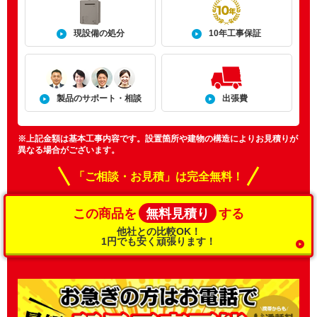
現設備の処分
10年工事保証
製品のサポート・相談
出張費
※上記金額は基本工事内容です。設置箇所や建物の構造によりお見積りが
異なる場合がございます。
「ご相談・お見積」は完全無料！
無料見積り
この商品を
する
他社との比較OK！
1円でも安く頑張ります！