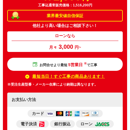
工事込通常販売価格：1,516,200円
業界最安値
自信保証
他社より高い場合は
ご相談下さい！
ローンなら
3,000
月々
円~
※
5営業日
お問合せより最短
で工事
最短当日！すぐ工事の商品あります！
※受注生産型番・メーカー在庫により納期は異なります。
お支払い方法
カード
電子決済
銀行振込
ローン