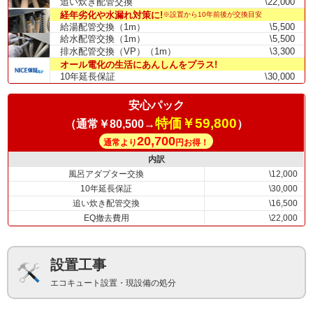
追い炊き配管交換
\22,000
経年劣化や水漏れ対策に!
※設置から10年前後が交換目安
給湯配管交換（1m）
\5,500
給水配管交換（1m）
\5,500
排水配管交換（VP）（1m）
\3,300
オール電化の生活にあんしんをプラス!
10年延長保証
\30,000
安心パック
特価￥59,800
（通常￥80,500→
）
20,700
通常より
円お得！
内訳
風呂アダプター交換
\12,000
10年延長保証
\30,000
追い炊き配管交換
\16,500
EQ撤去費用
\22,000
設置工事
エコキュート設置・現設備の処分