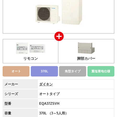
リモコン
脚部カバー
オート
370L
角型タイプ
重塩害地仕様
メーカー
ダイキン
シリーズ
オートタイプ
型番
EQA37ZSVH
容量
370L （3～5人用）