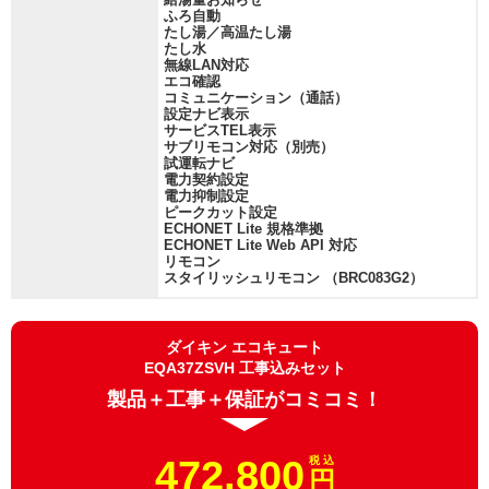
ふろ自動
たし湯／高温たし湯
たし水
無線LAN対応
エコ確認
コミュニケーション（通話）
設定ナビ表示
サービスTEL表示
サブリモコン対応（別売）
試運転ナビ
電力契約設定
電力抑制設定
ピークカット設定
ECHONET Lite 規格準拠
ECHONET Lite Web API 対応
リモコン
スタイリッシュリモコン （BRC083G2）
ダイキン エコキュート
EQA37ZSVH 工事込みセット
製品＋工事＋保証がコミコミ！
472,800
税 込
円