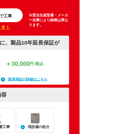
※受注生産型番・メーカ
で工事
ー在庫により納期は異な
ります。
ます！
に、製品10年延長保証が
＋30,000
円 税込
延長保証の詳細はこちら
内容
置工事
現設備の処分