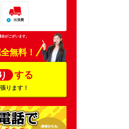
出張費
場合がございます。
完全無料！
する
り
頑張ります！