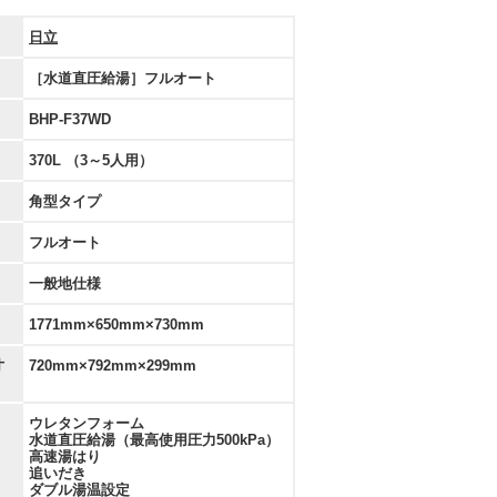
日立
［水道直圧給湯］フルオート
BHP-F37WD
370L （3～5人用）
角型タイプ
フルオート
一般地仕様
1771mm×650mm×730mm
寸
720mm×792mm×299mm
ウレタンフォーム
水道直圧給湯（最高使用圧力500kPa）
高速湯はり
追いだき
ダブル湯温設定