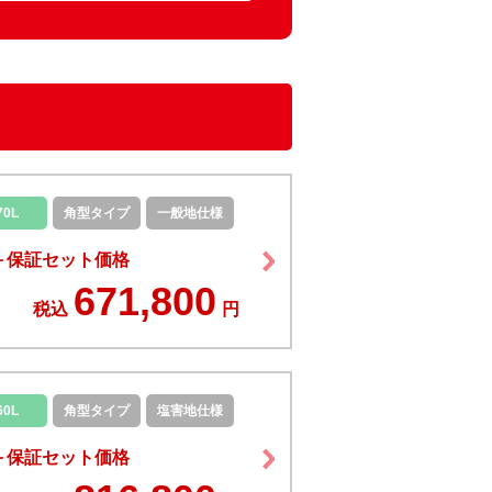
70L
角型タイプ
一般地仕様
＋保証セット価格
671,800
税込
円
60L
角型タイプ
塩害地仕様
＋保証セット価格