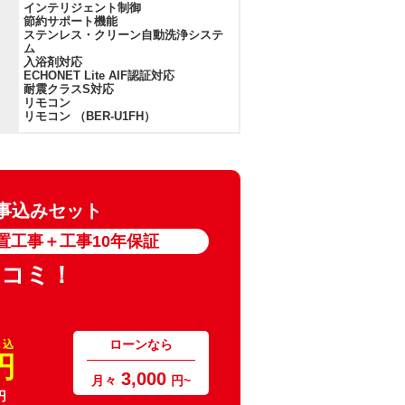
インテリジェント制御
節約サポート機能
ステンレス・クリーン自動洗浄システ
ム
入浴剤対応
ECHONET Lite AIF認証対応
耐震クラスS対応
リモコン
リモコン （BER-U1FH）
 工事込みセット
置工事＋工事10年保証
ミコミ！
ローンなら
 込
円
3,000
月々
円~
円