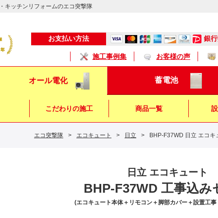
・キッチンリフォームのエコ突撃隊
銀行
お支払い方法
施工事例集
お客様の声
蓄電池
オール電化
こだわりの施工
商品一覧
設
エコ突撃隊
>
エコキュート
>
日立
>
BHP-F37WD 日立 エコ
キッチン
浴 室
トイレ
日立 エコキュート
BHP-F37WD 工事込
(エコキュート本体＋リモコン＋脚部カバー＋設置工事＋