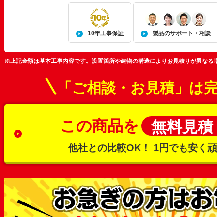
10年工事保証
製品のサポート・相談
※上記金額は基本工事内容です。設置箇所や建物の構造によりお見積りが異なる
「ご相談・お見積」は
この商品を
無料見積
他社との比較OK！
1円でも安く