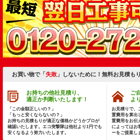
お買い物で「
失敗
」しないために！無料お見積も
お持ちの他社見積り、
ご
適正か判断いたします！
よ
「この金額正しいの？」
お見積りで、
「もっと安くならないの？」
置費用を算出
お持ちの見積もりが適正な価格かどうかプロが
置費用をお伝
確認いたします。エコ突撃隊は他社より1円でも
によってはお
安くなるよう努力いたします。
ーをご提案し