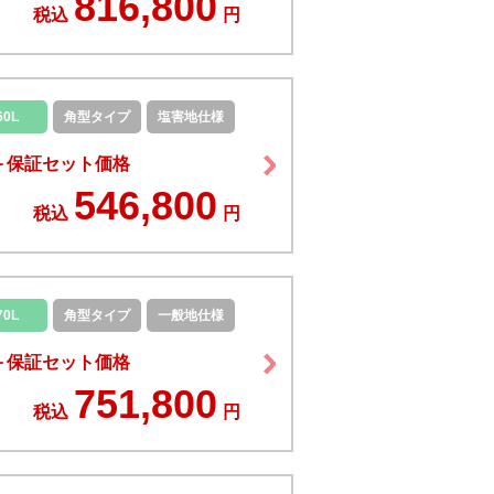
816,800
税込
円
60L
角型タイプ
塩害地仕様
＋保証セット価格
546,800
税込
円
70L
角型タイプ
一般地仕様
＋保証セット価格
751,800
税込
円