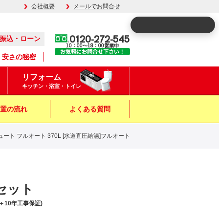
会社概要
メールでお問合せ
0120-272-545
振込・ローン
10：00～18：00営業中
お気軽にお問合せ下さい！
安さの秘密
リフォーム
キッチン・浴室・トイレ
置の流れ
よくある質問
キュート フルオート 370L [水道直圧給湯]フルオート
みセット
10年工事保証)