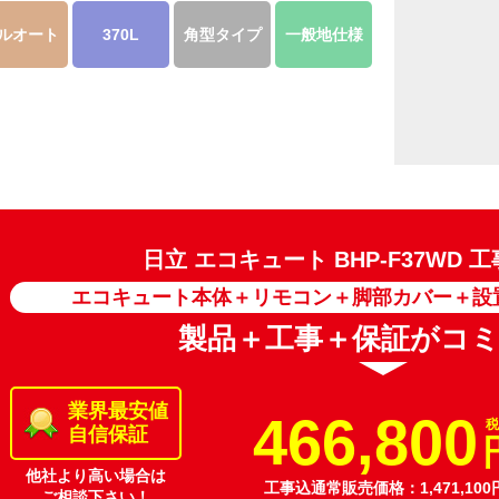
ルオート
370L
角型タイプ
一般地仕様
日立 エコキュート
BHP-F37WD
エコキュート本体＋リモコン＋脚部カバー＋設
製品＋工事＋保証がコ
業界最安値
466,800
税
自信保証
他社より高い場合は
工事込通常販売価格：1,471,100
ご相談下さい！