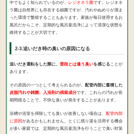
中でもよく知られているのが、
レジオネラ菌
です。レジオネ
ラ菌は自然界にも存在する細菌ですが、汚れやぬめりが溜ま
った環境で繁殖することもあります。家族が毎日使用するお
風呂だからこそ、定期的な風呂釜洗浄によって清潔な状態を
維持することが大切です。
2-3.追いだき時の臭いの原因になる
追いだき運転をした際に、
普段とは違う臭い
を感じる
ことが
あります。
その原因の一つとして考えられるのが、
配管内部に蓄積した
皮脂汚れや雑菌、入浴剤の残留成分
です。これらの汚れが長
期間残ることで、不快な臭いが発生することがあります。
浴槽や浴室を掃除しても臭いが改善しない場合は、
配管内部
に原因
があるかもしれません。とくに残り湯を活用する機会
が多い家庭では、定期的な風呂釜洗浄を行うことで臭い対策