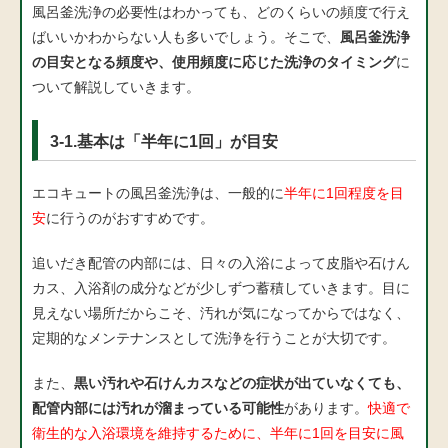
風呂釜洗浄の必要性はわかっても、どのくらいの頻度で行え
ばいいかわからない人も多いでしょう。そこで、
風呂釜洗浄
の目安となる頻度や、使用頻度に応じた洗浄のタイミング
に
ついて解説していきます。
3-1.基本は「半年に1回」が目安
エコキュートの風呂釜洗浄は、一般的に
半年に1回程度を目
安
に行うのがおすすめです。
追いだき配管の内部には、日々の入浴によって皮脂や石けん
カス、入浴剤の成分などが少しずつ蓄積していきます。目に
見えない場所だからこそ、汚れが気になってからではなく、
定期的なメンテナンスとして洗浄を行うことが大切です。
また、
黒い汚れや石けんカスなどの症状が出ていなくても、
配管内部には汚れが溜まっている可能性
があります。
快適で
衛生的な入浴環境を維持するために、半年に1回を目安に風