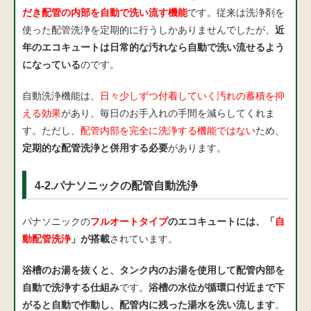
だき配管の内部を自動で洗い流す機能
です。従来は洗浄剤を
使った配管洗浄を定期的に行うしかありませんでしたが、
近
年のエコキュートは日常的な汚れなら自動で洗い流せるよう
になっている
のです。
自動洗浄機能は、
日々少しずつ付着していく汚れの蓄積を抑
える効果
があり、毎日のお手入れの手間を減らしてくれま
す。ただし、
配管内部を完全に洗浄する機能ではない
ため、
定期的な配管洗浄と併用する必要
があります。
4-2.パナソニックの配管自動洗浄
パナソニックの
フルオートタイプ
のエコキュートには、「
自
動配管洗浄
」が搭載
されています。
浴槽のお湯を抜くと、タンク内のお湯を使用して配管内部を
自動で洗浄する仕組み
です。
浴槽の水位が循環口付近まで下
がると自動で作動し、配管内に残った湯水を洗い流します
。