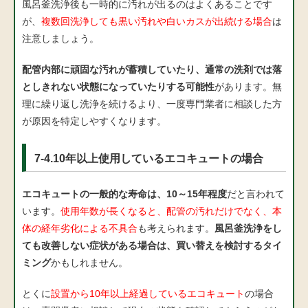
風呂釜洗浄後も一時的に汚れが出るのはよくあることです
が、
複数回洗浄しても黒い汚れや白いカスが出続ける場合
は
注意しましょう。
配管内部に頑固な汚れが蓄積していたり、通常の洗剤では落
としきれない状態になっていたりする可能性
があります。無
理に繰り返し洗浄を続けるより、一度専門業者に相談した方
が原因を特定しやすくなります。
7-4.10年以上使用しているエコキュートの場合
エコキュートの一般的な寿命は、10～15年程度
だと言われて
います。
使用年数が長くなると、配管の汚れだけでなく、本
体の経年劣化による不具合
も考えられます。
風呂釜洗浄をし
ても改善しない症状がある場合は、買い替えを検討するタイ
ミング
かもしれません。
とくに
設置から10年以上経過しているエコキュート
の場合