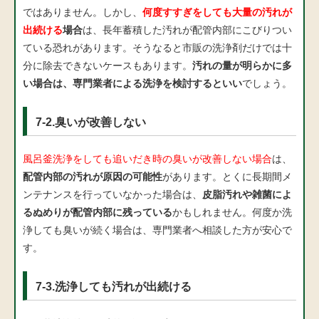
ではありません。しかし、
何度すすぎをしても大量の汚れが
出続ける
場合
は、長年蓄積した汚れが配管内部にこびりつい
ている恐れがあります。そうなると市販の洗浄剤だけでは十
分に除去できないケースもあります。
汚れの量が明らかに多
い場合は、専門業者による洗浄を検討するといい
でしょう。
7-2.臭いが改善しない
風呂釜洗浄をしても追いだき時の臭いが改善しない場合
は、
配管内部の汚れが原因の可能性
があります。とくに長期間メ
ンテナンスを行っていなかった場合は、
皮脂汚れや雑菌によ
るぬめりが配管内部に残っている
かもしれません。何度か洗
浄しても臭いが続く場合は、専門業者へ相談した方が安心で
す。
7-3.洗浄しても汚れが出続ける