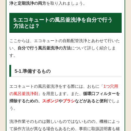
浄と定期洗浄の両方
を取り入れましょう。
5.エコキュートの風呂釜洗浄を自分で行う
方法とは？
ここからは、エコキュートの自動配管洗浄とあわせて行いた
い、
自分で行う風呂釜洗浄の方法
について詳しく紹介しま
す。
5-1.準備するもの
エコキュートの風呂釜洗浄をする際には、おもに「
1つ穴用
の風呂釜洗浄剤
」を用意します。また、
循環口フィルターを
掃除するための、
スポンジ
や
ブラシ
などがあると便利
でしょ
う。
洗浄作業そのものは難しいものではないものの、機種によっ
て操作方法が異なる場合もあるため、事前に取扱説明書も確