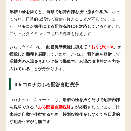
浴槽の栓を抜くと、自動で配管内部を洗い流す仕組み
になっ
ており、日常的な汚れの蓄積を抑えることが可能です。ま
た、
リモコン操作による配管洗浄にも対応している
ため、気
になったタイミングで追加の洗浄も行えます。
さらにダイキンは、
配管洗浄機能に加えて「
おゆぴかUV
」を
搭載した機種も展開
しています。これは、
紫外線を照射して
浴槽内のお湯をきれいに保つ機能で、お湯の清潔性にも力を
入れている
ことが分かります。
4-5.コロナのふろ配管自動洗浄
コロナのエコキュートには、
浴槽の栓を抜くだけで配管内部
を洗浄できる「
ふろ配管自動洗浄
」が搭載
されています。
排
水時に自動で作動するため、特別な操作をしなくても日常的
な配管ケアが可能
です。