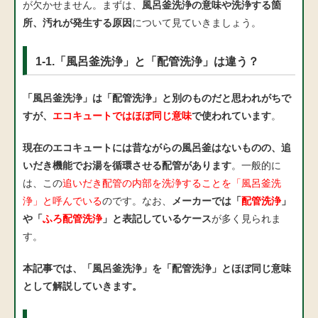
が欠かせません。まずは、
風呂釜洗浄の意味や洗浄する箇
所、汚れが発生する原因
について見ていきましょう。
1-1.「風呂釜洗浄」と「配管洗浄」は違う？
「風呂釜洗浄」は「配管洗浄」と別のものだと思われがちで
すが、
エコキュートではほぼ同じ意味
で使われています
。
現在のエコキュートには昔ながらの風呂釜はないものの、追
いだき機能でお湯を循環させる配管があります
。一般的に
は、この
追いだき配管の内部を洗浄することを「風呂釜洗
浄」と呼んでいる
のです。なお、
メーカーでは「
配管洗浄
」
や「
ふろ配管洗浄
」と表記しているケース
が多く見られま
す。
本記事では、「風呂釜洗浄」を「配管洗浄」とほぼ同じ意味
として解説していきます。