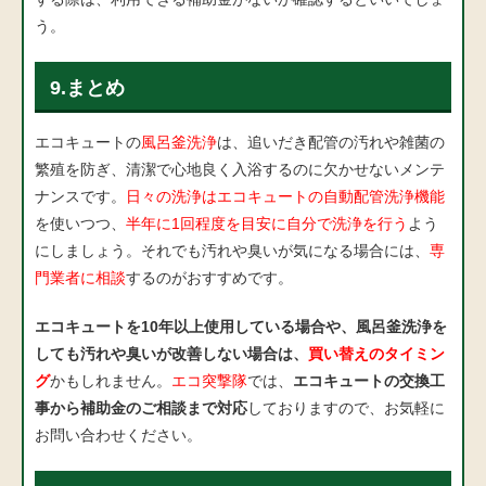
う。
9.まとめ
エコキュートの
風呂釜洗浄
は、追いだき配管の汚れや雑菌の
繁殖を防ぎ、清潔で心地良く入浴するのに欠かせないメンテ
ナンスです。
日々の洗浄はエコキュートの自動配管洗浄機能
を使いつつ、
半年に1回程度を目安に自分で洗浄を行う
よう
にしましょう。それでも汚れや臭いが気になる場合には、
専
門業者に相談
するのがおすすめです。
エコキュートを10年以上使用している場合や、風呂釜洗浄を
しても汚れや臭いが改善しない場合は、
買い替えのタイミン
グ
かもしれません。
エコ突撃隊
では、
エコキュートの交換工
事から補助金のご相談まで対応
しておりますので、お気軽に
お問い合わせください。