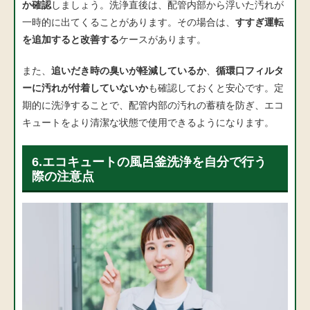
か確認
しましょう。洗浄直後は、配管内部から浮いた汚れが
一時的に出てくることがあります。その場合は、
すすぎ運転
を追加すると改善する
ケースがあります。
また、
追いだき時の臭いが軽減しているか
、
循環口フィルタ
ーに汚れが付着していないか
も確認しておくと安心です。定
期的に洗浄することで、配管内部の汚れの蓄積を防ぎ、エコ
キュートをより清潔な状態で使用できるようになります。
6.エコキュートの風呂釜洗浄を自分で行う
際の注意点