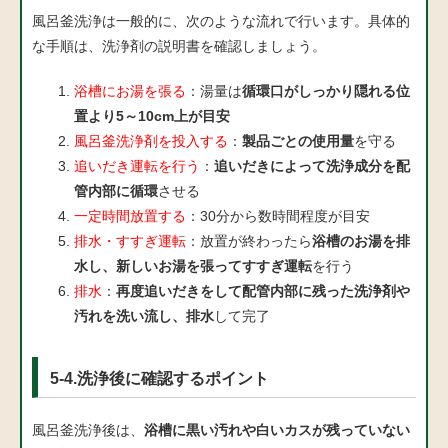
風呂釜洗浄は一般的に、次のような流れで行います。具体的
な手順は、洗浄剤の説明書を確認しましょう。
浴槽にお湯を張る
：湯量は
循環口がしっかり隠れる位
置より5～10cm上が目安
風呂釜洗浄剤を投入する
：
製品ごとの使用量
を守る
追いだき運転を行う
：
追いだきによって洗浄成分を配
管内部に循環
させる
一定時間放置する
：30分から数時間程度が目安
排水・すすぎ運転
：放置が終わったら
浴槽のお湯を排
水し、新しいお湯を張ってすすぎ運転
を行う
排水
：
再度追いだきをして配管内部に残った洗浄剤や
汚れを洗い流し、排水
して完了
5-4.洗浄後に確認するポイント
風呂釜洗浄後は、
浴槽に黒い汚れや白いカスが残っていない