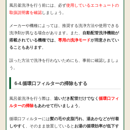
風呂釜洗浄を行う前には、必ず
使用しているエコキュートの
取扱説明書を確認
しましょう。
メーカーや機種によっては、推奨する洗浄方法や使用できる
洗浄剤が異なる場合があります。また、
自動配管洗浄機能が
搭載されている機種では、
専用の洗浄モード
が用意されてい
ることもあります
。
誤った方法で洗浄を行わないためにも、事前に確認しましょ
う。
6-4.循環口フィルターの掃除もする
風呂釜洗浄を行う際は、
追いだき配管だけでなく
循環口フィ
ルターの掃除
もあわせて行いましょう
。
循環口フィルターには
髪の毛や皮脂汚れ、湯あかなどが付着
しやすく
、そのまま放置していると
お湯の循環効率が低下す