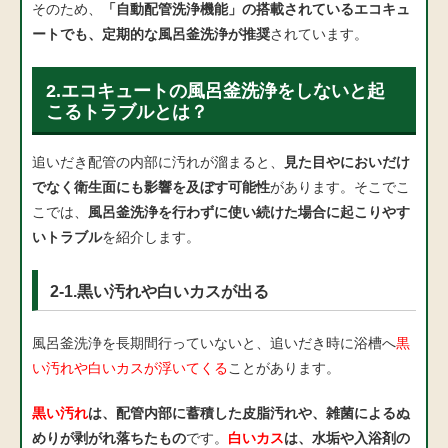
そのため、
「自動配管洗浄機能」の搭載されているエコキュ
ートでも、定期的な風呂釜洗浄が推奨
されています。
2.エコキュートの風呂釜洗浄をしないと起
こるトラブルとは？
追いだき配管の内部に汚れが溜まると、
見た目やにおいだけ
でなく衛生面にも影響を及ぼす可能性
があります。そこでこ
こでは、
風呂釜洗浄を行わずに使い続けた場合に起こりやす
いトラブル
を紹介します。
2-1.黒い汚れや白いカスが出る
風呂釜洗浄を長期間行っていないと、追いだき時に浴槽へ
黒
い汚れや白いカスが浮いてくる
ことがあります。
黒い汚れ
は、配管内部に蓄積した皮脂汚れや、雑菌によるぬ
めりが剥がれ落ちたもの
です。
白いカス
は、水垢や入浴剤の