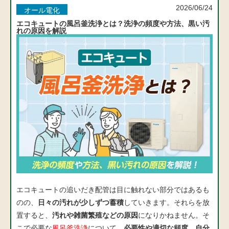
2026/06/24
オール電化
エコキュートの風呂釜洗浄とは？洗浄の頻度や方法、黒い汚
れの原因を解説
エコキュートの追いだき配管は目に触れない部分ではあるも
のの、
日々の汚れが少しずつ蓄積
していきます。それらを放
置すると、
汚れや雑菌繁殖などの原因
になりかねません。そ
こで必要な
風呂釜洗浄
について、
必要性や適切な頻度、自分