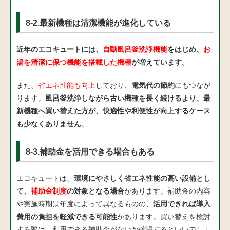
8-2.最新機種は清潔機能が進化している
近年のエコキュートには、
自動風呂釜洗浄機能
をはじめ、
お
湯を清潔に保つ機能を搭載した機種
が増えています
。
また、
省エネ性能も向上
しており、
電気代の節約
にもつなが
ります。
風呂釜洗浄しながら古い機種を長く続けるより、最
新機種へ買い替えた方が、快適性や利便性が向上するケース
も少なくありません
。
8-3.補助金を活用できる場合もある
エコキュートは、
環境にやさしく省エネ性能の高い設備とし
て、
補助金制度
の対象となる場合
があります。補助金の内容
や実施時期は年度によって異なるものの、
活用できれば導入
費用の負担を軽減できる可能性
があります。買い替えを検討
する際は、利用できる補助金がないか確認するといいでしょ