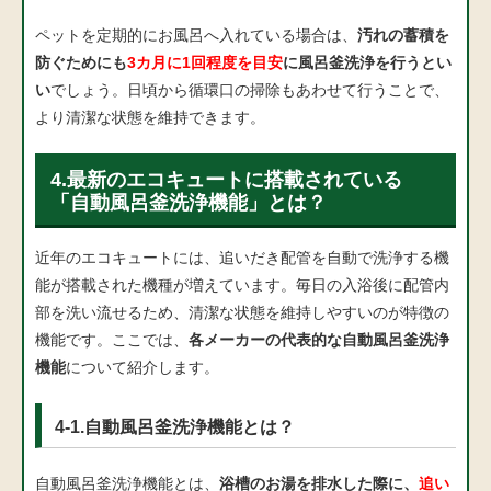
ペットを定期的にお風呂へ入れている場合は、
汚れの蓄積を
防ぐためにも
3カ月に1回程度を目安
に風呂釜洗浄を行うとい
い
でしょう。日頃から循環口の掃除もあわせて行うことで、
より清潔な状態を維持できます。
4.最新のエコキュートに搭載されている
「自動風呂釜洗浄機能」とは？
近年のエコキュートには、追いだき配管を自動で洗浄する機
能が搭載された機種が増えています。毎日の入浴後に配管内
部を洗い流せるため、清潔な状態を維持しやすいのが特徴の
機能です。ここでは、
各メーカーの代表的な自動風呂釜洗浄
機能
について紹介します。
4-1.自動風呂釜洗浄機能とは？
自動風呂釜洗浄機能とは、
浴槽のお湯を排水した際に、
追い