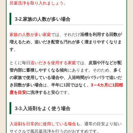
呂釜洗浄を取り入れましょう
。
3-2.家族の人数が多い場合
家族の人数が多い家庭
では、それだけ
浴槽を利用する回数が
増えるため、追いだき配管も汚れが多く溜まりやすくなりま
す
。
とくに毎日
追いだきを使用する家庭
では、
皮脂や汗などが配
管内部に蓄積しやすくなる傾向
にあります。そのため、
多く
の家族で使用している場合や、入浴時間がバラバラで追いだ
き回数が多い場合
は、
半年に1回ではなく、
3～4カ月に1回程
度を目安
に洗浄すると安心
です。
3-3.入浴剤をよく使う場合
入浴剤を日常的に使用している場合
も、通常の目安より短い
サイクルで風呂釜洗浄を行うのがおすすめです。