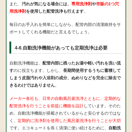
また、
汚れが気になる場合には、
専用洗浄剤
や
市販の1つ穴
用洗浄剤
を使用した配管洗浄も行えます
。
毎日のお手入れを簡単にしながら、配管内部の清潔維持をサ
ポートしてくれる機能だと言えるでしょう。
4-6.自動洗浄機能があっても定期洗浄は必要
自動洗浄機能は、
配管内部に残ったお湯や軽い汚れを洗い流
す
のに役立ちます。しかし、
長期間使用するうちに蓄積して
しまう皮脂汚れや入浴剤の成分、ぬめりなどを完全に除去で
きるわけではありません
。
メーカー各社も、日常の自動風呂釜洗浄とともに、定期的な
配管洗浄を行うことを前提に機能を設計
しています。そのた
め、自動洗浄機能が搭載されているからと安心するのではな
く、
定期的に洗浄剤を使用した風呂釜洗浄を行うことが大切
です。エコキュートを長く清潔に使い続けるために、
自動洗