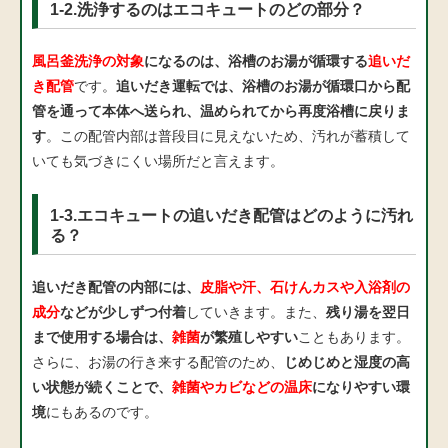
1-2.洗浄するのはエコキュートのどの部分？
風呂釜洗浄の対象
になるのは、浴槽のお湯が循環する
追いだ
き配管
です。
追いだき運転では、浴槽のお湯が循環口から配
管を通って本体へ送られ、温められてから再度浴槽に戻りま
す
。この配管内部は普段目に見えないため、汚れが蓄積して
いても気づきにくい場所だと言えます。
1-3.エコキュートの追いだき配管はどのように汚れ
る？
追いだき配管の内部には、
皮脂や汗、石けんカスや入浴剤の
成分
などが少しずつ付着
していきます。また、
残り湯を翌日
まで使用する場合は、
雑菌
が繁殖しやすい
こともあります。
さらに、お湯の行き来する配管のため、
じめじめと湿度の高
い状態が続くことで、
雑菌やカビなどの温床
になりやすい環
境
にもあるのです。