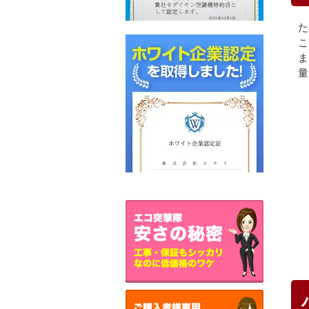
た
こ
ま
量