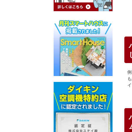
例
も
イ