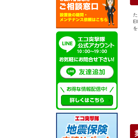
た
E
を