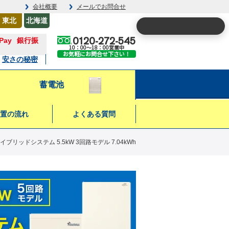
会社概要
メールでお問合せ
東北
北海道
0120-272-545
銀行振
10：00～18：00営業中
お気軽にお問合せ下さい！
安さの秘密
蓄電池
置の流れ
よくある質問
イブリッドシステム 5.5kW 3回路モデル 7.04kWh