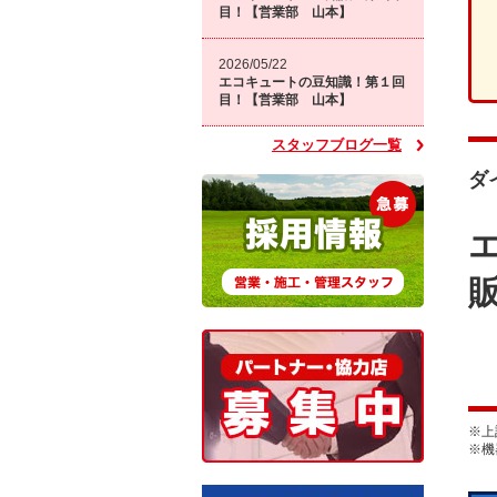
目！【営業部 山本】
2026/05/22
エコキュートの豆知識！第１回
目！【営業部 山本】
スタッフブログ一覧
ダ
※上
※機