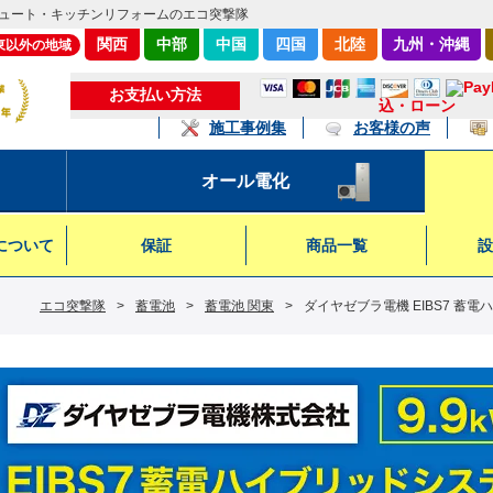
ュート・キッチンリフォームのエコ突撃隊
関西
中部
中国
四国
北陸
九州・沖縄
東以外の地域
お支払い方法
込・ローン
施工事例集
お客様の声
オール電化
について
保証
商品一覧
設
エコ突撃隊
>
蓄電池
>
蓄電池 関東
>
ダイヤゼブラ電機 EIBS7 蓄電ハ