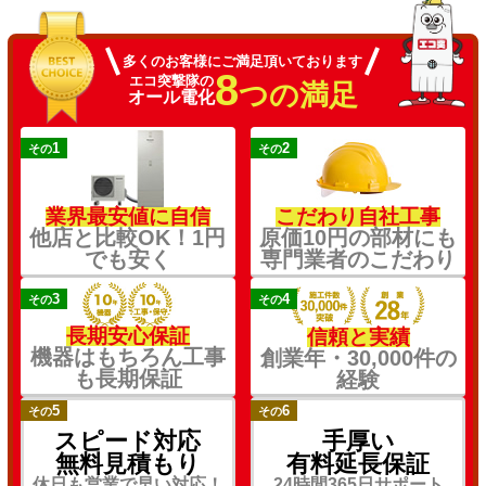
多くのお客様にご満足頂いております
8
エコ突撃隊の
つの満足
オール電化
1
2
その
その
業界最安値に自信
こだわり自社工事
他店と比較OK！1円
原価10円の部材にも
でも安く
専門業者のこだわり
3
4
その
その
長期安心保証
信頼と実績
機器はもちろん工事
創業年・30,000件の
も長期保証
経験
5
6
その
その
スピード対応
手厚い
無料見積もり
有料延長保証
休日も営業で早い対応！
24時間365日サポート