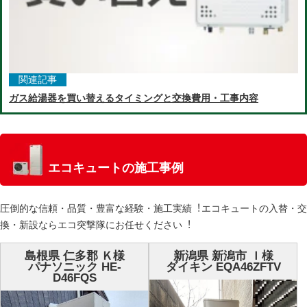
関連記事
ガス給湯器を買い替えるタイミングと交換費用・工事内容
エコキュートの施工事例
圧倒的な信頼・品質・豊富な経験・施⼯実績︕エコキュートの⼊替・交
換・新設ならエコ突撃隊にお任せください︕
島根県 仁多郡 Ｋ様
新潟県 新潟市 Ｉ様
パナソニック HE-
ダイキン EQA46ZFTV
D46FQS