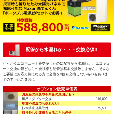
配管から水漏れが・・・交換必須!!
せっかくエコキュートを交換したのに配管から水漏れ。。エコキュ
ート交換の際どちらの会社様も配管は基本交換致しません。そんな
ご要望にお応え気になる方は交換を!!他も交換しないものもありま
すので下記ご参照に
オプション販売単価表
お風呂の異臭や不具合の原因かも!?
風呂アダプター交換
\16,800
地震や強風でも倒れない!
転倒防止金具取付
\5,500
取り外しや運搬もまるごとお任せ!