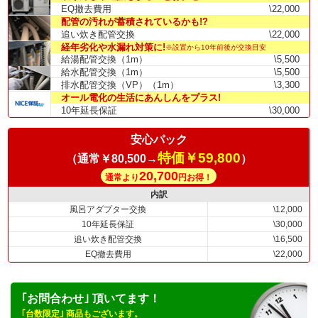
EQ撤去費用
\22,000
配管の汚れが蓄積されているかも!?
追い炊き配管交換
\22,000
経年劣化や水漏れ対策に!
※設置から10年前後が交換目安
給湯配管交換（1m）
\5,500
給水配管交換（1m）
\5,500
排水配管交換（VP）（1m）
\3,300
オール電化の生活にあんしんをプラス!
10年延長保証
\30,000
安心パック
特価￥59,800
（通常￥80,500→
）
20,700
通常より
円お得！
内訳
風呂アダプター交換
\12,000
10年延長保証
\30,000
追い炊き配管交換
\16,500
EQ撤去費用
\22,000
｢お問合わせ｣ 頂いてます！
｢台数限定｣ 商品もございます。