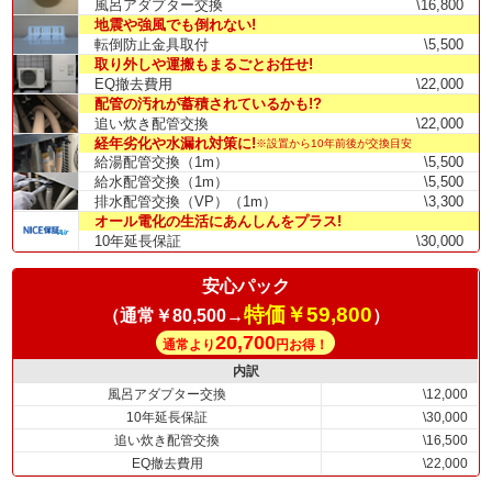
風呂アダプター交換
\16,800
地震や強風でも倒れない!
転倒防止金具取付
\5,500
取り外しや運搬もまるごとお任せ!
EQ撤去費用
\22,000
配管の汚れが蓄積されているかも!?
追い炊き配管交換
\22,000
経年劣化や水漏れ対策に!
※設置から10年前後が交換目安
給湯配管交換（1m）
\5,500
給水配管交換（1m）
\5,500
排水配管交換（VP）（1m）
\3,300
オール電化の生活にあんしんをプラス!
10年延長保証
\30,000
安心パック
特価￥59,800
（通常￥80,500→
）
20,700
通常より
円お得！
内訳
風呂アダプター交換
\12,000
10年延長保証
\30,000
追い炊き配管交換
\16,500
EQ撤去費用
\22,000