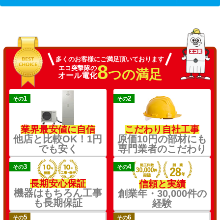
多くのお客様にご満足頂いております
8
エコ突撃隊の
つの満足
オール電化
1
2
その
その
業界最安値に自信
こだわり自社工事
他店と比較OK！1円
原価10円の部材にも
でも安く
専門業者のこだわり
3
4
その
その
長期安心保証
信頼と実績
機器はもちろん工事
創業年・30,000件の
も長期保証
経験
5
6
その
その