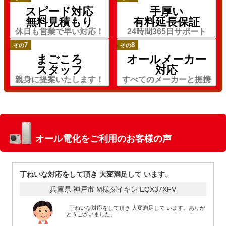
スピード対応
手厚い
無料見積もり
有料延長保証
休日も営業で早い対応！
24時間365日サポート
7
8
その
その
まごころ
オールメーカー
スタッフ
対応
親身に提案いたします！
すべてのメーカーと提携
オール電化をご利用のお客様の声
丁ねいな対応をして頂き 大変満足して います。
兵庫県 神戸市 M様
ダイキン EQX37XFV
丁ねいな対応をして頂き 大変満足して います。ありが
とうございました。