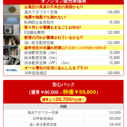
オプション販売単価表
お風呂の異臭や不具合の原因かも!?
風呂アダプター交換
\16,800
地震や強風でも倒れない!
転倒防止金具取付
\5,500
取り外しや運搬もまるごとお任せ!
EQ撤去費用
\22,000
配管の汚れが蓄積されているかも!?
追い炊き配管交換
\22,000
経年劣化や水漏れ対策に!
※設置から10年前後が交換目安
給湯配管交換（1m）
\5,500
給水配管交換（1m）
\5,500
排水配管交換（VP）（1m）
\3,300
オール電化の生活にあんしんをプラス!
10年延長保証
\30,000
安心パック
特価￥59,800
（通常￥80,500→
）
20,700
通常より
円お得！
内訳
風呂アダプター交換
\12,000
10年延長保証
\30,000
追い炊き配管交換
\16,500