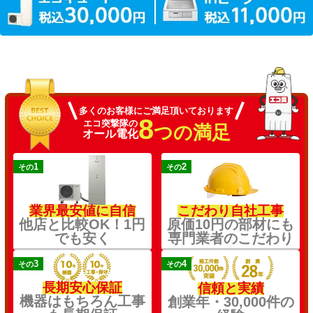
多くのお客様にご満足頂いております
8
エコ突撃隊の
つの満足
オール電化
1
2
その
その
業界最安値に自信
こだわり自社工事
他店と比較OK！1円
原価10円の部材にも
でも安く
専門業者のこだわり
3
4
その
その
長期安心保証
信頼と実績
機器はもちろん工事
創業年・30,000件の