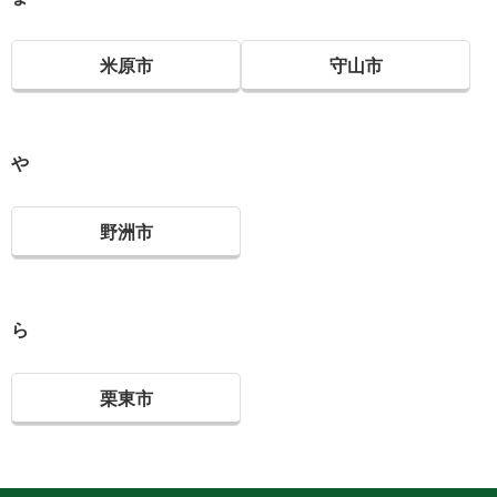
米原市
守山市
や
野洲市
ら
栗東市