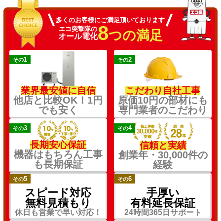
多くのお客様にご満足頂いております
8
エコ突撃隊の
つの満足
オール電化
1
2
その
その
業界最安値に自信
こだわり自社工事
他店と比較OK！1円
原価10円の部材にも
でも安く
専門業者のこだわり
3
4
その
その
長期安心保証
信頼と実績
機器はもちろん工事
創業年・30,000件の
も長期保証
経験
5
6
その
その
スピード対応
手厚い
無料見積もり
有料延長保証
休日も営業で早い対応！
24時間365日サポート