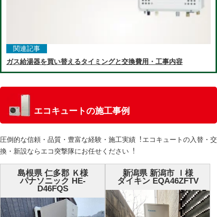
関連記事
ガス給湯器を買い替えるタイミングと交換費用・工事内容
エコキュートの施工事例
圧倒的な信頼・品質・豊富な経験・施⼯実績︕エコキュートの⼊替・交
換・新設ならエコ突撃隊にお任せください︕
島根県 仁多郡 Ｋ様
新潟県 新潟市 Ｉ様
パナソニック HE-
ダイキン EQA46ZFTV
D46FQS