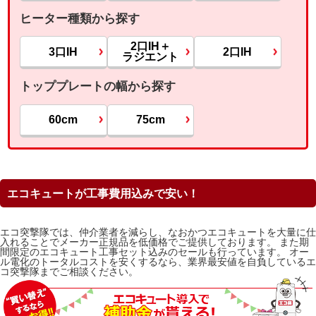
ヒーター種類から探す
2口IH＋
3口IH
2口IH
ラジエント
トッププレートの幅から探す
60cm
75cm
エコキュートが工事費用込みで安い！
エコ突撃隊では、仲介業者を減らし、なおかつエコキュートを大量に仕
入れることでメーカー正規品を低価格でご提供しております。 また期
間限定のエコキュート工事セット込みのセールも行っています。 オー
ル電化のトータルコストを安くするなら、業界最安値を自負しているエ
コ突撃隊までご相談ください。