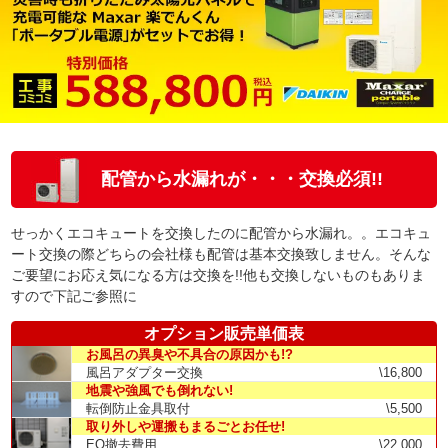
配管から水漏れが・・・交換必須!!
せっかくエコキュートを交換したのに配管から水漏れ。。エコキュ
ート交換の際どちらの会社様も配管は基本交換致しません。そんな
ご要望にお応え気になる方は交換を!!他も交換しないものもありま
すので下記ご参照に
オプション販売単価表
お風呂の異臭や不具合の原因かも!?
風呂アダプター交換
\16,800
地震や強風でも倒れない!
転倒防止金具取付
\5,500
取り外しや運搬もまるごとお任せ!
EQ撤去費用
\22,000