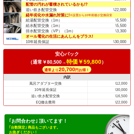
配管の汚れが蓄積されているかも!?
追い炊き配管交換
\22,000
経年劣化や水漏れ対策に!
※設置から10年前後が交換目安
給湯配管交換（1m）
\5,500
給水配管交換（1m）
\5,500
排水配管交換（VP）（1m）
\3,300
オール電化の生活にあんしんをプラス!
10年延長保証
\30,000
安心パック
特価￥59,800
（通常￥80,500→
）
20,700
通常より
円お得！
内訳
風呂アダプター交換
\12,000
10年延長保証
\30,000
追い炊き配管交換
\16,500
EQ撤去費用
\22,000
｢お問合わせ｣ 頂いてます！
｢台数限定｣ 商品もございます。
お急ぎください！