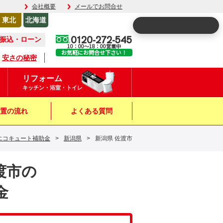
会社概要
メールでお問合せ
東北
北海道
0120-272-545
振込・ローン
10：00～18：00営業中
お気軽にお問合せ下さい！
安さの秘密
リフォーム
キッチン・浴室・トイレ
置の流れ
よくある質問
エコキュート補助金
>
新潟県
>
新潟県 佐渡市
佐渡市の
金