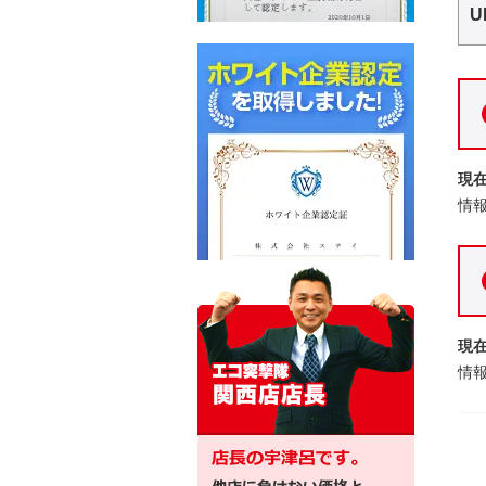
U
現
情
現
情