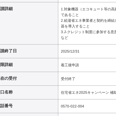
申請詳細
1.対象機器（エコキュート等の
であること
2.給湯省エネ事業者と契約を締
器を導入すること
3.J-クレジット制度に参加する
など
申請終了日
2025/12/31
期限詳細
着工後申請
現在の受付
受付終了
窓口名称
住宅省エネ2025キャンペーン 
電話番号
0570-022-004