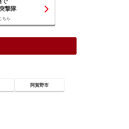
換で
コ突撃隊
こちら
阿賀野市