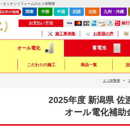
・キッチンリフォームのエコ突撃隊
関東
中部
中国
四国
北陸
九州・沖縄
西以外の地域
銀行
お支払い方法
施工事例集
お客様の声
蓄電池
オール電化
こだわりの施工
商品一覧
設
エコ突撃隊
>
キッチン
浴 室
トイレ
2025年度 新潟県 
オール電化補助