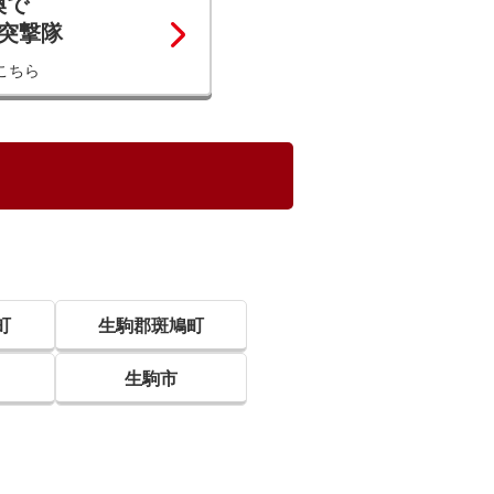
換で
コ突撃隊
こちら
町
生駒郡斑鳩町
生駒市