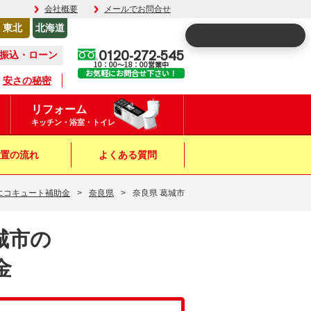
会社概要
メールでお問合せ
東北
北海道
0120-272-545
振込・ローン
10：00～18：00営業中
お気軽にお問合せ下さい！
安さの秘密
リフォーム
キッチン・浴室・トイレ
置の流れ
よくある質問
エコキュート補助金
>
奈良県
>
奈良県 葛城市
葛城市の
金