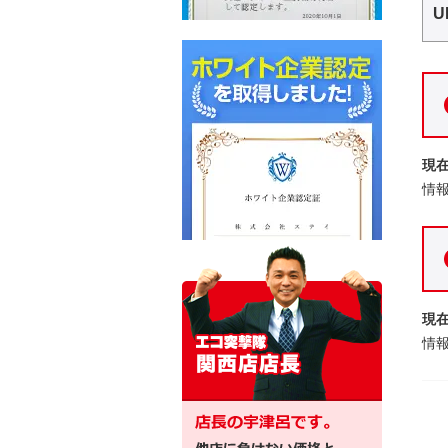
U
現
情
現
情