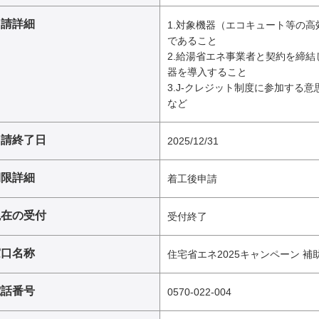
申請詳細
1.対象機器（エコキュート等の
であること
2.給湯省エネ事業者と契約を締
器を導入すること
3.J-クレジット制度に参加する
など
申請終了日
2025/12/31
期限詳細
着工後申請
現在の受付
受付終了
窓口名称
住宅省エネ2025キャンペーン 
電話番号
0570-022-004