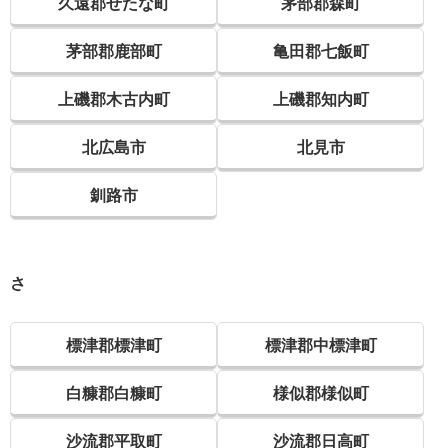
久遠郡せたな町
茅部郡森町
茅部郡鹿部町
亀田郡七飯町
上磯郡木古内町
上磯郡知内町
北広島市
北見市
釧路市
さ
標津郡標津町
標津郡中標津町
白糠郡白糠町
様似郡様似町
沙流郡平取町
沙流郡日高町