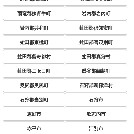
雨竜郡妹背牛町
岩内郡岩内町
岩内郡共和町
虻田郡倶知安町
虻田郡京極町
虻田郡喜茂別町
虻田郡留寿都村
虻田郡真狩村
虻田郡ニセコ町
磯谷郡蘭越町
奥尻郡奥尻町
石狩郡新篠津村
石狩郡当別町
石狩市
恵庭市
歌志内市
赤平市
江別市