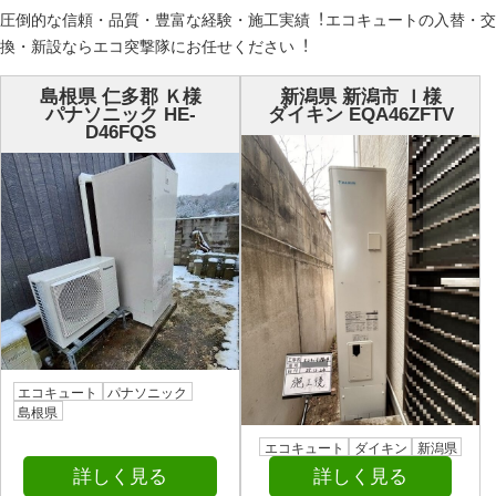
圧倒的な信頼・品質・豊富な経験・施⼯実績︕エコキュートの⼊替・交
換・新設ならエコ突撃隊にお任せください︕
島根県 仁多郡 Ｋ様
新潟県 新潟市 Ｉ様
パナソニック HE-
ダイキン EQA46ZFTV
D46FQS
エコキュート
パナソニック
島根県
エコキュート
ダイキン
新潟県
詳しく見る
詳しく見る