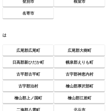
登別市
根室市
名寄市
は
広尾郡広尾町
広尾郡大樹町
日高郡新ひだか町
幌泉郡えりも町
古平郡古平町
古宇郡神恵内村
古宇郡泊村
檜山郡厚沢部町
檜山郡上ノ国町
檜山郡江差町
二海郡八雲町
北斗市