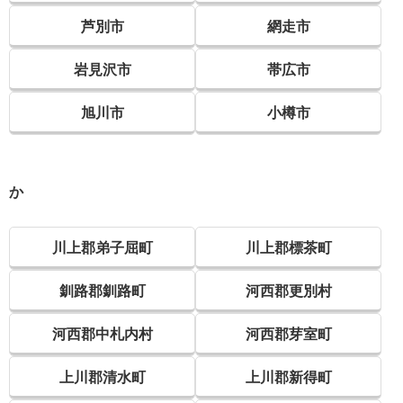
芦別市
網走市
岩見沢市
帯広市
旭川市
小樽市
か
川上郡弟子屈町
川上郡標茶町
釧路郡釧路町
河西郡更別村
河西郡中札内村
河西郡芽室町
上川郡清水町
上川郡新得町