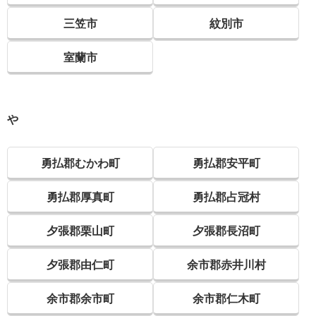
三笠市
紋別市
室蘭市
や
勇払郡むかわ町
勇払郡安平町
勇払郡厚真町
勇払郡占冠村
夕張郡栗山町
夕張郡長沼町
夕張郡由仁町
余市郡赤井川村
余市郡余市町
余市郡仁木町