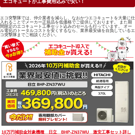
エコキュートが工事費用込みで安い！
エコ突撃隊では、仲介業者を減らし、なおかつエコキュートを大量に仕
入れることでメーカー正規品を低価格でご提供しております。 また期
間限定のエコキュート工事セット込みのセールも行っています。 オー
ル電化のトータルコストを安くするなら、業界最安値を自負しているエ
コ突撃隊までご相談ください。
10万円補助金対象機種 日立 BHP-ZN37WU 激安工事セット詳し