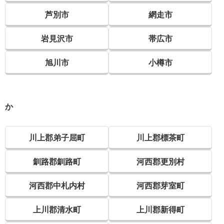
芦別市
網走市
岩見沢市
帯広市
旭川市
小樽市
か
川上郡弟子屈町
川上郡標茶町
釧路郡釧路町
河西郡更別村
河西郡中札内村
河西郡芽室町
上川郡清水町
上川郡新得町