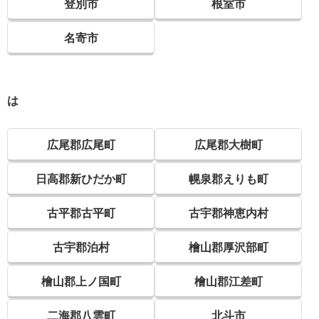
登別市
根室市
名寄市
は
広尾郡広尾町
広尾郡大樹町
日高郡新ひだか町
幌泉郡えりも町
古平郡古平町
古宇郡神恵内村
古宇郡泊村
檜山郡厚沢部町
檜山郡上ノ国町
檜山郡江差町
二海郡八雲町
北斗市