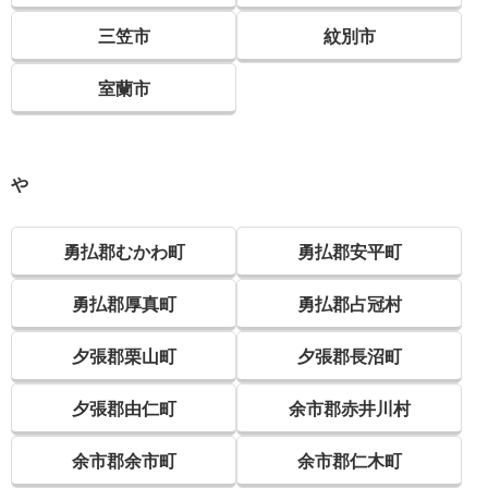
三笠市
紋別市
室蘭市
や
勇払郡むかわ町
勇払郡安平町
勇払郡厚真町
勇払郡占冠村
夕張郡栗山町
夕張郡長沼町
夕張郡由仁町
余市郡赤井川村
余市郡余市町
余市郡仁木町