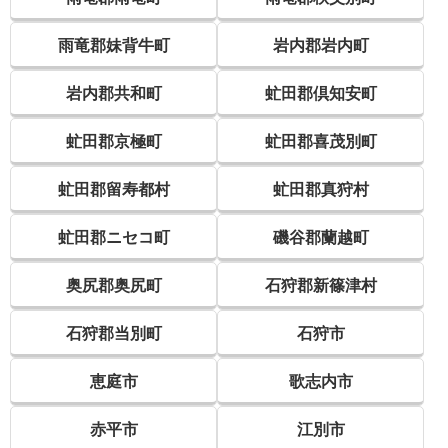
雨竜郡妹背牛町
岩内郡岩内町
岩内郡共和町
虻田郡倶知安町
虻田郡京極町
虻田郡喜茂別町
虻田郡留寿都村
虻田郡真狩村
虻田郡ニセコ町
磯谷郡蘭越町
奥尻郡奥尻町
石狩郡新篠津村
石狩郡当別町
石狩市
恵庭市
歌志内市
赤平市
江別市