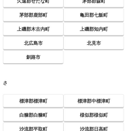
久遠郡せたな町
茅部郡森町
茅部郡鹿部町
亀田郡七飯町
上磯郡木古内町
上磯郡知内町
北広島市
北見市
釧路市
さ
標津郡標津町
標津郡中標津町
白糠郡白糠町
様似郡様似町
沙流郡平取町
沙流郡日高町