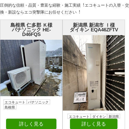
圧倒的な信頼・品質・豊富な経験・施⼯実績︕エコキュートの⼊替・交
換・新設ならエコ突撃隊にお任せください︕
島根県 仁多郡 Ｋ様
新潟県 新潟市 Ｉ様
パナソニック HE-
ダイキン EQA46ZFTV
D46FQS
エコキュート
パナソニック
島根県
エコキュート
ダイキン
新潟県
詳しく見る
詳しく見る