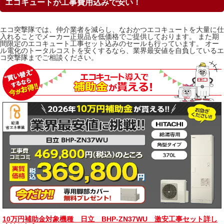
エコキュートが工事費用込みで安い！
エコ突撃隊では、仲介業者を減らし、なおかつエコキュートを大量に仕
入れることでメーカー正規品を低価格でご提供しております。 また期
間限定のエコキュート工事セット込みのセールも行っています。 オー
ル電化のトータルコストを安くするなら、業界最安値を自負しているエ
コ突撃隊までご相談ください。
10万円補助金対象機種 日立 BHP-ZN37WU 激安工事セット詳し