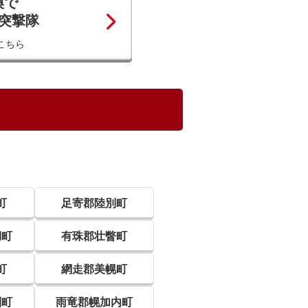
換で
コ突撃隊
こちら
町
足寄郡陸別町
湖町
有珠郡壮瞥町
町
網走郡美幌町
別町
雨竜郡幌加内町