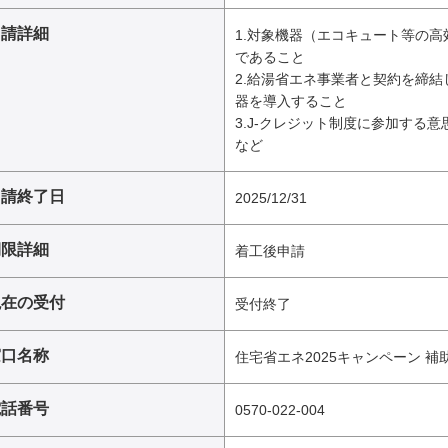
申請詳細
1.対象機器（エコキュート等の
であること
2.給湯省エネ事業者と契約を締
器を導入すること
3.J-クレジット制度に参加する
など
申請終了日
2025/12/31
期限詳細
着工後申請
現在の受付
受付終了
窓口名称
住宅省エネ2025キャンペーン 
電話番号
0570-022-004