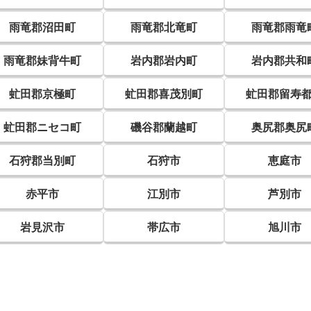
雨竜郡沼田町
雨竜郡北竜町
雨竜郡雨竜
雨竜郡妹背牛町
岩内郡岩内町
岩内郡共和
虻田郡京極町
虻田郡喜茂別町
虻田郡留寿
虻田郡ニセコ町
磯谷郡蘭越町
奥尻郡奥尻
石狩郡当別町
石狩市
恵庭市
赤平市
江別市
芦別市
岩見沢市
帯広市
旭川市