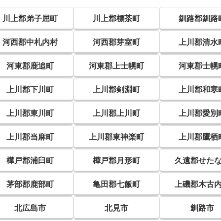
川上郡弟子屈町
川上郡標茶町
釧路郡釧路
河西郡中札内村
河西郡芽室町
上川郡清水
河東郡鹿追町
河東郡上士幌町
河東郡士幌
上川郡下川町
上川郡剣淵町
上川郡和寒
上川郡東川町
上川郡上川町
上川郡愛別
上川郡当麻町
上川郡東神楽町
上川郡鷹栖
樺戸郡浦臼町
樺戸郡月形町
久遠郡せた
茅部郡鹿部町
亀田郡七飯町
上磯郡木古
北広島市
北見市
釧路市