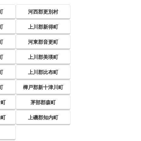
町
河西郡更別村
町
上川郡新得町
町
河東郡音更町
町
上川郡美瑛町
町
上川郡比布町
町
樺戸郡新十津川町
な町
茅部郡森町
内町
上磯郡知内町