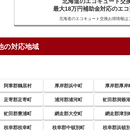
北海道のエコキュート交
最大18万円補助金対応のエ
北海道のエコキュート交換
お得情報は
他の対応地域
阿寒郡鶴居村
厚岸郡浜中町
厚岸郡厚岸
足寄郡足寄町
浦河郡浦河町
虻田郡洞爺
虻田郡豊浦町
網走郡大空町
網走郡津別
枝幸郡枝幸町
枝幸郡中頓別町
枝幸郡浜頓