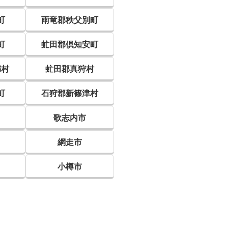
町
雨竜郡秩父別町
町
虻田郡倶知安町
都村
虻田郡真狩村
町
石狩郡新篠津村
歌志内市
網走市
小樽市