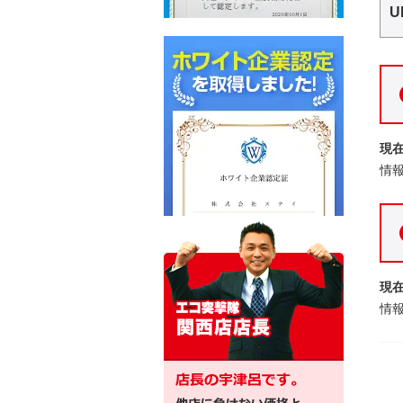
U
現
情
現
情