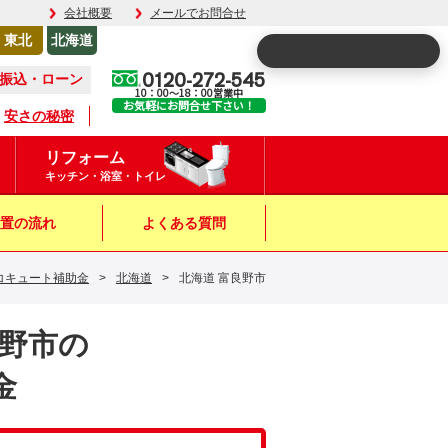
会社概要
メールでお問合せ
東北
北海道
0120-272-545
振込・ローン
10：00～18：00営業中
お気軽にお問合せ下さい！
安さの秘密
リフォーム
キッチン・浴室・トイレ
置の流れ
よくある質問
コキュート補助金
>
北海道
>
北海道 富良野市
良野市の
金