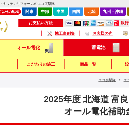
・キッチンリフォームのエコ突撃隊
関東
中部
中国
四国
北陸
九州・沖縄
西以外の地域
銀行
お支払い方法
施工事例集
お客様の声
蓄電池
オール電化
こだわりの施工
商品一覧
設
エコ突撃隊
>
エ
キッチン
浴 室
トイレ
2025年度 北海道 富
オール電化補助