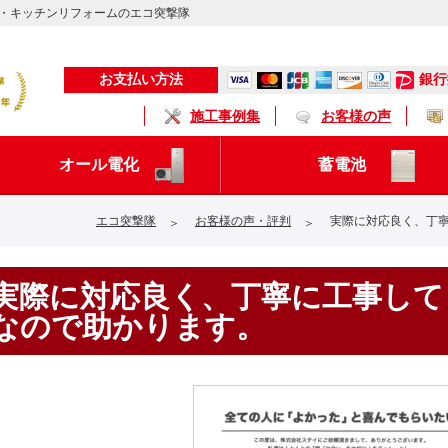
・キッチンリフォームのエコ突撃隊
銀行
お支払い方法
施工事例集
お客様の声
オール電化
蓄電池
エコ突撃隊
お客様の声・評判
実際に対応良く、丁
実際に対応良く、丁寧に工事して
なので助かります。
キッチン
浴 室
トイレ