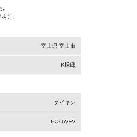
た。
ります。
富山県 富山市
K様邸
ダイキン
EQ46VFV