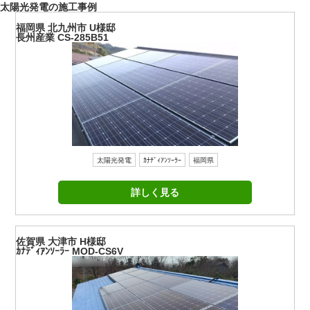
太陽光発電の施工事例
福岡県 北九州市 U様邸
長州産業 CS-285B51
太陽光発電
ｶﾅﾃﾞｨｱﾝｿｰﾗｰ
福岡県
詳しく見る
佐賀県 大津市 H様邸
ｶﾅﾃﾞｨｱﾝｿｰﾗｰ MOD-CS6V