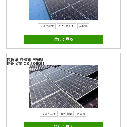
太陽光発電
ｶﾅﾃﾞｨｱﾝｿｰﾗｰ
佐賀県
詳しく見る
佐賀県 唐津市 F様邸
長州産業 CS-284B61
太陽光発電
長州産業
佐賀県
詳しく見る