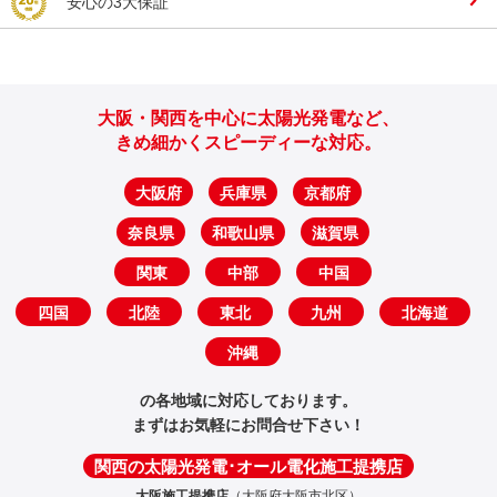
安心の3大保証
大阪・関西を中心に太陽光発電など、
きめ細かくスピーディーな対応。
大阪府
兵庫県
京都府
奈良県
和歌山県
滋賀県
関東
中部
中国
四国
北陸
東北
九州
北海道
沖縄
の各地域に対応しております。
まずはお気軽にお問合せ下さい！
関西の太陽光発電･オール電化施工提携店
大阪施工提携店
（大阪府大阪市北区）