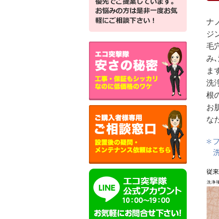
ナ
ジ
毛
み
ま
洗
根
お
な