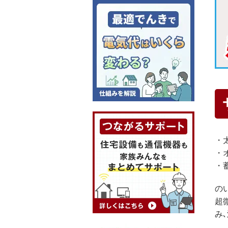
・
・
・
の
超
み