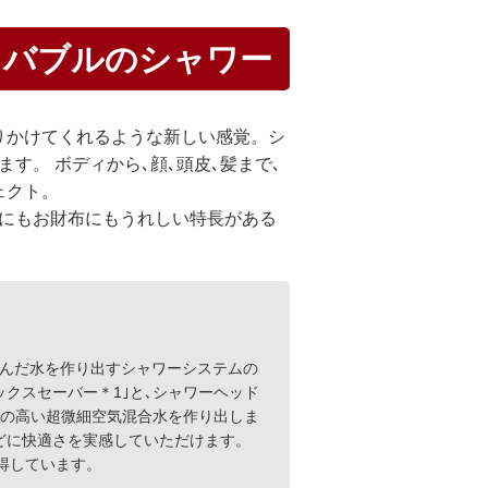
ノバブルのシャワー
りかけてくれるような新しい感覚。シ
す。 ボディから､顔､頭皮､髪まで､
ェクト。
肌にもお財布にもうれしい特長がある
含んだ水を作り出すシャワーシステムの
クスセーバー＊1｣と､シャワーヘッド
力の高い超微細空気混合水を作り出しま
どに快適さを実感していただけます。
を取得しています。