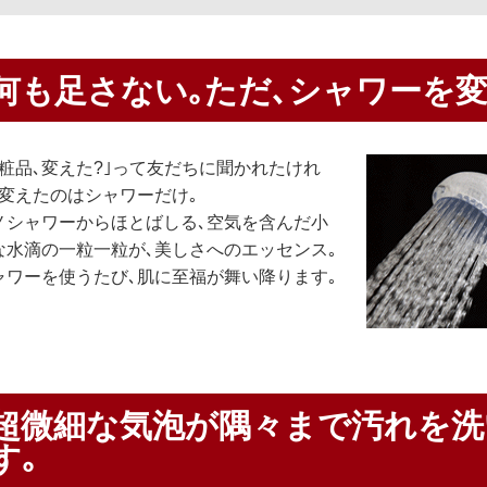
何も足さない｡ただ､シャワーを変
化粧品､変えた?｣って友だちに聞かれたけれ
､変えたのはシャワーだけ｡
ノシャワーからほとばしる､空気を含んだ小
な水滴の一粒一粒が､美しさへのエッセンス｡
ャワーを使うたび､肌に至福が舞い降ります｡
超微細な気泡が隅々まで汚れを洗
す｡