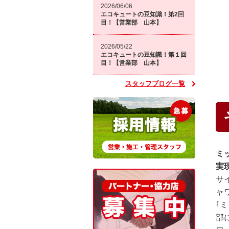
2026/06/06
エコキュートの豆知識！第2回
目！【営業部 山本】
2026/05/22
エコキュートの豆知識！第１回
目！【営業部 山本】
スタッフブログ一覧
ミ
実
サ
ャ
｢
部