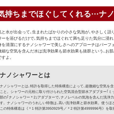
気持ちまでほぐしてくれる···ナ
気と水が出会って､生まれたばかりの小さな気泡が､やさしく語
ワーを浴びるだけで､気持ちまでほぐれて満ち足りた気分に浸れま
身を清潔にするナノシャワーで美しさへのアプローチはパーフ
微細な空気を含んだ水は洗浄効果も節水効果も抜群という､お
ですよ。
ナノシャワーとは
ナノシャワーとは､特許を取得した特殊構造によって､超微細な空気を
こと。シャワーの元栓に取り付けられた空気混合型節水アダプター｢ミッ
部の｢ナノシャワー＊2｣アダプターで､ナノレベルの気泡を含んだ洗浄
す。ナノシャワーのうれしい特徴は､高い洗浄効果と節水効果。使うほ
この特殊構造は《＊1 特許第3950929号／＊2 特許第4999996号》