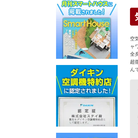
空
ャ
全
超
ん