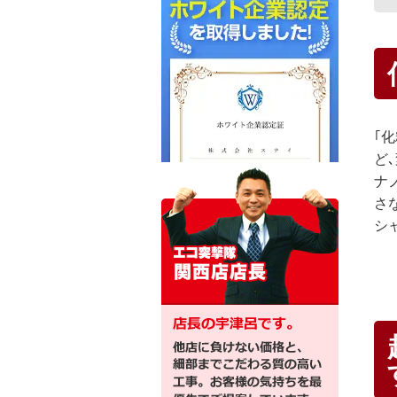
｢
ど
ナ
さ
シ