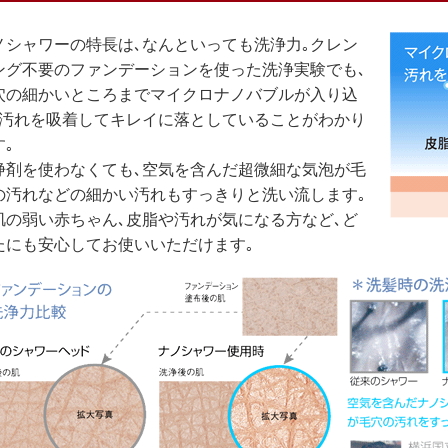
ノシャワーの特長は､なんといっても洗浄力｡クレン
ング不要のファンデーションを使った洗浄実験でも､
穴の細かいところまでマイクロナノバブルが入り込
､汚れを吸着してキレイに落としていることがわかり
す｡
浄剤を使わなくても､空気を含んだ超微細な気泡が毛
の汚れなどの細かい汚れもすっきりと洗い流します｡
肌の弱い赤ちゃん､皮脂や汚れが気になる方など､ど
たにも安心してお使いいただけます｡