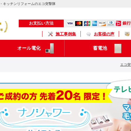
・キッチンリフォームのエコ突撃隊
銀行
お支払い方法
施工事例集
お客様の声
オール電化
蓄電池
エコ突
キッチン
浴 室
トイレ