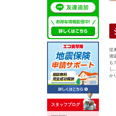
従
測
も
し
か
スタッフブログ