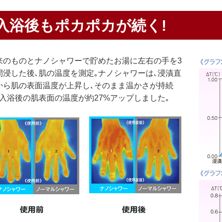
入浴後もポカポカが続く!
来のものとナノシャワーで貯めたお湯に左右の手を3
間浸した後､肌の温度を測定｡ナノシャワーは､浸漬直
から肌の表面温度が上昇し､そのまま温かさが持続
､入浴後の肌表面の温度が約27%アップしました｡