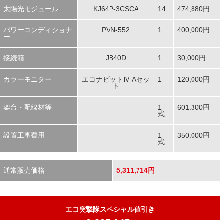
太陽光モジュール
KJ64P-3CSCA
14
474,880円
パワーコンディショナ
PVN-552
1
400,000円
ー
接続箱
JB40D
1
30,000円
カラーモニター
エコナビットⅣ Aセッ
1
120,000円
ト
架台・配線材等
1
601,300円
式
設置工事費用
1
350,000円
式
通常販売価格
5,311,714円
エコ突撃隊スペシャル値引き