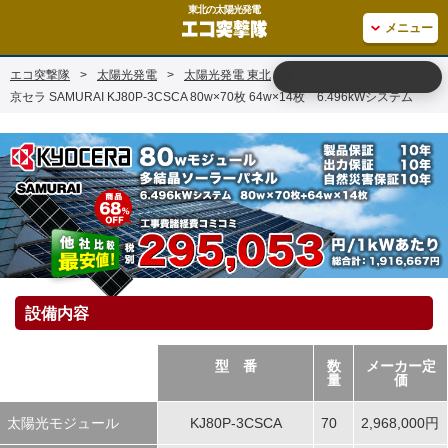
東北の太陽光発電
メニュー
エコ突撃隊
>
太陽光発電
>
太陽光発電 東北
>
京セラ SAMURAI KJ80P-3CSCA 80w×70枚 64w×14枚 6.496kWシステム
設備内容
型 番
数
メーカー定
量
価
太陽光モジュール
KJ80P-3CSCA
70
2,968,000円