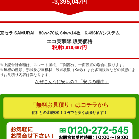
-3,395,047
円
京セラ SAMURAI 80w×70枚 64w×14枚 6.496kWシステム
エコ突撃隊
販売価格
税別
円
1,916,667
※上記合計金額は、スレート屋根、二階部分、一面設置の場合に限ります。
※屋根の種類、形状及び屋根材、設置枚数（Kw数）また多面設置などの状態によ
りお見積り内容は異なります。
なぜこんなに安いの？「安さの理由」
「無料お見積り」はコチラから
他社との比較OK！ 1円でも安く頑張ります！