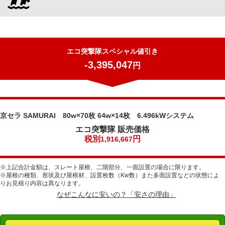
エコ突撃隊スペシャル値引き
-3,395,047
円
京セラ SAMURAI 80w×70枚 64w×14枚 6.496kWシステム
エコ突撃隊
販売価格
税別
円
1,916,667
※上記合計金額は、スレート屋根、二階部分、一面設置の場合に限ります。
※屋根の種類、形状及び屋根材、設置枚数（Kw数）また多面設置などの状態によ
りお見積り内容は異なります。
なぜこんなに安いの？「安さの理由」