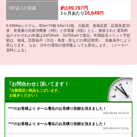
1年辺りの収益
約
199,797
円
16,649
1ヶ月あたり
円
6.496Kwシステム、80w×70枚 64w×14枚、大阪府、真南設置 設置角度30
度、発電量の自家消費量（4割）と売電量（6割）とし、換算された電気料
金のそれぞれの単価は24円/Kwh、31円/Kwhで算出。年間経済メリット予想
額は、地域、設置条件（方位・角度・影などの周辺環境）、気象条件により
異なります。 なお、日中の電気の使用量よっても変化します。（メーカー
資料による）
｢お問合わせ｣ 頂いてます！
｢台数限定｣ 商品もございます。
お急ぎください！