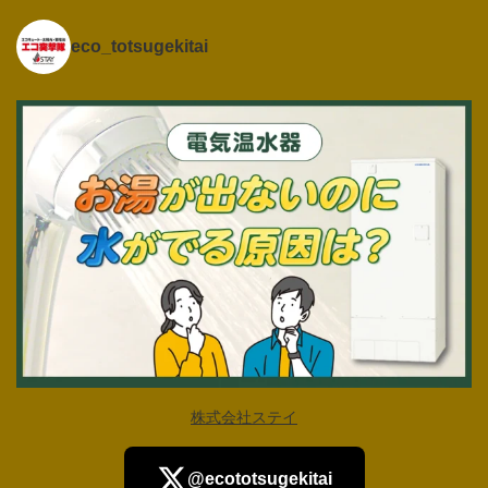
eco_totsugekitai
株式会社ステイ
@ecototsugekitai