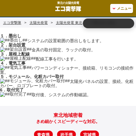
東北の太陽光発電
メニュー
エコ突撃隊
>
太陽光発電
>
太陽光発電 東北
>
工事当日の流れ
１．墨出し
システムの設置範囲の墨出しをします。
２．架台設置
金具の取付固定、ラックの取付。
３．屋根上配線
配線工事を行います。
４．電気工事
パワーコンディショナー、接続箱、リモコンの接続作
業。
５．モジュール、化粧カバー取付
太陽光パネルの設置、接続。化粧
カバー、ロゴプレートの取付。
6．取付完了
取付後、システムの作動確認。
東北地域密着
きめ細かくスピーディーな対応。
青森県
岩手県
宮城県