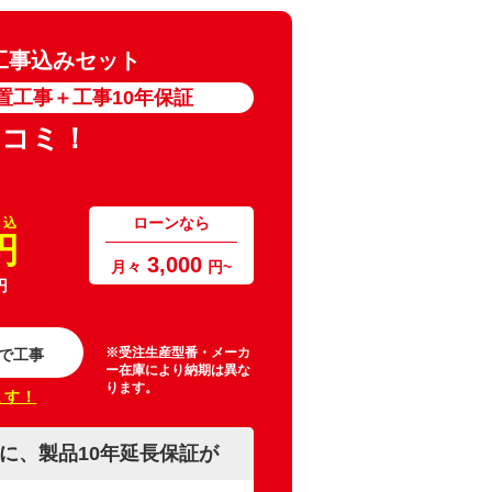
H 工事込みセット
置工事＋工事10年保証
ミコミ！
ローンなら
 込
円
3,000
月々
円~
円
※受注生産型番・メーカ
で工事
ー在庫により納期は異な
ります。
ます！
に、製品10年延長保証が