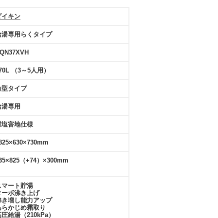
ダイキン
給湯専用らくタイプ
QN37XVH
70L （3～5人用）
角型タイプ
給湯専用
重塩害地仕様
825×630×730mm
35×825（+74）×300mm
スマート貯湯
ターボ沸き上げ
沸き増し能力アップ
あらかじめ霜取り
高圧給湯（210kPa）