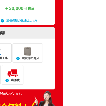
＋30,000
円 税込
延長保証の詳細はこちら
内容
置工事
現設備の処分
出張費
場合がございます。