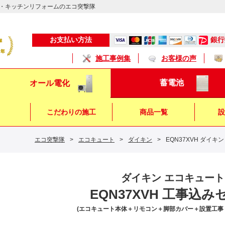
・キッチンリフォームのエコ突撃隊
銀行
お支払い方法
施工事例集
お客様の声
蓄電池
オール電化
こだわりの施工
商品一覧
設
エコ突撃隊
>
エコキュート
>
ダイキン
>
EQN37XVH ダイキ
キッチン
浴 室
トイレ
ダイキン エコキュート
EQN37XVH 工事込み
(エコキュート本体＋リモコン＋脚部カバー＋設置工事＋