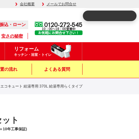
会社概要
メールでお問合せ
0120-272-545
振込・ローン
10：00～18：00営業中
お気軽にお問合せ下さい！
安さの秘密
リフォーム
キッチン・浴室・トイレ
置の流れ
よくある質問
ン エコキュート 給湯専用 370L 給湯専用らくタイプ
セット
10年工事保証)