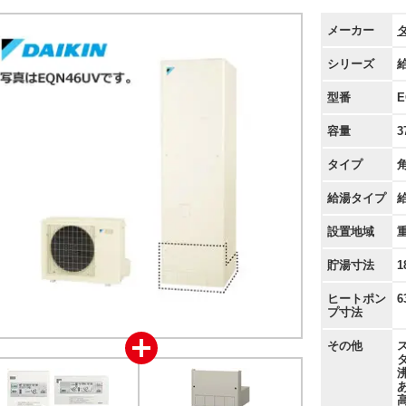
メーカー
シリーズ
型番
E
容量
3
タイプ
給湯タイプ
設置地域
貯湯寸法
1
ヒートポン
6
プ寸法
その他