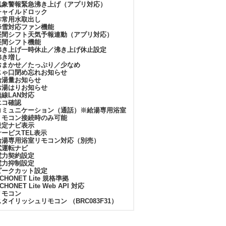
気象警報緊急沸き上げ（アプリ対応）
チャイルドロック
非常用水取出し
降雪対応ファン機能
昼間シフト天気予報連動（アプリ対応）
昼間シフト機能
沸き上げ一時休止／沸き上げ休止設定
沸き増し
おまかせ／たっぷり／少なめ
じゃ口閉め忘れお知らせ
給湯量お知らせ
お湯はりお知らせ
無線LAN対応
エコ確認
コミュニケーション（通話）※給湯専用浴室
リモコン接続時のみ可能
設定ナビ表示
サービスTEL表示
給湯専用浴室リモコン対応（別売）
試運転ナビ
電力契約設定
電力抑制設定
ピークカット設定
CHONET Lite 規格準拠
CHONET Lite Web API 対応
リモコン
スタイリッシュリモコン （BRC083F31）