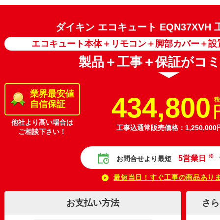
ダイキン エコキュート
EQN37XV
エコキュート本体＋リモコン＋脚部カバー＋設
製品＋工事＋保証がコ
業界最安値
434,800
税
自信保証
他社より高い場合は
工事込通常販売価格：1,250,000
ご相談下さい！
※
5営業日
お問合せより最短
最短当日！すぐ工事の商品あり
お支払い方法
さら