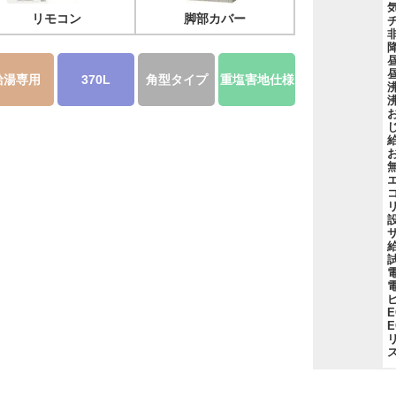
リモコン
脚部カバー
給湯専用
370L
角型タイプ
重塩害地仕様
E
E