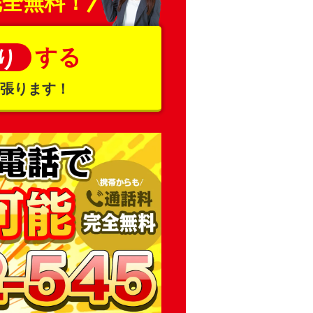
完全無料！
する
り
頑張ります！