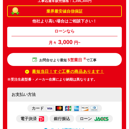
工事込通常販売価格：1,396,300円
業界最安値
自信保証
他社より高い場合は
ご相談下さい！
ローンなら
3,000
月々
円~
※
5営業日
お問合せより最短
で工事
最短当日！すぐ工事の商品あります！
※受注生産型番・メーカー在庫により納期は異なります。
お支払い方法
カード
電子決済
銀行振込
ローン