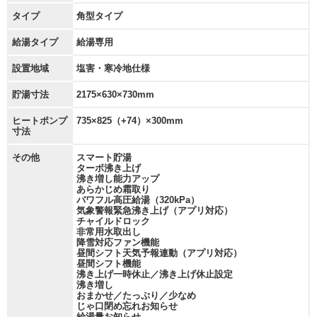
タイプ
角型タイプ
給湯タイプ
給湯専用
設置地域
塩害・寒冷地仕様
貯湯寸法
2175×630×730mm
ヒートポンプ
735×825（+74）×300mm
寸法
その他
スマート貯湯
ターボ沸き上げ
沸き増し能力アップ
あらかじめ霜取り
パワフル高圧給湯（320kPa）
気象警報緊急沸き上げ（アプリ対応）
チャイルドロック
非常用水取出し
降雪対応ファン機能
昼間シフト天気予報連動（アプリ対応）
昼間シフト機能
沸き上げ一時休止／沸き上げ休止設定
沸き増し
おまかせ／たっぷり／少なめ
じゃ口閉め忘れお知らせ
給湯量お知らせ