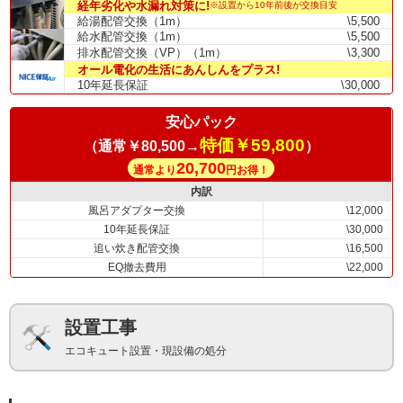
経年劣化や水漏れ対策に!
※設置から10年前後が交換目安
給湯配管交換（1m）
\5,500
給水配管交換（1m）
\5,500
排水配管交換（VP）（1m）
\3,300
オール電化の生活にあんしんをプラス!
10年延長保証
\30,000
安心パック
特価￥59,800
（通常￥80,500→
）
20,700
通常より
円お得！
内訳
風呂アダプター交換
\12,000
10年延長保証
\30,000
追い炊き配管交換
\16,500
EQ撤去費用
\22,000
設置工事
エコキュート設置・現設備の処分