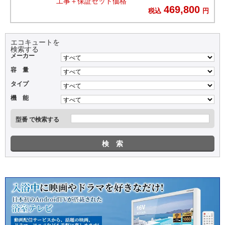
工事＋保証セット価格
469,800
税込
円
エコキュートを
検索する
メーカー
容 量
タイプ
機 能
型番 で検索する