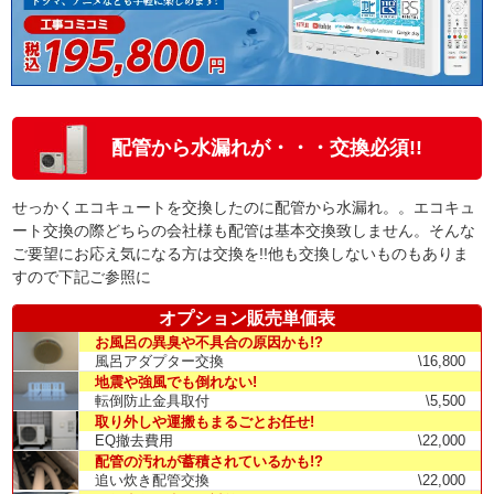
配管から水漏れが・・・交換必須!!
せっかくエコキュートを交換したのに配管から水漏れ。。エコキュ
ート交換の際どちらの会社様も配管は基本交換致しません。そんな
ご要望にお応え気になる方は交換を!!他も交換しないものもありま
すので下記ご参照に
オプション販売単価表
お風呂の異臭や不具合の原因かも!?
風呂アダプター交換
\16,800
地震や強風でも倒れない!
転倒防止金具取付
\5,500
取り外しや運搬もまるごとお任せ!
EQ撤去費用
\22,000
配管の汚れが蓄積されているかも!?
追い炊き配管交換
\22,000