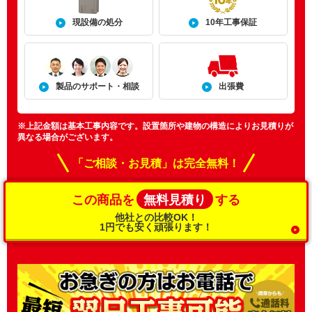
現設備の処分
10年工事保証
製品のサポート・相談
出張費
※上記金額は基本工事内容です。設置箇所や建物の構造によりお見積りが
異なる場合がございます。
「ご相談・お見積」は完全無料！
無料見積り
この商品を
する
他社との比較OK！
1円でも安く頑張ります！