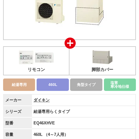
リモコン
脚部カバー
塩害
給湯専用
460L
角型タイプ
寒冷地仕様
メーカー
ダイキン
シリーズ
給湯専用らくタイプ
型番
EQ46XHVE
容量
460L （4～7人用）