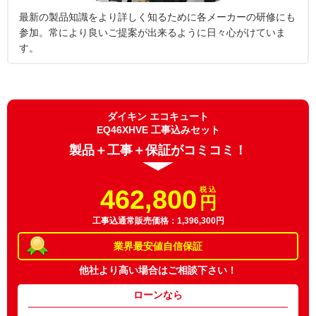
最新の製品知識をより詳しく知るために各メーカーの研修にも
参加。常により良いご提案が出来るように日々心がけていま
す。
ダイキン エコキュート
EQ46XHVE 工事込みセット
製品＋工事＋保証がコミコミ！
462,800
税 込
円
工事込通常販売価格：1,396,300円
業界最安値
自信保証
他社より高い場合は
ご相談下さい！
ローンなら