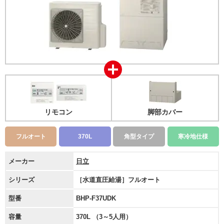
リモコン
脚部カバー
フルオート
370L
角型タイプ
寒冷地仕様
メーカー
日立
シリーズ
［水道直圧給湯］フルオート
型番
BHP-F37UDK
容量
370L （3～5人用）