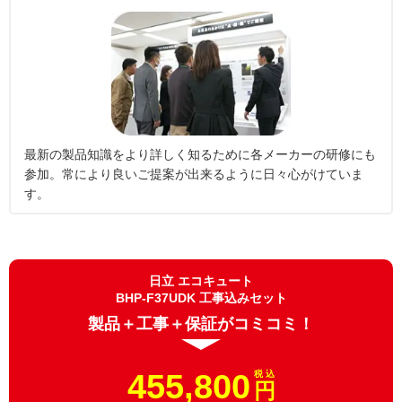
最新の製品知識をより詳しく知るために各メーカーの研修にも
参加。常により良いご提案が出来るように日々心がけていま
す。
日立 エコキュート
BHP-F37UDK 工事込みセット
製品＋工事＋保証がコミコミ！
455,800
税 込
円