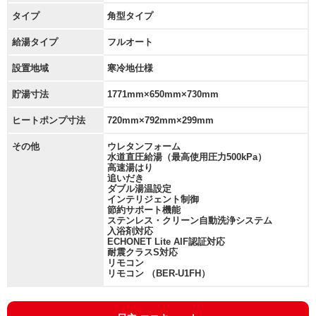
タイプ
角型タイプ
給湯タイプ
フルオート
設置地域
寒冷地仕様
貯湯寸法
1771mm×650mm×730mm
ヒートポンプ寸法
720mm×792mm×299mm
その他
ウレタンフォーム
水道直圧給湯（最高使用圧力500kPa）
高速湯はり
追いだき
ダブル湯温設定
インテリジェント制御
節約サポート機能
ステンレス・クリーン自動洗浄システム
入浴剤対応
ECHONET Lite AIF認証対応
耐震クラスS対応
リモコン
リモコン （BER-U1FH）