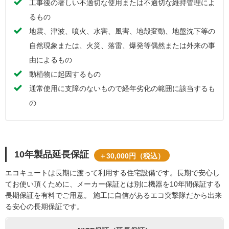
工事後の著しい不適切な使用または不適切な維持管理によ
るもの
地震、津波、噴火、水害、風害、地殻変動、地盤沈下等の
自然現象または、火災、落雷、爆発等偶然または外来の事
由によるもの
動植物に起因するもの
通常使用に支障のないもので経年劣化の範囲に該当するも
の
10年製品延長保証
＋30,000円（税込）
エコキュートは長期に渡って利用する住宅設備です。長期で安心し
てお使い頂くために、メーカー保証とは別に機器を10年間保証する
長期保証を有料でご用意。 施工に自信があるエコ突撃隊だから出来
る安心の長期保証です。