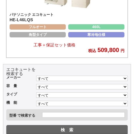
パナソニック エコキュート
HE-L46LQS
フルオート
460L
角型タイプ
寒冷地仕様
工事＋保証セット価格
509,800
税込
円
エコキュートを
検索する
メーカー
容 量
タイプ
機 能
型番 で検索する