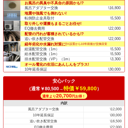
お風呂の異臭や不具合の原因かも!?
風呂アダプター交換
\16,800
地震や強風でも倒れない!
転倒防止金具取付
\5,500
取り外しや運搬もまるごとお任せ!
EQ撤去費用
\22,000
配管の汚れが蓄積されているかも!?
追い炊き配管交換
\22,000
経年劣化や水漏れ対策に!
※設置から10年前後が交換目安
給湯配管交換（1m）
\5,500
給水配管交換（1m）
\5,500
排水配管交換（VP）（1m）
\3,300
オール電化の生活にあんしんをプラス!
10年延長保証
\30,000
安心パック
特価￥59,800
（通常￥80,500→
）
20,700
通常より
円お得！
内訳
風呂アダプター交換
\12,000
10年延長保証
\30,000
追い炊き配管交換
\16,500
EQ撤去費用
\22,000