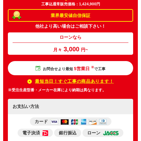
工事込通常販売価格：1,424,900円
業界最安値
自信保証
他社より高い場合は
ご相談下さい！
ローンなら
3,000
月々
円~
※
5営業日
お問合せより最短
で工事
最短当日！すぐ工事の商品あります！
※受注生産型番・メーカー在庫により納期は異なります。
お支払い方法
カード
電子決済
銀行振込
ローン