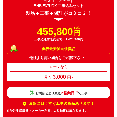
日立 エコキュート
BHP-F37UDK 工事込みセット
製品＋工事＋保証がコミコミ！
455,800
税 込
円
工事込通常販売価格：1,424,900円
業界最安値
自信保証
他社より高い場合は
ご相談下さい！
ローンなら
3,000
月々
円~
※
5営業日
お問合せより最短
で工事
最短当日！すぐ工事の商品あります！
※受注生産型番・メーカー在庫により納期は異なります。