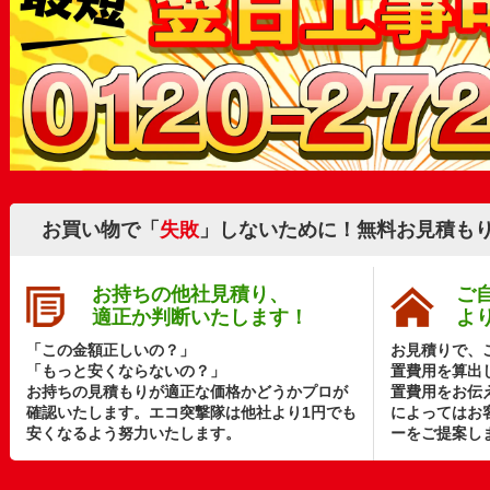
お買い物で「
失敗
」しないために！無料お見積も
お持ちの他社見積り、
ご
適正か判断いたします！
よ
「この金額正しいの？」
お見積りで、
「もっと安くならないの？」
置費用を算出
お持ちの見積もりが適正な価格かどうかプロが
置費用をお伝
確認いたします。エコ突撃隊は他社より1円でも
によってはお
安くなるよう努力いたします。
ーをご提案し