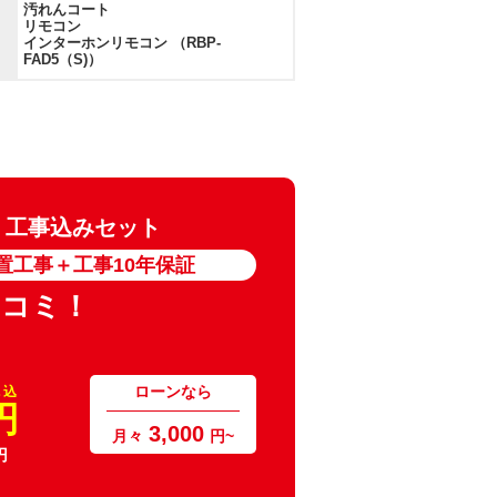
汚れんコート
リモコン
インターホンリモコン （RBP-
FAD5（S)）
5K 工事込みセット
置工事＋工事10年保証
ミコミ！
ローンなら
 込
円
3,000
月々
円~
円