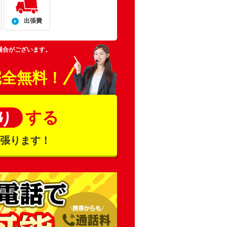
出張費
場合がございます。
完全無料！
する
り
頑張ります！