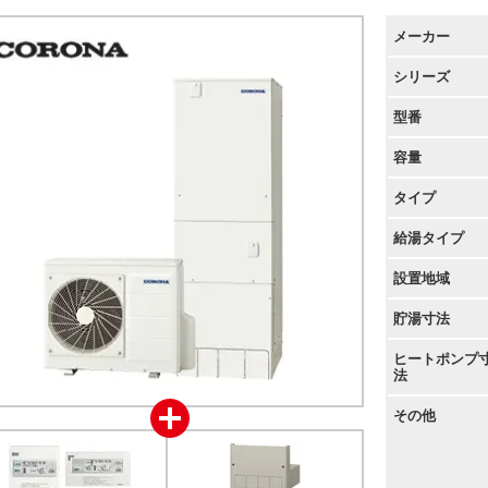
メーカー
シリーズ
型番
容量
タイプ
給湯タイプ
設置地域
貯湯寸法
ヒートポンプ
法
その他