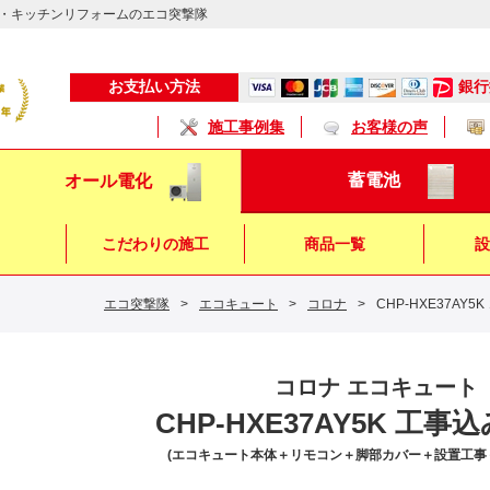
・キッチンリフォームのエコ突撃隊
銀行
お支払い方法
施工事例集
お客様の声
蓄電池
オール電化
こだわりの施工
商品一覧
設
エコ突撃隊
>
エコキュート
>
コロナ
>
CHP-HXE37AY
キッチン
浴 室
トイレ
コロナ エコキュート
CHP-HXE37AY5K 工
(エコキュート本体＋リモコン＋脚部カバー＋設置工事＋