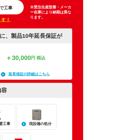
※受注生産型番・メーカ
で工事
ー在庫により納期は異な
ります。
ます！
に、製品10年延長保証が
＋30,000
円 税込
延長保証の詳細はこちら
内容
置工事
現設備の処分