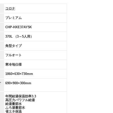
コロナ
プレミアム
CHP-HXE37AY5K
370L （3～5人用）
角型タイプ
フルオート
寒冷地仕様
1860×630×730mm
寸
690×900×300mm
年間給湯保温効率3.3
高圧力パワフル給湯
給湯量節水
ふろ湯量節水
省エネ保温