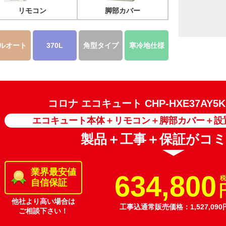
リモコン
脚部カバー
ルオート
370L
角型タイプ
寒冷地仕様
コロナ エコキュート
CHP-HXE37AY
エコキュート本体＋リモコン＋脚部カバー＋設
製品＋工事＋保証がコ
業界最安値
634,800
税
自信保証
他社より高い場合は
工事込通常販売価格：1,527,090
ご相談下さい！