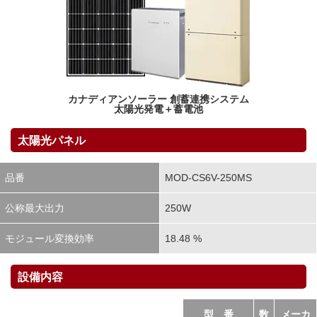
カナディアンソーラー 創蓄連携システム
太陽光発電＋蓄電池
太陽光パネル
品番
MOD-CS6V-250MS
公称最大出力
250W
モジュール変換効率
18.48 %
設備内容
型 番
数
メーカ