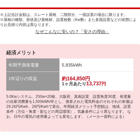
※上記合計金額は、スレート屋根、二階部分、一面設置の場合に限ります。
※屋根の種類、形状及び屋根材、設置枚数（Kw数）また多面設置などの状態によ
りお見積り内容は異なります。
なぜこんなに安いの？「安さの理由」
経済メリット
年間予測発電量
5,835kWh
1年辺りの収益
約
164,850
円
13,737
1ヶ月あたり
円
5.0Kwシステム、250w×20枚、大阪府、真南設置 設置角度30度、発電量
の自家消費量を1,500kWh/年とし、換算された電気料金のそれぞれの単価は
29.26円/Kwh、28円/Kwhで算出。年間経済メリット予想額は、地域、設置
条件（方位・角度・影などの周辺環境）、気象条件により異なります。 な
お、日中の電気の使用量よっても変化します。（メーカー資料による）