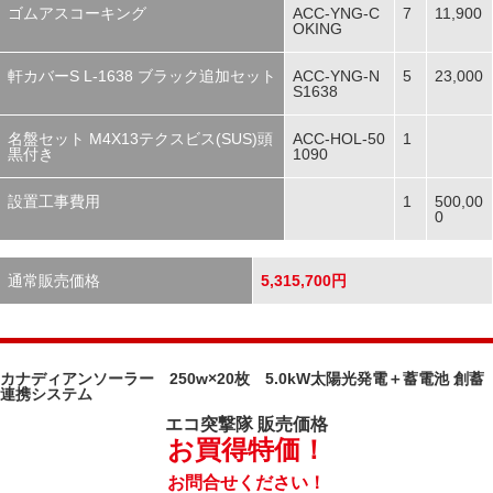
ゴムアスコーキング
ACC-YNG-C
7
11,900
OKING
軒カバーS L-1638 ブラック追加セット
ACC-YNG-N
5
23,000
S1638
名盤セット M4X13テクスビス(SUS)頭
ACC-HOL-50
1
黒付き
1090
設置工事費用
1
500,00
0
通常販売価格
5,315,700円
カナディアンソーラー 250w×20枚 5.0kW太陽光発電＋蓄電池 創蓄
連携システム
エコ突撃隊
販売価格
お買得特価！
お問合せください！