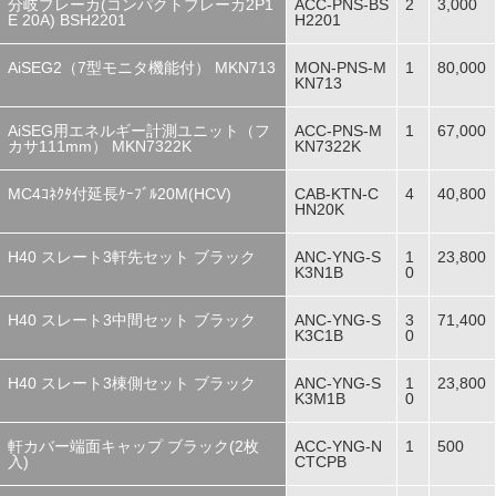
分岐ブレーカ(コンパクトブレーカ2P1
ACC-PNS-BS
2
3,000
E 20A) BSH2201
H2201
AiSEG2（7型モニタ機能付） MKN713
MON-PNS-M
1
80,000
KN713
AiSEG用エネルギー計測ユニット（フ
ACC-PNS-M
1
67,000
カサ111mm） MKN7322K
KN7322K
MC4ｺﾈｸﾀ付延長ｹｰﾌﾞﾙ20M(HCV)
CAB-KTN-C
4
40,800
HN20K
H40 スレート3軒先セット ブラック
ANC-YNG-S
1
23,800
K3N1B
0
H40 スレート3中間セット ブラック
ANC-YNG-S
3
71,400
K3C1B
0
H40 スレート3棟側セット ブラック
ANC-YNG-S
1
23,800
K3M1B
0
軒カバー端面キャップ ブラック(2枚
ACC-YNG-N
1
500
入)
CTCPB