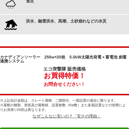
雪災
洪水、融雪洪水、高潮、土砂崩れなどの水災
カナディアンソーラー 250w×20枚 5.0kW太陽光発電＋蓄電池 創蓄
連携システム
エコ突撃隊
販売価格
お買得特価！
お問合せください！
※上記合計金額は、スレート屋根、二階部分、一面設置の場合に限ります。
※屋根の種類、形状及び屋根材、設置枚数（Kw数）また多面設置などの状態によ
りお見積り内容は異なります。
なぜこんなに安いの？「安さの理由」