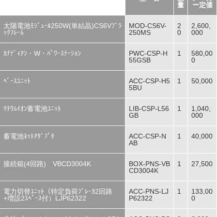
量
ー定価
太陽電池ﾓｼﾞｭｰﾙ250W(単結晶)CS6Vﾌﾞﾗ
MOD-CS6V-
2
2,600,
ｯｸﾌﾚｰﾑ
250MS
0
000
ｶﾅﾃﾞｨｱﾝ・W・ﾊﾟﾜｰｽﾃｰｼｮﾝ
PWC-CSP-H
1
580,00
55GSB
0
ﾍﾞｰｽﾕﾆｯﾄ
ACC-CSP-H5
1
50,000
5BU
ﾘﾁｳﾑｲｵﾝ蓄電池ﾕﾆｯﾄ
LIB-CSP-L56
1
1,040,
GB
000
蓄電池ﾈｯﾄｱﾀﾞﾌﾟﾀ
ACC-CSP-N
1
40,000
AB
接続箱(4回路) VBCD3004K
BOX-PNS-VB
1
27,500
CD3004K
電力切替ﾕﾆｯﾄ（特定負荷ﾌﾞﾚｰｶ2回路
ACC-PNS-LJ
1
133,00
+増設2ｽﾍﾟｰｽ付）LJP62322
P62322
0