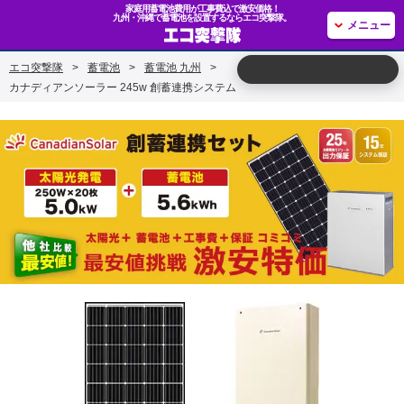
家庭用蓄電池費用が工事費込で激安価格！
九州・沖縄で蓄電池を設置するならエコ突撃隊。
メニュー
エコ突撃隊
>
蓄電池
>
蓄電池 九州
>
カナディアンソーラー 245w 創蓄連携システム