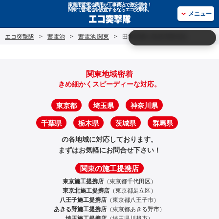
家庭用蓄電池費用が工事費込で激安価格！
関東で蓄電池を設置するならエコ突撃隊。
メニュー
エコ突撃隊
>
蓄電池
>
蓄電池 関東
>
田淵電機の家庭用蓄電池
関東地域密着
きめ細かくスピーディーな対応。
東京都
埼玉県
神奈川県
千葉県
栃木県
茨城県
群馬県
の各地域に対応しております。
まずはお気軽にお問合せ下さい！
関東の施工提携店
東京施工提携店
（東京都千代田区）
東京北施工提携店
（東京都足立区）
八王子施工提携店
（東京都八王子市）
あきる野施工提携店
（東京都あきる野市）
埼玉施工提携店
（埼玉県川越市）