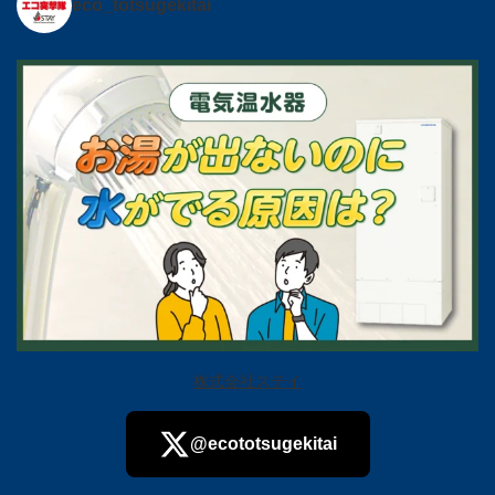
eco_totsugekitai
株式会社ステイ
@ecototsugekitai