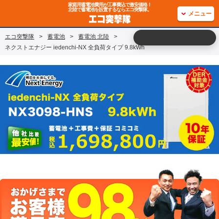
家庭用蓄電池費用が工事費込で激安価格！
北陸で蓄電池を設置するならエコ突撃隊。
メニュー
エコ突撃隊
>
蓄電池
>
蓄電池 北陸
>
ネクストエナジー iedenchi-NX 全負荷タイプ 9.8kWh