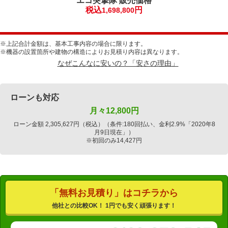
エコ突撃隊
販売価格
税込
円
1,698,800
※上記合計金額は、基本工事内容の場合に限ります。
※機器の設置箇所や建物の構造によりお見積り内容は異なります。
なぜこんなに安いの？「安さの理由」
ローンも対応
月々
12,800
円
ローン金額 2,305,627円（税込）（条件:180回払い、金利2.9%「2020年8
月9日現在」）
※初回のみ14,427円
「無料お見積り」はコチラから
他社との比較OK！ 1円でも安く頑張ります！