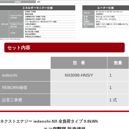
セット内容
型 番
数量
iedenchi
NX3098-HNS/Y
1
REBORN補償
1
設置工事費
1 式
ネクストエナジー iedenchi-NX 全負荷タイプ 9.8kWh