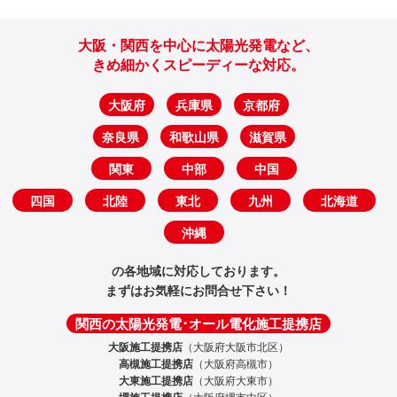
大阪・関西を中心に太陽光発電など、
きめ細かくスピーディーな対応。
大阪府
兵庫県
京都府
奈良県
和歌山県
滋賀県
関東
中部
中国
四国
北陸
東北
九州
北海道
沖縄
の各地域に対応しております。
まずはお気軽にお問合せ下さい！
関西の太陽光発電･オール電化施工提携店
大阪施工提携店
（大阪府大阪市北区）
高槻施工提携店
（大阪府高槻市）
大東施工提携店
（大阪府大東市）