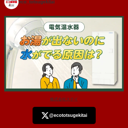
eco_totsugekitai
株式会社ステイ
@ecototsugekitai