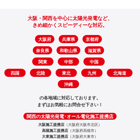
大阪・関西を中心に太陽光発電など、
きめ細かくスピーディーな対応。
大阪府
兵庫県
京都府
奈良県
和歌山県
滋賀県
関東
中部
中国
四国
北陸
東北
九州
北海道
沖縄
の各地域に対応しております。
まずはお気軽にお問合せ下さい！
関西の太陽光発電･オール電化施工提携店
大阪施工提携店
（大阪府大阪市北区）
高槻施工提携店
（大阪府高槻市）
大東施工提携店
（大阪府大東市）