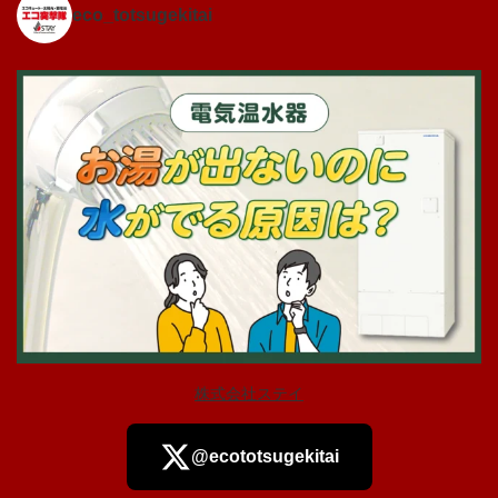
eco_totsugekitai
株式会社ステイ
@ecototsugekitai