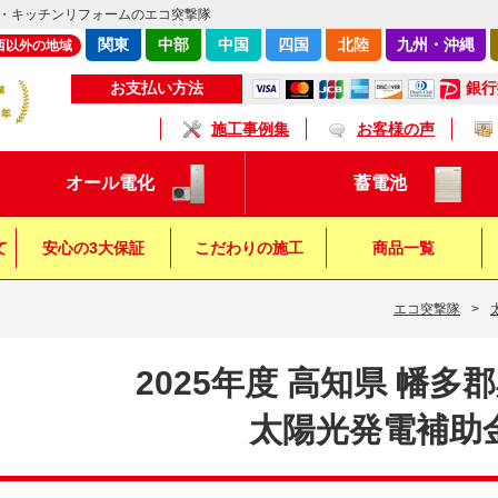
・キッチンリフォームのエコ突撃隊
関東
中部
中国
四国
北陸
九州・沖縄
西以外の地域
銀行
お支払い方法
施工事例集
お客様の声
オール電化
蓄電池
て
安心の3大保証
こだわりの施工
商品一覧
エコ突撃隊
>
キッチン
浴 室
トイレ
2025年度 高知県 幡多
太陽光発電補助