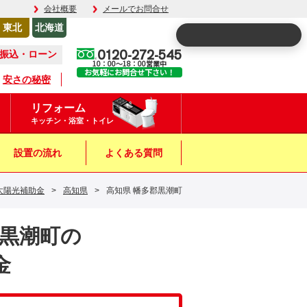
会社概要
メールでお問合せ
東北
北海道
0120-272-545
振込・ローン
10：00～18：00営業中
お気軽にお問合せ下さい！
安さの秘密
リフォーム
キッチン・浴室・トイレ
設置の流れ
よくある質問
太陽光補助金
>
高知県
>
高知県 幡多郡黒潮町
郡黒潮町の
金