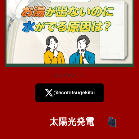
株式会社ステイ
@ecototsugekitai
太陽光発電
さらに読み込む