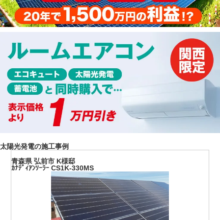
太陽光発電の施工事例
青森県 弘前市 K様邸
ｶﾅﾃﾞｨｱﾝｿｰﾗｰ CS1K-330MS