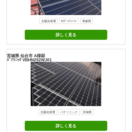
太陽光発電
ｶﾅﾃﾞｨｱﾝｿｰﾗｰ
青森県
詳しく見る
宮城県 仙台市 A様邸
ﾊﾟﾅｿﾆｯｸ VBHN252WJ01
太陽光発電
パナソニック
宮城県
詳しく見る