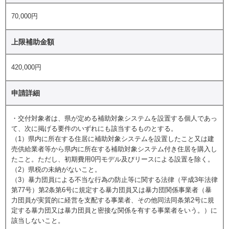
70,000円
上限補助金額
420,000円
申請詳細
・交付対象者は、県が定める補助対象システムを設置する個人であっ
て、次に掲げる要件のいずれにも該当するものとする。
（1）県内に所在する住居に補助対象システムを設置したこと又は建
売供給業者等から県内に所在する補助対象システム付き住居を購入し
たこと。ただし、初期費用0円モデル及びリースによる設置を除く。
（2）県税の未納がないこと。
（3）暴力団員による不当な行為の防止等に関する法律（平成3年法律
第77号）第2条第6号に規定する暴力団員又は暴力団関係事業者（暴
力団員が実質的に経営を支配する事業者、その他同法同条第2号に規
定する暴力団又は暴力団員と密接な関係を有する事業者をいう。）に
該当しないこと。