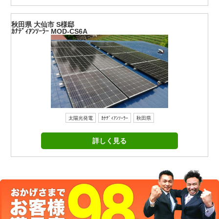
秋田県 大仙市 S様邸
ｶﾅﾃﾞｨｱﾝｿｰﾗｰ MOD-CS6A
太陽光発電
ｶﾅﾃﾞｨｱﾝｿｰﾗｰ
秋田県
詳しく見る