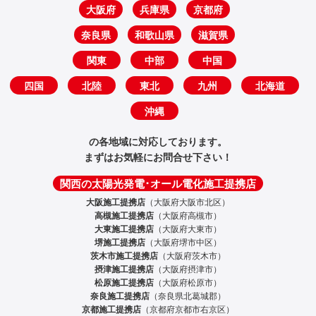
大阪府
兵庫県
京都府
奈良県
和歌山県
滋賀県
関東
中部
中国
四国
北陸
東北
九州
北海道
沖縄
の各地域に対応しております。
まずはお気軽にお問合せ下さい！
関西の太陽光発電･オール電化施工提携店
大阪施工提携店
（大阪府大阪市北区）
高槻施工提携店
（大阪府高槻市）
大東施工提携店
（大阪府大東市）
堺施工提携店
（大阪府堺市中区）
茨木市施工提携店
（大阪府茨木市）
摂津施工提携店
（大阪府摂津市）
松原施工提携店
（大阪府松原市）
奈良施工提携店
（奈良県北葛城郡）
京都施工提携店
（京都府京都市右京区）