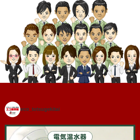
eco_totsugekitai