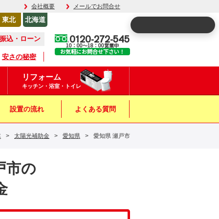
会社概要
メールでお問合せ
東北
北海道
0120-272-545
振込・ローン
10：00～18：00営業中
お気軽にお問合せ下さい！
安さの秘密
リフォーム
キッチン・浴室・トイレ
設置の流れ
よくある質問
隊
>
太陽光補助金
>
愛知県
>
愛知県 瀬戸市
瀬戸市の
金