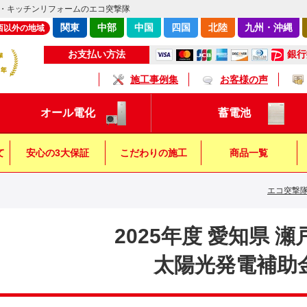
・キッチンリフォームのエコ突撃隊
関東
中部
中国
四国
北陸
九州・沖縄
西以外の地域
銀行
お支払い方法
施工事例集
お客様の声
オール電化
蓄電池
て
安心の3大保証
こだわりの施工
商品一覧
エコ突撃
キッチン
浴 室
トイレ
2025年度 愛知県 
太陽光発電補助