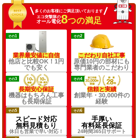
多くのお客様にご満足頂いております
8
エコ突撃隊の
つの満足
オール電化
1
2
その
その
業界最安値に自信
こだわり自社工事
他店と比較OK！1円
原価10円の部材にも
でも安く
専門業者のこだわり
3
4
その
その
長期安心保証
信頼と実績
機器はもちろん工事
創業年・30,000件の
も長期保証
経験
5
6
その
その
スピード対応
手厚い
無料見積もり
有料延長保証
休日も営業で早い対応！
24時間365日サポート