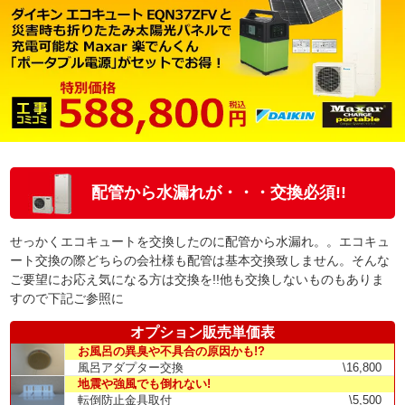
配管から水漏れが・・・交換必須!!
せっかくエコキュートを交換したのに配管から水漏れ。。エコキュ
ート交換の際どちらの会社様も配管は基本交換致しません。そんな
ご要望にお応え気になる方は交換を!!他も交換しないものもありま
すので下記ご参照に
オプション販売単価表
お風呂の異臭や不具合の原因かも!?
風呂アダプター交換
\16,800
地震や強風でも倒れない!
転倒防止金具取付
\5,500