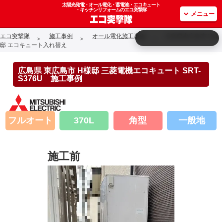
太陽光発電・オール電化・蓄電池・エコキュート
・キッチンリフォームのエコ突撃隊
メニュー
エコ突撃隊
施工事例
オール電化施工事例
広島県東広島市 H様
邸 エコキュート入れ替え
広島県 東広島市 H様邸 三菱電機エコキュート SRT-
S376U 施工事例
フルオート
370L
角型
一般地
施工前