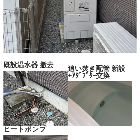
既設温水器 撤去
追い焚き配管 新設
+ｱﾀﾞﾌﾟﾀｰ交換
ヒートポンプ