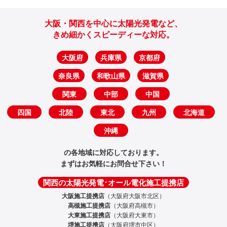
大阪・関西を中心に太陽光発電など、
きめ細かくスピーディーな対応。
大阪府
兵庫県
京都府
奈良県
和歌山県
滋賀県
関東
中部
中国
四国
北陸
東北
九州
北海道
沖縄
の各地域に対応しております。
まずはお気軽にお問合せ下さい！
関西の太陽光発電･オール電化施工提携店
大阪施工提携店
（大阪府大阪市北区）
高槻施工提携店
（大阪府高槻市）
大東施工提携店
（大阪府大東市）
堺施工提携店
（大阪府堺市中区）