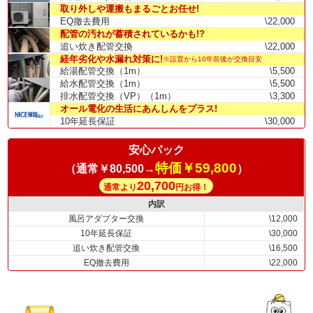
取り外しや運搬もまるごとお任せ!
EQ撤去費用
\22,000
配管の汚れが蓄積されているかも!?
追い炊き配管交換
\22,000
経年劣化や水漏れ対策に!
※設置から10年前後が交換目安
給湯配管交換（1m）
\5,500
給水配管交換（1m）
\5,500
排水配管交換（VP）（1m）
\3,300
オール電化の生活にあんしんをプラス!
10年延長保証
\30,000
安心パック
特価￥59,800
（通常￥80,500→
）
20,700
通常より
円お得！
内訳
風呂アダプター交換
\12,000
10年延長保証
\30,000
追い炊き配管交換
\16,500
EQ撤去費用
\22,000