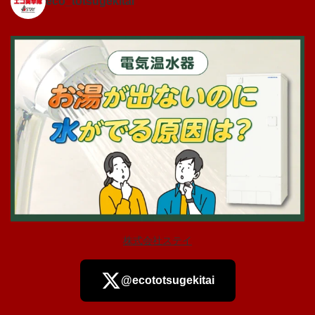
eco_totsugekitai
株式会社ステイ
@ecototsugekitai