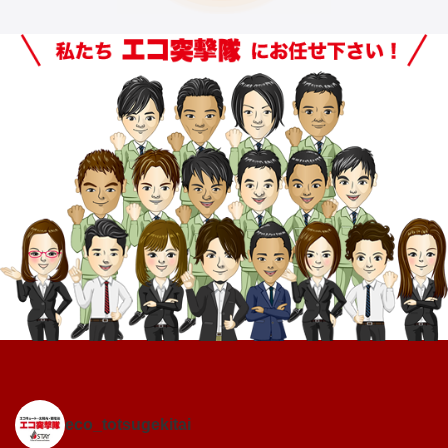
eco_totsugekitai