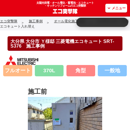
太陽光発電・オール電化・蓄電池・エコキュート
・キッチンリフォームのエコ突撃隊
メニュー
エコ突撃隊
施工事例
オール電化施工事例
大分県大分市 Ｙ様邸
エコキュート入れ替え
大分県 大分市 Ｙ様邸 三菱電機エコキュート SRT-
S376 施工事例
フルオート
370L
角型
一般地
施工前