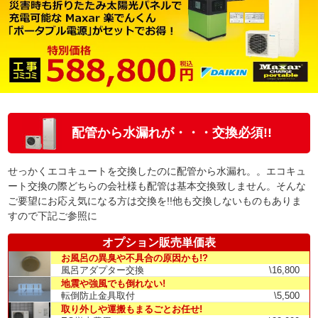
配管から水漏れが・・・交換必須!!
せっかくエコキュートを交換したのに配管から水漏れ。。エコキュ
ート交換の際どちらの会社様も配管は基本交換致しません。そんな
ご要望にお応え気になる方は交換を!!他も交換しないものもありま
すので下記ご参照に
オプション販売単価表
お風呂の異臭や不具合の原因かも!?
風呂アダプター交換
\16,800
地震や強風でも倒れない!
転倒防止金具取付
\5,500
取り外しや運搬もまるごとお任せ!