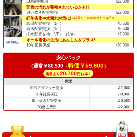
EQ撤去費用
\22,000
配管の汚れが蓄積されているかも!?
追い炊き配管交換
\22,000
経年劣化や水漏れ対策に!
※設置から10年前後が交換目安
給湯配管交換（1m）
\5,500
給水配管交換（1m）
\5,500
排水配管交換（VP）（1m）
\3,300
オール電化の生活にあんしんをプラス!
10年延長保証
\30,000
安心パック
特価￥59,800
（通常￥80,500→
）
20,700
通常より
円お得！
内訳
風呂アダプター交換
\12,000
10年延長保証
\30,000
追い炊き配管交換
\16,500
EQ撤去費用
\22,000