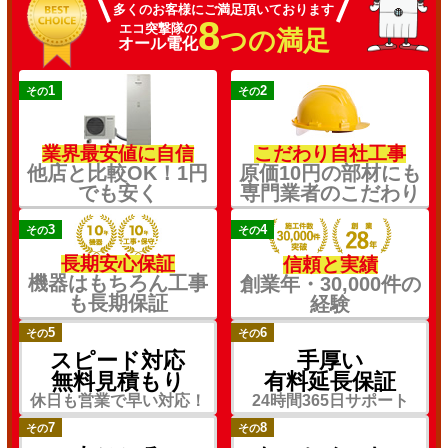
多くのお客様にご満足頂いております
8
エコ突撃隊の
つの満足
オール電化
1
2
その
その
業界最安値に自信
こだわり自社工事
他店と比較OK！1円
原価10円の部材にも
でも安く
専門業者のこだわり
3
4
その
その
長期安心保証
信頼と実績
機器はもちろん工事
創業年・30,000件の
も長期保証
経験
5
6
その
その
スピード対応
手厚い
無料見積もり
有料延長保証
休日も営業で早い対応！
24時間365日サポート
7
8
その
その