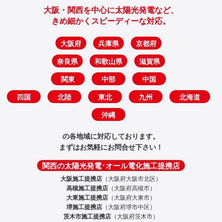
大阪・関西を中心に太陽光発電など、
きめ細かくスピーディーな対応。
大阪府
兵庫県
京都府
奈良県
和歌山県
滋賀県
関東
中部
中国
四国
北陸
東北
九州
北海道
沖縄
の各地域に対応しております。
まずはお気軽にお問合せ下さい！
関西の太陽光発電･オール電化施工提携店
大阪施工提携店
（大阪府大阪市北区）
高槻施工提携店
（大阪府高槻市）
大東施工提携店
（大阪府大東市）
堺施工提携店
（大阪府堺市中区）
茨木市施工提携店
（大阪府茨木市）