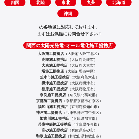
四国
北陸
東北
九州
北海道
沖縄
の各地域に対応しております。
まずはお気軽にお問合せ下さい！
関西の太陽光発電･オール電化施工提携店
大阪施工提携店
（大阪府大阪市北区）
高槻施工提携店
（大阪府高槻市）
大東施工提携店
（大阪府大東市）
堺施工提携店
（大阪府堺市中区）
茨木市施工提携店
（大阪府茨木市）
摂津施工提携店
（大阪府摂津市）
松原施工提携店
（大阪府松原市）
奈良施工提携店
（奈良県北葛城郡）
京都施工提携店
（京都府京都市右京区）
福知山施工提携店
（京都府福知山市）
神戸施工提携店
（兵庫県神戸市中央区）
加古川施工提携店
（兵庫県加古郡）
兵庫中部施工提携店
（兵庫県多可郡）
高砂施工提携店
（兵庫県高砂市）
和歌山施工提携店
（和歌山県和歌山市）