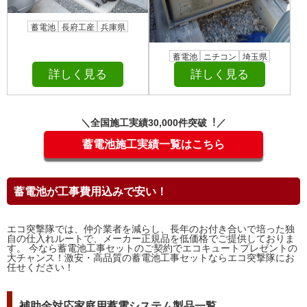
蓄電池
長府工産
兵庫県
蓄電池
ニチコン
埼玉県
詳しく見る
詳しく見る
＼全国施⼯実績30,000件突破︕／
蓄電池施工実績一覧はこちら
蓄電池が工事費用込みで安い！
エコ突撃隊では、仲介業者を減らし、長年のお付き合いで培った独
自の仕入れルートで、メーカー正規品を低価格でご提供しておりま
す。 今なら蓄電池工事セットのご契約でエコキュートプレゼントの
大チャンス！激安・高品質の蓄電池工事セットならエコ突撃隊にお
任せください！
補助金対応家庭用蓄電システム製品一覧