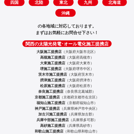
四国
北陸
東北
九州
北海道
沖縄
の各地域に対応しております。
まずはお気軽にお問合せ下さい！
関西の太陽光発電･オール電化施工提携店
大阪施工提携店
（大阪府大阪市北区）
高槻施工提携店
（大阪府高槻市）
大東施工提携店
（大阪府大東市）
堺施工提携店
（大阪府堺市中区）
茨木市施工提携店
（大阪府茨木市）
摂津施工提携店
（大阪府摂津市）
松原施工提携店
（大阪府松原市）
奈良施工提携店
（奈良県北葛城郡）
京都施工提携店
（京都府京都市右京区）
福知山施工提携店
（京都府福知山市）
神戸施工提携店
（兵庫県神戸市中央区）
加古川施工提携店
（兵庫県加古郡）
兵庫中部施工提携店
（兵庫県多可郡）
高砂施工提携店
（兵庫県高砂市）
和歌山施工提携店
（和歌山県和歌山市）