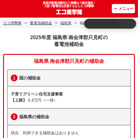
家庭用蓄電池費用が工事費込で激安価格！
大阪で蓄電池を設置するならエコ突撃隊
メニュー
エコ突撃隊
>
蓄電池補助金
>
福島県
>
福島県 南会津郡只見町
2025年度 福島県 南会津郡只見町の
蓄電池補助金
福島県 南会津郡只見町の補助金
1
国の補助金
子育てグリーン住宅支援事業
【上限】
6.4万円（一律）
2
福島県の補助金
現在、利用できる補助金はありません