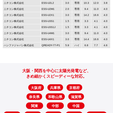
ニチコン株式会社
ESS-U2L2
3.0
専用
10.3
12.0
3.8
ニチコン株式会社
ESS-U2M1
2.0
専用
9.4
11.0
4.0
ニチコン株式会社
ESS-U2X1
3.0
専用
14.2
16.6
4.0
ニチコン株式会社
ESS-U3S1
1.5
専用
3.3
4.1
4.0
ニチコン株式会社
ESS-U3S1J
1.5
専用
3.3
4.1
4.0
ニチコン株式会社
ESS-U4M1
3.0
専用
9.4
11.0
4.0
ニチコン株式会社
ESS-U4X1
3.0
専用
14.4
16.6
4.0
ハンファジャパン株式会社
QREADY-77-P1
5.9
ハイ
6.8
7.7
4.6
大阪・関西を中心に太陽光発電など、
きめ細かくスピーディーな対応。
大阪府
兵庫県
京都府
奈良県
和歌山県
滋賀県
関東
中部
中国