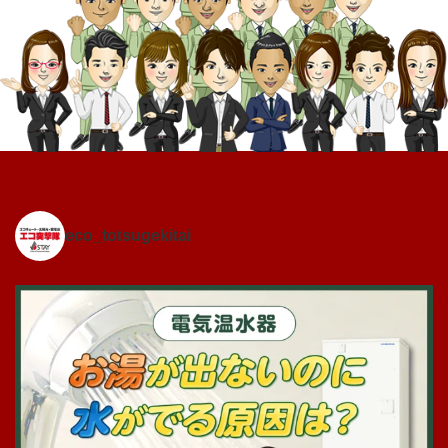
eco_totsugekitai