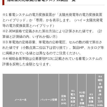
※1 蓄電システムの電力変換装置が「太陽光発電等の電力変換装置
とハイブリッド」か「専用」かを表示します。（ハイ＝太陽光発電
等の電力変換装置とハイブリッド）
※2 JEM規格で定義された算出方法により計算された値です。（計
算値と計測値の内、いずれか低い方）
※3 単電池の定格容量、単電池の公称電圧、セルの数の積で算出さ
れた値です（小数点第二位以下は切り捨て）。製品HP、カタログ等
に掲載されている値とは異なるのでご注意ください。
※4 補助金基準額は公募要領P.13に記載されている蓄電システムの
評価を反映した金額となります。
※4
補助
金
基準
※1
額
※2初
電力
※3
(単
定格
期実
変換
蓄電
位：
メーカー名
パッケージ型番
出力
効
装置
容量
万円
(kW)
容量
タイ
(kWh)
/kWh
(kWh)