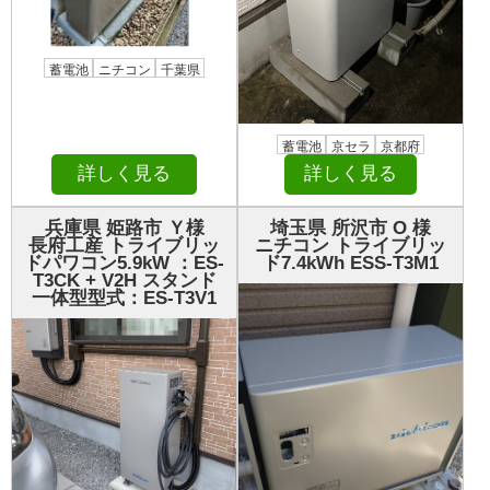
蓄電池
ニチコン
千葉県
蓄電池
京セラ
京都府
詳しく見る
詳しく見る
兵庫県 姫路市 Ｙ様
埼玉県 所沢市 О 様
長府工産 トライブリッ
ニチコン トライブリッ
ドパワコン5.9kW ：ES-
ド7.4kWh ESS-T3M1
T3CK + V2H スタンド
一体型型式：ES-T3V1