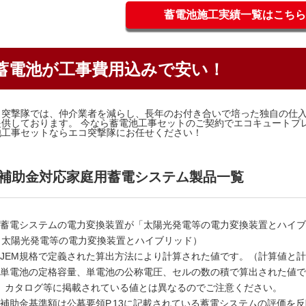
蓄電池施工実績一覧はこちら
蓄電池が工事費用込みで安い！
コ突撃隊では、仲介業者を減らし、長年のお付き合いで培った独自の仕
提供しております。 今なら蓄電池工事セットのご契約でエコキュートプ
池工事セットならエコ突撃隊にお任せください！
補助金対応家庭用蓄電システム製品一覧
1 蓄電システムの電力変換装置が「太陽光発電等の電力変換装置とハイ
＝太陽光発電等の電力変換装置とハイブリッド）
2 JEM規格で定義された算出方法により計算された値です。（計算値と
3 単電池の定格容量、単電池の公称電圧、セルの数の積で算出された値
P、カタログ等に掲載されている値とは異なるのでご注意ください。
4 補助金基準額は公募要領P.13に記載されている蓄電システムの評価を