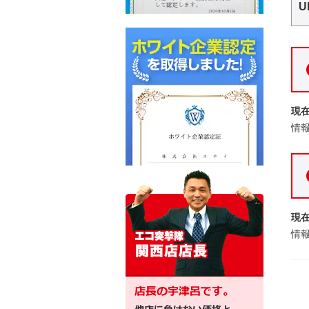
U
現
情
現
情