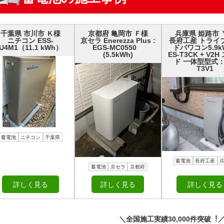
千葉県 市川市 Ｋ様
京都府 亀岡市 Ｆ様
兵庫県 姫路市 
ニチコン ESS-
京セラ Enerezza Plus :
長府工産 トライ
U4M1（11.1 kWh）
EGS-MC0550
ドパワコン5.9k
(5.5kWh)
ES-T3CK + V2
ド 一体型型式：
T3V1
蓄電池
ニチコン
千葉県
蓄電池
長府工産
蓄電池
京セラ
京都府
詳しく見る
詳しく見る
詳しく見る
＼全国施⼯実績30,000件突破︕