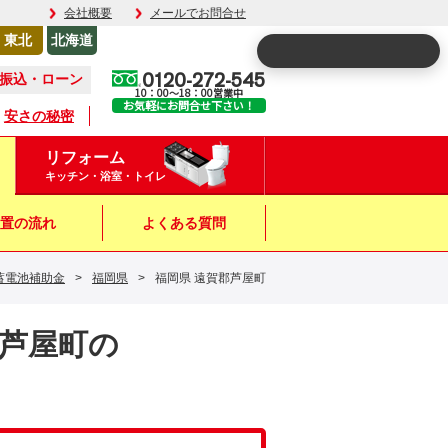
会社概要
メールでお問合せ
東北
北海道
0120-272-545
振込・ローン
10：00～18：00営業中
お気軽にお問合せ下さい！
安さの秘密
リフォーム
キッチン・浴室・トイレ
置の流れ
よくある質問
蓄電池補助金
>
福岡県
>
福岡県 遠賀郡芦屋町
郡芦屋町の