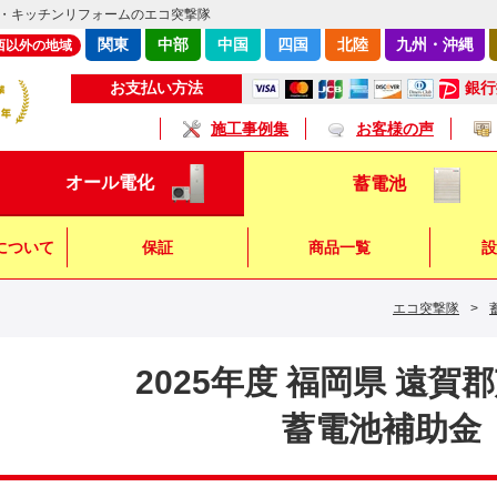
・キッチンリフォームのエコ突撃隊
関東
中部
中国
四国
北陸
九州・沖縄
西以外の地域
銀行
お支払い方法
施工事例集
お客様の声
オール電化
蓄電池
について
保証
商品一覧
設
エコ突撃隊
>
キッチン
浴 室
トイレ
2025年度 福岡県 遠賀
蓄電池補助金