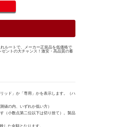
入れルートで、メーカー正規品を低価格で
レゼントの大チャンス！激安・高品質の蓄
ブリッド」か「専用」かを表示します。（ハ
計測値の内、いずれか低い方）
です（小数点第二位以下は切り捨て）。製品
反映した金額となります。