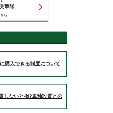
で
コ突撃隊
こちら
お得に購入できる制度について
置しないと損?単独設置との