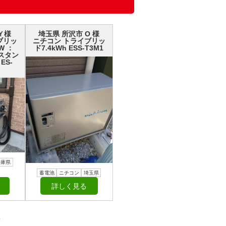
Ｙ様
埼玉県 所沢市 О 様
ブリッ
ニチコン トライブリッ
W ：
ド7.4kWh ESS-T3M1
H スタン
ES-
兵庫県
蓄電池
ニチコン
埼玉県
詳しく見る
／