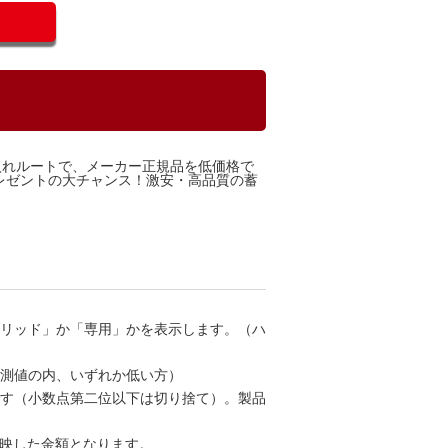
入れルートで、メーカー正規品を低価格で
レゼントの大チャンス！激安・高品質の蓄
ブリッド」か「専用」かを表示します。（ハ
計測値の内、いずれか低い方）
です（小数点第二位以下は切り捨て）。製品
反映した金額となります。