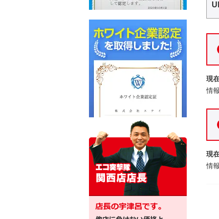
U
現
情
現
情