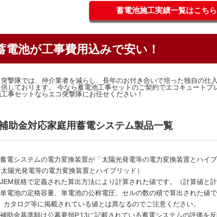
蓄電池施工実績一覧はこちら
蓄電池が工事費用込みで安い！
コ突撃隊では、仲介業者を減らし、長年のお付き合いで培った独自の仕
提供しております。 今なら蓄電池工事セットのご契約でエコキュートプ
池工事セットならエコ突撃隊にお任せください！
補助金対応家庭用蓄電システム製品一覧
1 蓄電システムの電力変換装置が「太陽光発電等の電力変換装置とハイ
＝太陽光発電等の電力変換装置とハイブリッド）
2 JEM規格で定義された算出方法により計算された値です。（計算値と
3 単電池の定格容量、単電池の公称電圧、セルの数の積で算出された値
P、カタログ等に掲載されている値とは異なるのでご注意ください。
4 補助金基準額は公募要領P.13に記載されている蓄電システムの評価を