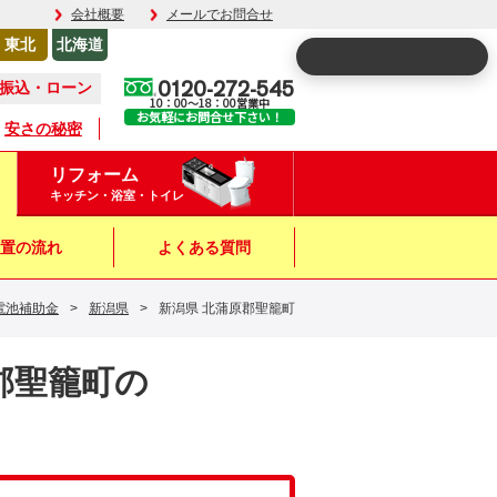
会社概要
メールでお問合せ
東北
北海道
0120-272-545
振込・ローン
10：00～18：00営業中
お気軽にお問合せ下さい！
安さの秘密
リフォーム
キッチン・浴室・トイレ
置の流れ
よくある質問
電池補助金
>
新潟県
>
新潟県 北蒲原郡聖籠町
原郡聖籠町の