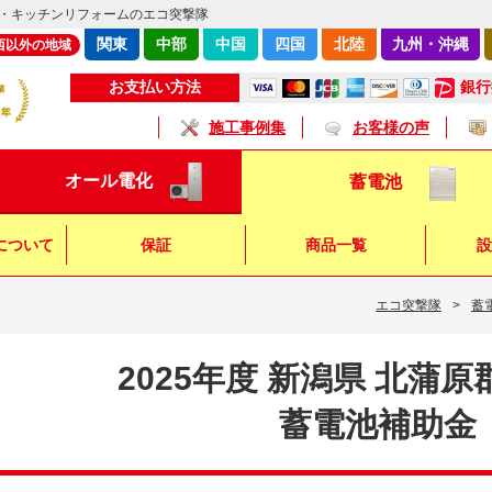
・キッチンリフォームのエコ突撃隊
関東
中部
中国
四国
北陸
九州・沖縄
西以外の地域
銀行
お支払い方法
施工事例集
お客様の声
オール電化
蓄電池
について
保証
商品一覧
設
エコ突撃隊
>
蓄
キッチン
浴 室
トイレ
2025年度 新潟県 北蒲
蓄電池補助金