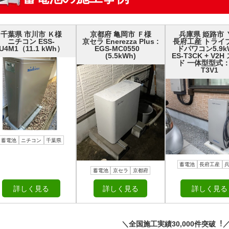
千葉県 市川市 Ｋ様
京都府 亀岡市 Ｆ様
兵庫県 姫路市 
ニチコン ESS-
京セラ Enerezza Plus :
長府工産 トライ
U4M1（11.1 kWh）
EGS-MC0550
ドパワコン5.9k
(5.5kWh)
ES-T3CK + V2
ド 一体型型式：
T3V1
蓄電池
ニチコン
千葉県
蓄電池
長府工産
蓄電池
京セラ
京都府
詳しく見る
詳しく見る
詳しく見る
＼全国施⼯実績30,000件突破︕