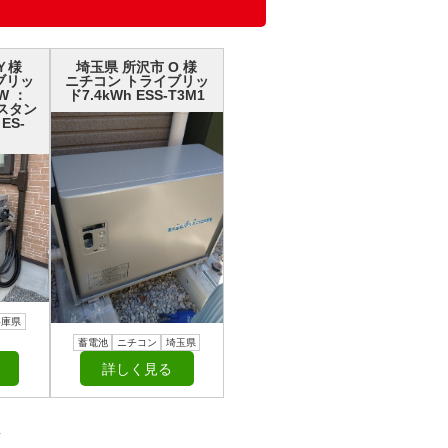
Ｙ様
埼玉県 所沢市 О 様
ブリッ
ニチコン トライブリッ
W ：
ド7.4kWh ESS-T3M1
H スタン
ES-
兵庫県
蓄電池
ニチコン
埼玉県
詳しく見る
／