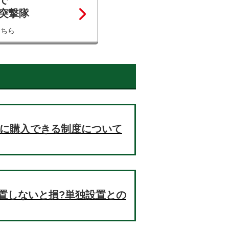
で
コ突撃隊
こちら
お得に購入できる制度について
置しないと損?単独設置との