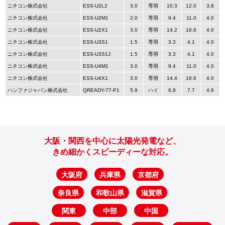
ニチコン株式会社
ESS-U2L2
3.0
専用
10.3
12.0
3.8
ニチコン株式会社
ESS-U2M1
2.0
専用
9.4
11.0
4.0
ニチコン株式会社
ESS-U2X1
3.0
専用
14.2
16.6
4.0
ニチコン株式会社
ESS-U3S1
1.5
専用
3.3
4.1
4.0
ニチコン株式会社
ESS-U3S1J
1.5
専用
3.3
4.1
4.0
ニチコン株式会社
ESS-U4M1
3.0
専用
9.4
11.0
4.0
ニチコン株式会社
ESS-U4X1
3.0
専用
14.4
16.6
4.0
ハンファジャパン株式会社
QREADY-77-P1
5.9
ハイ
6.8
7.7
4.6
大阪・関西を中心に太陽光発電など、
きめ細かくスピーディーな対応。
大阪府
兵庫県
京都府
奈良県
和歌山県
滋賀県
関東
中部
中国