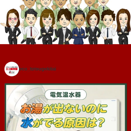
eco_totsugekitai