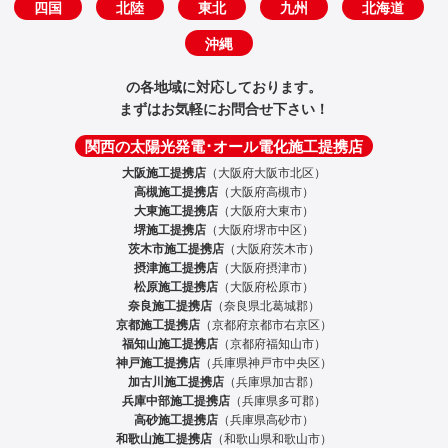
四国
北陸
東北
九州
北海道
沖縄
の各地域に対応しております。
まずはお気軽にお問合せ下さい！
関西の太陽光発電･オール電化施工提携店
大阪施工提携店
（大阪府大阪市北区）
高槻施工提携店
（大阪府高槻市）
大東施工提携店
（大阪府大東市）
堺施工提携店
（大阪府堺市中区）
茨木市施工提携店
（大阪府茨木市）
摂津施工提携店
（大阪府摂津市）
松原施工提携店
（大阪府松原市）
奈良施工提携店
（奈良県北葛城郡）
京都施工提携店
（京都府京都市右京区）
福知山施工提携店
（京都府福知山市）
神戸施工提携店
（兵庫県神戸市中央区）
加古川施工提携店
（兵庫県加古郡）
兵庫中部施工提携店
（兵庫県多可郡）
高砂施工提携店
（兵庫県高砂市）
和歌山施工提携店
（和歌山県和歌山市）