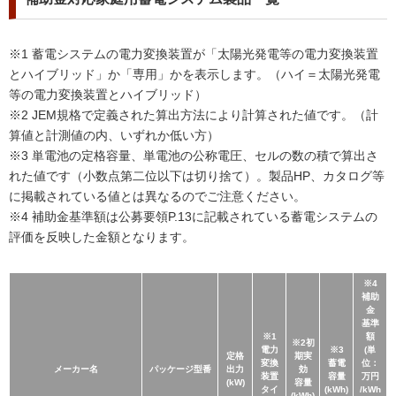
※1 蓄電システムの電力変換装置が「太陽光発電等の電力変換装置
とハイブリッド」か「専用」かを表示します。（ハイ＝太陽光発電
等の電力変換装置とハイブリッド）
※2 JEM規格で定義された算出方法により計算された値です。（計
算値と計測値の内、いずれか低い方）
※3 単電池の定格容量、単電池の公称電圧、セルの数の積で算出さ
れた値です（小数点第二位以下は切り捨て）。製品HP、カタログ等
に掲載されている値とは異なるのでご注意ください。
※4 補助金基準額は公募要領P.13に記載されている蓄電システムの
評価を反映した金額となります。
※4
補助
金
基準
※1
額
※2初
電力
※3
(単
定格
期実
変換
蓄電
位：
メーカー名
パッケージ型番
出力
効
装置
容量
万円
(kW)
容量
タイ
(kWh)
/kWh
(kWh)