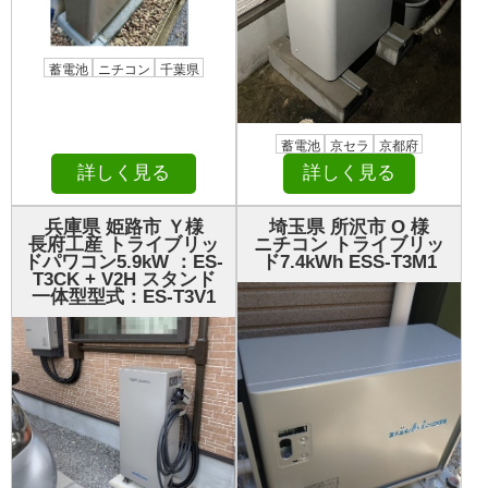
蓄電池
ニチコン
千葉県
蓄電池
京セラ
京都府
詳しく見る
詳しく見る
兵庫県 姫路市 Ｙ様
埼玉県 所沢市 О 様
長府工産 トライブリッ
ニチコン トライブリッ
ドパワコン5.9kW ：ES-
ド7.4kWh ESS-T3M1
T3CK + V2H スタンド
一体型型式：ES-T3V1