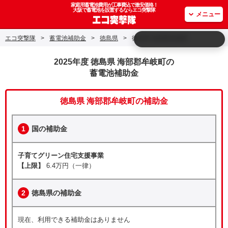
家庭用蓄電池費用が工事費込で激安価格！
大阪で蓄電池を設置するならエコ突撃隊
メニュー
エコ突撃隊
>
蓄電池補助金
>
徳島県
>
徳島県 海部郡牟岐町
2025年度 徳島県 海部郡牟岐町の
蓄電池補助金
徳島県 海部郡牟岐町の補助金
1
国の補助金
子育てグリーン住宅支援事業
【上限】
6.4万円（一律）
2
徳島県の補助金
現在、利用できる補助金はありません