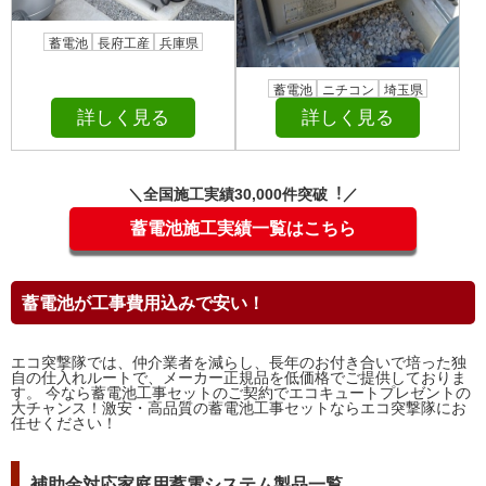
蓄電池
長府工産
兵庫県
蓄電池
ニチコン
埼玉県
詳しく見る
詳しく見る
＼全国施⼯実績30,000件突破︕／
蓄電池施工実績一覧はこちら
蓄電池が工事費用込みで安い！
エコ突撃隊では、仲介業者を減らし、長年のお付き合いで培った独
自の仕入れルートで、メーカー正規品を低価格でご提供しておりま
す。 今なら蓄電池工事セットのご契約でエコキュートプレゼントの
大チャンス！激安・高品質の蓄電池工事セットならエコ突撃隊にお
任せください！
補助金対応家庭用蓄電システム製品一覧