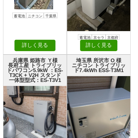
蓄電池
ニチコン
千葉県
蓄電池
京セラ
京都府
詳しく見る
詳しく見る
兵庫県 姫路市 Ｙ様
埼玉県 所沢市 О 様
長府工産 トライブリッ
ニチコン トライブリッ
ドパワコン5.9kW ：ES-
ド7.4kWh ESS-T3M1
T3CK + V2H スタンド
一体型型式：ES-T3V1